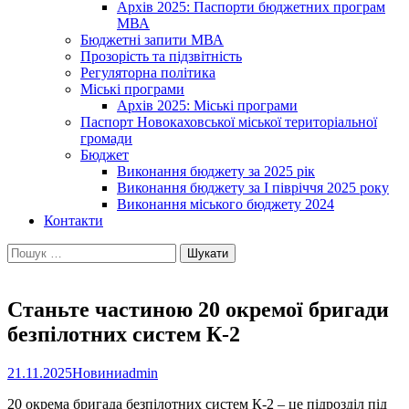
Архів 2025: Паспорти бюджетних програм
МВА
Бюджетні запити МВА
Прозорість та підзвітність
Регуляторна політика
Міські програми
Архів 2025: Міські програми
Паспорт Новокаховської міської територіальної
громади
Бюджет
Виконання бюджету за 2025 рік
Виконання бюджету за І півріччя 2025 року
Виконання міського бюджету 2024
Контакти
Пошук:
Станьте частиною 20 окремої бригади
безпілотних систем К-2
21.11.2025
Новини
admin
20 окрема бригада безпілотних систем К-2 – це підрозділ під