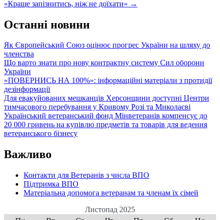
«Краще запізнитись, ніж не доїхати»
→
Останні новини
Як Європейський Союз оцінює прогрес України на шляху до
членства
Що варто знати про нову контрактну систему Сил оборони
України
«ПОВЕРНИСЬ НА 100%»: інформаційні матеріали з протидії
дезінформації
Для евакуйованих мешканців Херсонщини доступні Центри
тимчасового перебування у Кривому Розі та Миколаєві
Український ветеранський фонд Мінветеранів компенсує до
20 000 гривень на купівлю предметів та товарів для ведення
ветеранського бізнесу
Важливо
Контакти для Ветеранів з числа ВПО
Підтримка ВПО
Матеріальна допомога ветеранам та членам їх сімей
Листопад 2025