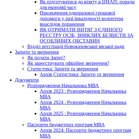
Як підготуватися до візиту в ЦНАП: поради
для економії часу
Призначення одноразової грошової
допомоги у разі інвалідності волонтера
внаслідок поранення
ЯК ОТРИМАТИ ВИТЯГ З ЄДИНОГО
РЕЄСТРУ ОСІБ, ЗНИКЛИХ БЕЗВІСТИ ЗА
ОСОБЛИВИХ ОБСТАВИН
Відділ реєстрації Новокаховської міської ради
Запити та звернення
Як подати Запит?
Як зареєструвати офіційне звернення?
Статистика: Запити та звернення
Архів Статистика: Запити та звернення
Документи
Розпорядження Начальника МВА
Архів 2023 : Розпорядження Начальника
МВА
Архів 2024 : Розпорядження Начальника
МВА
Архів 2025 : Розпорядження Начальника
МВА
Паспорти бюджетних програм МВА
Архів 2024: Паспорти бюджетних програм
МВА