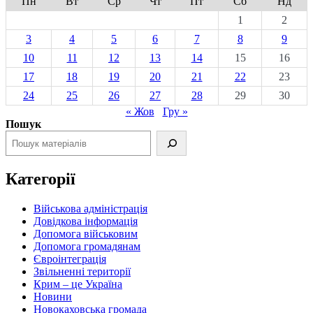
Пн
Вт
Ср
Чт
Пт
Сб
Нд
1
2
3
4
5
6
7
8
9
10
11
12
13
14
15
16
17
18
19
20
21
22
23
24
25
26
27
28
29
30
« Жов
Гру »
Пошук
Категорії
Військова адміністрація
Довідкова інформація
Допомога військовим
Допомога громадянам
Євроінтеграція
Звільненні території
Крим – це Україна
Новини
Новокаховська громада