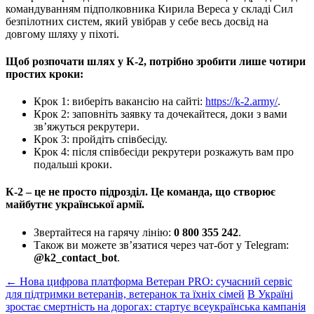
командуванням підполковника Кирила Вереса у складі Сил
безпілотних систем, який увібрав у себе весь досвід на
довгому шляху у піхоті.
Щоб розпочати шлях у К-2, потрібно зробити лише чотири
простих кроки:
Крок 1: виберіть вакансію на сайті:
https://k-2.army/
.
Крок 2: заповніть заявку та дочекайтеся, доки з вами
зв’яжуться рекрутери.
Крок 3: пройдіть співбесіду.
Крок 4: після співбесіди рекрутери розкажуть вам про
подальші кроки.
К-2
– це не просто підрозділ. Це команда, що створює
майбутнє української армії.
Звертайтеся на гарячу лінію:
0 800 355 242
.
Також ви можете зв’язатися через чат-бот у Telegram:
@k2_contact_bot
.
Post
←
Нова цифрова платформа Ветеран PRO: сучасний сервіс
для підтримки ветеранів, ветеранок та їхніх сімей
В Україні
navigation
зростає смертність на дорогах: стартує всеукраїнська кампанія