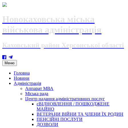
Новокаховська міська
військова адміністрація
Каховський район Херсонської області
Skip
Меню
to
content
Головна
Новини
Адміністрація
Аппарат МВА
Міська рада
Центр надання адміністративних послуг
єВІДНОВЛЕННЯ / ПОШКОДЖЕНЕ
МАЙНО
ВЕТЕРАНИ ВІЙНИ ТА ЧЛЕНИ ЇХ РОДИН
ПЕНСІЙНІ ПОСЛУГИ
ДОЗВОЛИ