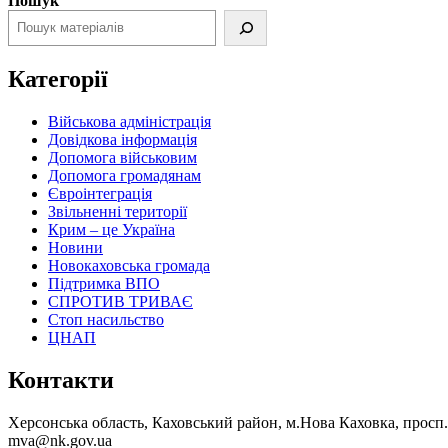
Пошук
Категорії
Військова адміністрація
Довідкова інформація
Допомога військовим
Допомога громадянам
Євроінтеграція
Звільненні території
Крим – це Україна
Новини
Новокаховська громада
Підтримка ВПО
СПРОТИВ ТРИВАЄ
Стоп насильство
ЦНАП
Контакти
Херсонська область, Каховський район, м.Нова Каховка, просп
mva@nk.gov.ua