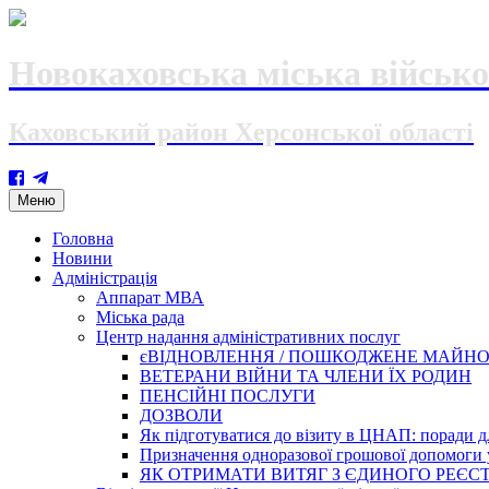
Новокаховська міська військо
Каховський район Херсонської області
Skip
Меню
to
content
Головна
Новини
Адміністрація
Аппарат МВА
Міська рада
Центр надання адміністративних послуг
єВІДНОВЛЕННЯ / ПОШКОДЖЕНЕ МАЙН
ВЕТЕРАНИ ВІЙНИ ТА ЧЛЕНИ ЇХ РОДИН
ПЕНСІЙНІ ПОСЛУГИ
ДОЗВОЛИ
Як підготуватися до візиту в ЦНАП: поради дл
Призначення одноразової грошової допомоги у
ЯК ОТРИМАТИ ВИТЯГ З ЄДИНОГО РЕЄСТ