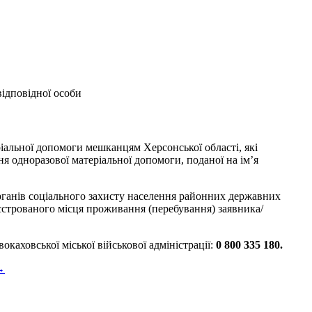
відповідної особи
іальної допомоги мешканцям Херсонської області, які
я одноразової матеріальної допомоги, поданої на ім’я
рганів соціального захисту населення районних державних
еєстрованого місця проживання (перебування) заявника/
каховської міської військової адміністрації:
0 800 335 180.
→