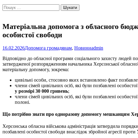
Пошук:
Матеріальна допомога з обласного бюдже
особистої свободи
16.02.2026
Допомога громадянам
,
Новини
admin
Відповідно до обласної програми соціального захисту людей похи
затвердженої розпорядженням начальника Херсонської обласної 
матеріальну допомогу, зокрема:
цивільні особи, стосовно яких встановлено факт позбавлен
члени сімей цивільних осіб, які були позбавлені особисто
у розмірі 30 000 гривень
;
члени сімей цивільних осіб, які були позбавлені особисто
полоні.
Що потрібно знати про одноразову допомогу мешканцям Хер
Херсонська обласна військова адміністрація затвердила порядк
позбавлені особистої свободи внаслідок збройної агресії проти 