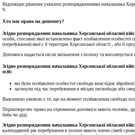
Відповідні рішення ухвалені розпорядженнями начальника Херсон
9.
Хто має право на допомогу?
Згідно розпорядження начальника Херсонської обласної війсь
особи, стосовно якої встановлено факт позбавлення особистої 
(перебування) якої є її територія Херсонської області , або її пр
Допомога надається після звільнення з полону та виплачується 
Згідно розпорядження начальника Херсонської обласної війсь
осіб:
які були позбавлені особистої свободи внаслідок збройної 
загинули під час перебування в місцях несвободи або смер
Важливою умовою є те, що на момент позбавлення свободи особа
Першочергове право на отримання допомоги мають чоловік, дружи
баба чи дід).
Згідно розпорядження начальника Херсонської обласної військ
календарний рік перебування в полоні мають члени сімей грома