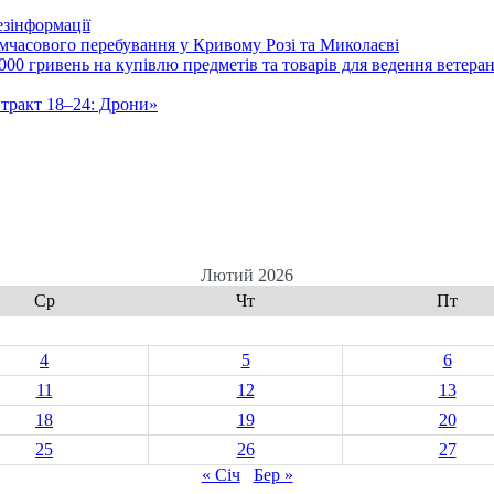
зінформації
часового перебування у Кривому Розі та Миколаєві
00 гривень на купівлю предметів та товарів для ведення ветеран
нтракт 18–24: Дрони»
Лютий 2026
Ср
Чт
Пт
4
5
6
11
12
13
18
19
20
25
26
27
« Січ
Бер »