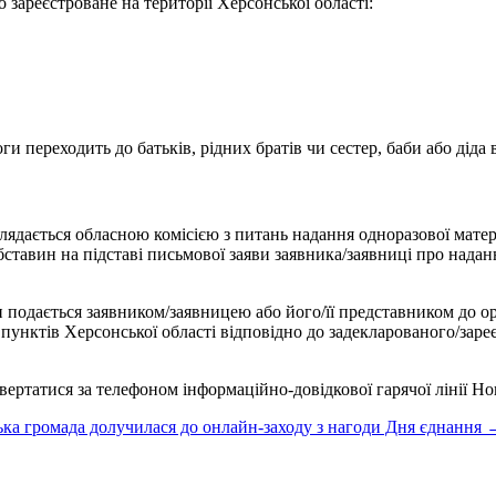
 зареєстроване на території Херсонської області:
ги переходить до батьків, рідних братів чи сестер, баби або діда 
ядається обласною комісією з питань надання одноразової матер
тавин на підставі письмової заяви заявника/заявниці про наданн
и подається заявником/заявницею або його/її представником до о
х пунктів Херсонської області відповідно до задекларованого/зар
ртатися за телефоном інформаційно-довідкової гарячої лінії Ново
ка громада долучилася до онлайн-заходу з нагоди Дня єднання