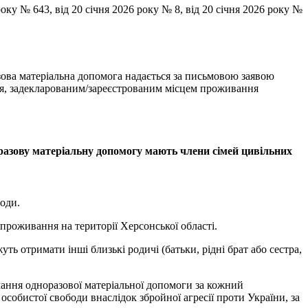
ку № 643, від 20 січня 2026 року № 8, від 20 січня 2026 року №
зова матеріальна допомога надається за письмовою заявою
ення, задекларованим/зареєстрованим місцем проживання
норазову матеріальну допомогу мають члени сімей цивільних
боди.
проживання на території Херсонської області.
ь отримати інші близькі родичі (батьки, рідні брат або сестра,
мання одноразової матеріальної допомоги за кожний
собистої свободи внаслідок збройної агресії проти України, за