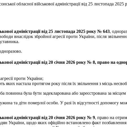
ської обласної військової адміністрації від 25 листопада 2025 ро
кової адміністрації від 25 листопада 2025 року № 643
, однора
свободи внаслідок збройної агресії проти України, після звільн
едставника.
одноразово.
кової адміністрації від 20 січня 2026 року № 8, право на од
агресії проти України;
ть яких настала протягом року після їх звільнення з місць несво
 повинна була бути задекларована або зареєстрована за місцем 
на та діти померлої особи. У разі їх відсутності допомогу можут
ової адміністрації від 20 січня 2026 року № 9
, право на отри
дян України, щодо яких офіційно встановлено факт позбавлення о