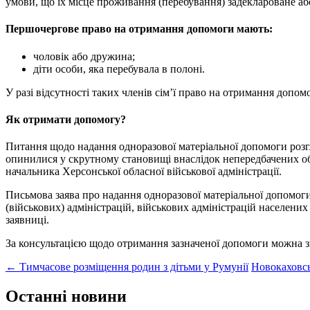
умови, що їх місце проживання (перебування) задеклароване або
Першочергове право на отримання допомоги мають:
чоловік або дружина;
діти особи, яка перебувала в полоні.
У разі відсутності таких членів сім’ї право на отримання допомо
Як отримати допомогу?
Питання щодо надання одноразової матеріальної допомоги розгл
опинилися у скрутному становищі внаслідок непередбачених обс
начальника Херсонської обласної військової адміністрації.
Письмова заява про надання одноразової матеріальної допомог
(військових) адміністрацій, військових адміністрацій населени
заявниці.
За консультацією щодо отримання зазначеної допомоги можна зве
Post
←
Тимчасове розміщення родин з дітьми у Румунії
Новокаховсь
navigation
Останні новини