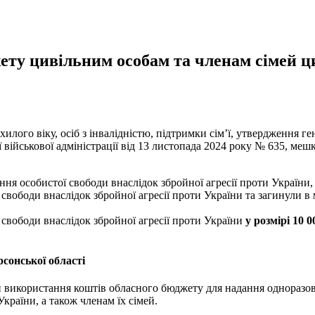
ту цивільним особам та членам сімей цив
лого віку, осіб з інвалідністю, підтримки сім’ї, утвердження ген
військової адміністрації від 13 листопада 2024 року № 635, меш
ня особистої свободи внаслідок збройної агресії проти України, 
ї свободи внаслідок збройної агресії проти України та загинули 
ї свободи внаслідок збройної агресії проти України
у розмірі 10 
сонської області
и використання коштів обласного бюджету для надання одноразов
України, а також членам їх сімей.