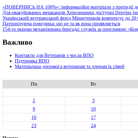
«ПОВЕРНИСЬ НА 100%»: інформаційні матеріали з протидії де
Для евакуйованих мешканців Херсонщини доступні Центри тим
Український ветеранський фонд Мінветеранів компенсує до 20 0
Патронізуюча поведінка: що це та як вона проявляється
154-та окрема механізована бригада: служба за програмою «Ко
Важливо
Контакти для Ветеранів з числа ВПО
Підтримка ВПО
Матеріальна допомога ветеранам та членам їх сімей
Пн
Вт
2
3
9
10
16
17
23
24