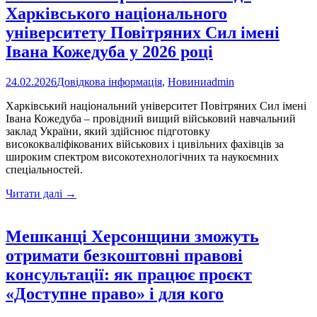
в
Харківського національного
умовах
воєнного
університету Повітряних Сил імені
стану:
Івана Кожедуба у 2026 році
підсумки
2025
року
24.02.2026
Довідкова інформація
,
Новини
admin
Харківський національний університет Повітряних Сил імені
Івана Кожедуба – провідний вищий військовий навчальний
заклад України, який здійснює підготовку
висококваліфікованих військових і цивільних фахівців за
широким спектром високотехнологічних та наукоємних
спеціальностей.
Розпочато
Читати далі
→
набір
на
навчання
Мешканці Херсонщини зможуть
до
отримати безкоштовні правові
Харківського
національного
консультації: як працює проєкт
університету
«Доступне право» і для кого
Повітряних
Сил