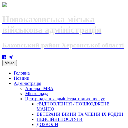
Новокаховська міська
військова адміністрація
Каховський район Херсонської області
Skip
Меню
to
content
Головна
Новини
Адміністрація
Аппарат МВА
Міська рада
Центр надання адміністративних послуг
єВІДНОВЛЕННЯ / ПОШКОДЖЕНЕ
МАЙНО
ВЕТЕРАНИ ВІЙНИ ТА ЧЛЕНИ ЇХ РОДИН
ПЕНСІЙНІ ПОСЛУГИ
ДОЗВОЛИ