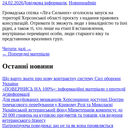
імені
24.02.2026
Довідкова інформація
,
Новини
admin
Івана
Кожедуба
Громадська спілка «Ліга Сильних» оголосила запуск на
у
території Херсонської області проєкту з надання правових
2026
консультацій. Отримати їх зможуть люди з інвалідністю та їхні
році
рідні, а також ті, хто лише на етапі її встановлення,
внутрішньо переміщені особи, люди старшого віку та
представники вразливих груп.
Мешканці
Читати далі
→
Posts
Херсонщини
←
Попередні матеріали
зможуть
navigation
отримати
Останні новини
безкоштовні
правові
Що варто знати про нову контрактну систему Сил оборони
консультації:
України
як
«ПОВЕРНИСЬ НА 100%»: інформаційні матеріали з протидії
працює
дезінформації
проєкт
Для евакуйованих мешканців Херсонщини доступні Центри
«Доступне
тимчасового перебування у Кривому Розі та Миколаєві
право»
Український ветеранський фонд Мінветеранів компенсує до
і
20 000 гривень на купівлю предметів та товарів для ведення
для
ветеранського бізнесу
кого
Патронізуюча поведінка: що це та як вона проявляється