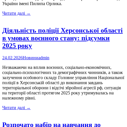
України імені Пилипа Орлика.
Розпочато
Читати далі
→
конкурс
на
присудження
Діяльність поліції Херсонської області
Премії
в умовах воєнного стану: підсумки
Верховної
Ради
2025 року
України
імені
24.02.2026
Новини
admin
Пилипа
Орлика
Незважаючи на вплив воєнних, соціально-економічних,
соціально-психологічних та демографічних чинників, а також
залучення особового складу Головне управління Національної
поліції в Херсонській області до виконання завдань
територіальної оборони і відсічі збройної агресії рф, ситуація
на території області протягом 2025 року утримувалась на
належному рівні.
Діяльність
Читати далі
→
поліції
Херсонської
області
Розпочато набір на навчання до