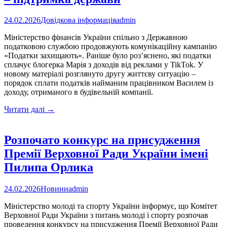
24.02.2026
Довідкова інформація
admin
Міністерство фінансів України спільно з Державною
податковою службою продовжують комунікаційну кампанію
«Податки захищають». Раніше було роз’яснено, які податки
сплачує блогерка Марія з доходів від реклами у TikTok. У
новому матеріалі розглянуто другу життєву ситуацію –
порядок сплати податків найманим працівником Василем із
доходу, отриманого в будівельній компанії.
«Податки
Читати далі
→
захищають»:
внесок
кожного
Розпочато конкурс на присудження
–
Премії Верховної Ради України імені
підтримка
держави
Пилипа Орлика
24.02.2026
Новини
admin
Міністерство молоді та спорту України інформує, що Комітет
Верховної Ради України з питань молоді і спорту розпочав
проведення конкурсу на присудження Премії Верховної Ради