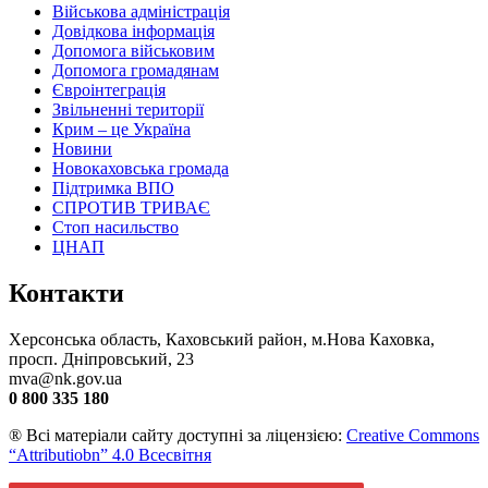
Військова адміністрація
Довідкова інформація
Допомога військовим
Допомога громадянам
Євроінтеграція
Звільненні території
Крим – це Україна
Новини
Новокаховська громада
Підтримка ВПО
СПРОТИВ ТРИВАЄ
Стоп насильство
ЦНАП
Контакти
Херсонська область, Каховський район, м.Нова Каховка,
просп. Дніпровський, 23
mva@nk.gov.ua
0 800 335 180
® Всі матеріали сайту доступні за ліцензією:
Creative Commons
“Attributiobn” 4.0 Всесвітня