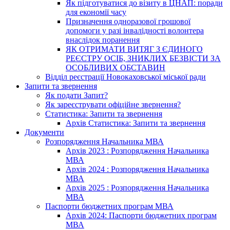
Як підготуватися до візиту в ЦНАП: поради
для економії часу
Призначення одноразової грошової
допомоги у разі інвалідності волонтера
внаслідок поранення
ЯК ОТРИМАТИ ВИТЯГ З ЄДИНОГО
РЕЄСТРУ ОСІБ, ЗНИКЛИХ БЕЗВІСТИ ЗА
ОСОБЛИВИХ ОБСТАВИН
Відділ реєстрації Новокаховської міської ради
Запити та звернення
Як подати Запит?
Як зареєструвати офіційне звернення?
Статистика: Запити та звернення
Архів Статистика: Запити та звернення
Документи
Розпорядження Начальника МВА
Архів 2023 : Розпорядження Начальника
МВА
Архів 2024 : Розпорядження Начальника
МВА
Архів 2025 : Розпорядження Начальника
МВА
Паспорти бюджетних програм МВА
Архів 2024: Паспорти бюджетних програм
МВА