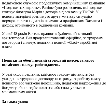
податковою службою продовжують комунікаційну кампанію
«Податки захищають». Раніше було роз’яснено, які податки
сплачує блогерка Марія з доходів від реклами у TikTok. У
новому матеріалі розглянуто другу життєву ситуацію –
порядок сплати податків найманим працівником Василем із
доходу, отриманого в будівельній компанії.
У свої 48 років Василь працює в будівельній компанії
архітектором. Він працевлаштований офіційно, за трудовим
договором і сплачує податки з повної, «білої» заробітної
плати.
Податки та обов’язковий страховий внесок за нього
щомісяця сплачує роботодавець.
У разі якщо працівник здійснює трудову діяльність без
укладення трудового договору та отримує заробітну плату
повністю або частково неофіційно, податкові надходження до
бюджету або не здійснюються, або сплачуються в
мінімальному обсязі.
За таких умов: