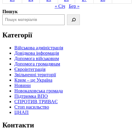
« Січ
Бер »
Пошук
Категорії
Військова адміністрація
Довідкова інформація
Допомога військовим
Допомога громадянам
Євроінтеграція
Звільненні території
Крим – це Україна
Новини
Новокаховська громада
Підтримка ВПО
СПРОТИВ ТРИВАЄ
Стоп насильство
ЦНАП
Контакти