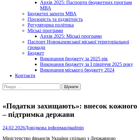
Архів 2025: Паспорти бюджетних програм
МВА
Бюджетні запити МВА
Прозорість та підзвітність
Регуляторна політика
Міські програми
Архів 2025: Міські програми
Паспорт Новокаховської міської територіальної
громади
Бюджет
Виконання бюджету за 2025 рік
Виконання бюджету за І півріччя 2025 року
Виконання міського бюджету 2024
Контакти
Пошук:
«Податки захищають»: внесок кожного
– підтримка держави
24.02.2026
Довідкова інформація
admin
Міністерство фінансів України спільно з Державною