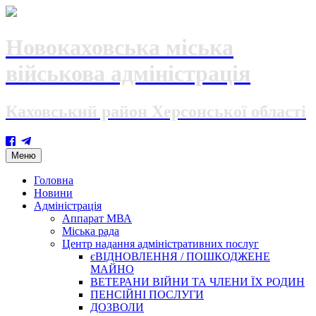
Новокаховська міська
військова адміністрація
Каховський район Херсонської області
Skip
Меню
to
content
Головна
Новини
Адміністрація
Аппарат МВА
Міська рада
Центр надання адміністративних послуг
єВІДНОВЛЕННЯ / ПОШКОДЖЕНЕ
МАЙНО
ВЕТЕРАНИ ВІЙНИ ТА ЧЛЕНИ ЇХ РОДИН
ПЕНСІЙНІ ПОСЛУГИ
ДОЗВОЛИ