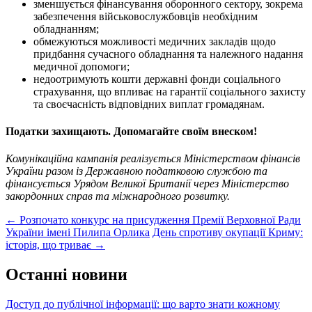
зменшується фінансування оборонного сектору, зокрема
забезпечення військовослужбовців необхідним
обладнанням;
обмежуються можливості медичних закладів щодо
придбання сучасного обладнання та належного надання
медичної допомоги;
недоотримують кошти державні фонди соціального
страхування, що впливає на гарантії соціального захисту
та своєчасність відповідних виплат громадянам.
Податки захищають. Допомагайте своїм внеском!
Комунікаційна кампанія реалізується Міністерством фінансів
України разом із Державною податковою службою та
фінансується Урядом Великої Британії через Міністерство
закордонних справ та міжнародного розвитку.
Post
←
Розпочато конкурс на присудження Премії Верховної Ради
України імені Пилипа Орлика
День спротиву окупації Криму:
navigation
історія, що триває
→
Останні новини
Доступ до публічної інформації: що варто знати кожному