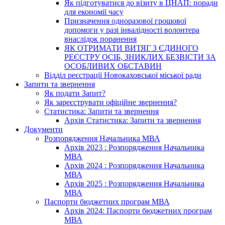
Як підготуватися до візиту в ЦНАП: поради
для економії часу
Призначення одноразової грошової
допомоги у разі інвалідності волонтера
внаслідок поранення
ЯК ОТРИМАТИ ВИТЯГ З ЄДИНОГО
РЕЄСТРУ ОСІБ, ЗНИКЛИХ БЕЗВІСТИ ЗА
ОСОБЛИВИХ ОБСТАВИН
Відділ реєстрації Новокаховської міської ради
Запити та звернення
Як подати Запит?
Як зареєструвати офіційне звернення?
Статистика: Запити та звернення
Архів Статистика: Запити та звернення
Документи
Розпорядження Начальника МВА
Архів 2023 : Розпорядження Начальника
МВА
Архів 2024 : Розпорядження Начальника
МВА
Архів 2025 : Розпорядження Начальника
МВА
Паспорти бюджетних програм МВА
Архів 2024: Паспорти бюджетних програм
МВА