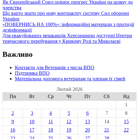
Як Європейський Союз оцінює прогрес України на шляху до
членства
Що варто знати про нову контрактну систему Сил оборони
України
«ПОВЕРНИСЬ НА 100%»: інформаційні матеріали з протидії
дезінформації
Для евакуйованих мешканців Херсонщини доступні Центри
тимчасового перебування у Кривому Розі та Миколаєві
Важливо
Контакти для Ветеранів з числа ВПО
Підтримка ВПО
Матеріальна допомога ветеранам та членам їх сімей
Лютий 2026
Пн
Вт
Ср
Чт
Пт
Сб
Нд
1
2
3
4
5
6
7
8
9
10
11
12
13
14
15
16
17
18
19
20
21
22
23
24
25
26
27
28