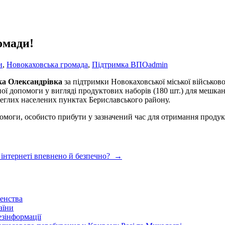
омади!
и
,
Новокаховська громада
,
Підтримка ВПО
admin
ка Олександрівка
за підтримки Новокаховської міської військової
 допомоги у вигляді продуктових наборів (180 шт.) для мешканці
еглих населених пунктах Бериславського району.
омоги, особисто прибути у зазначений час для отримання продук
 інтернеті впевнено й безпечно?
→
енства
аїни
зінформації