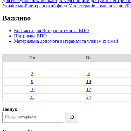
Для евакуйованих мешканців Херсонщини доступні Центри тим
Український ветеранський фонд Мінветеранів компенсує до 20 0
Важливо
Контакти для Ветеранів з числа ВПО
Підтримка ВПО
Матеріальна допомога ветеранам та членам їх сімей
Пн
Вт
2
3
9
10
16
17
23
24
Пошук