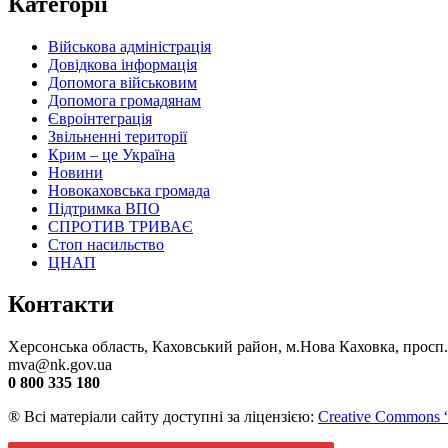
Категорії
Військова адміністрація
Довідкова інформація
Допомога військовим
Допомога громадянам
Євроінтеграція
Звільненні території
Крим – це Україна
Новини
Новокаховська громада
Підтримка ВПО
СПРОТИВ ТРИВАЄ
Стоп насильство
ЦНАП
Контакти
Херсонська область, Каховський район, м.Нова Каховка, просп
mva@nk.gov.ua
0 800 335 180
® Всі матеріали сайту доступні за ліцензією:
Creative Commons “