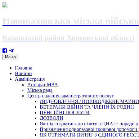
Новокаховська міська військо
Каховський район Херсонської області
Skip
Меню
to
content
Головна
Новини
Адміністрація
Аппарат МВА
Міська рада
Центр надання адміністративних послуг
єВІДНОВЛЕННЯ / ПОШКОДЖЕНЕ МАЙН
ВЕТЕРАНИ ВІЙНИ ТА ЧЛЕНИ ЇХ РОДИН
ПЕНСІЙНІ ПОСЛУГИ
ДОЗВОЛИ
Як підготуватися до візиту в ЦНАП: поради дл
Призначення одноразової грошової допомоги у
ЯК ОТРИМАТИ ВИТЯГ З ЄДИНОГО РЕЄСТ