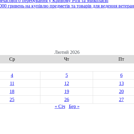
часового перебування у Кривому Розі та Миколаєві
00 гривень на купівлю предметів та товарів для ведення ветеран
Лютий 2026
Ср
Чт
Пт
4
5
6
11
12
13
18
19
20
25
26
27
« Січ
Бер »