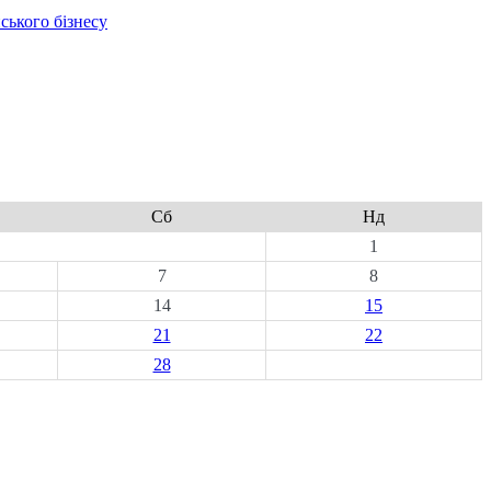
ського бізнесу
Сб
Нд
1
7
8
14
15
21
22
28