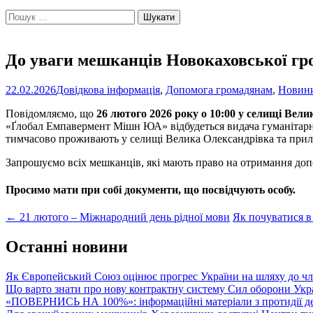
Пошук:
До уваги мешканців Новокаховської гр
22.02.2026
Довідкова інформація
,
Допомога громадянам
,
Новин
Повідомляємо, що
26 лютого 2026 року о 10:00
у селищі Вели
«Ґлобал Емпавермент Мішн ЮА» відбудеться видача гуманітарної
тимчасово проживають у селищі Велика Олександрівка та прил
Запрошуємо всіх мешканців, які мають право на отримання доп
Просимо мати при собі документи, що посвідчують особу.
Post
←
21 лютого – Міжнародний день рідної мови
Як почуватися в
navigation
Останні новини
Як Європейський Союз оцінює прогрес України на шляху до чл
Що варто знати про нову контрактну систему Сил оборони Укр
«ПОВЕРНИСЬ НА 100%»: інформаційні матеріали з протидії де