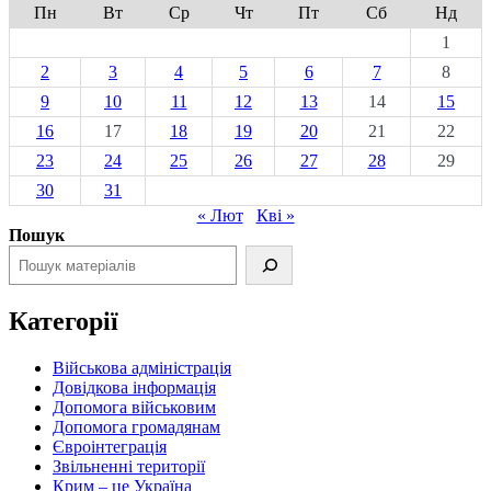
Пн
Вт
Ср
Чт
Пт
Сб
Нд
1
2
3
4
5
6
7
8
9
10
11
12
13
14
15
16
17
18
19
20
21
22
23
24
25
26
27
28
29
30
31
« Лют
Кві »
Пошук
Категорії
Військова адміністрація
Довідкова інформація
Допомога військовим
Допомога громадянам
Євроінтеграція
Звільненні території
Крим – це Україна