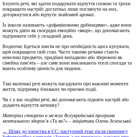
Існують речі, які здатні подарувати відчуття спокою та трохи
покращити настрій: достатньо лише поглянути на них,
доторкнутися або відчути знайомий аромат.
Їх інколи називають «дофаміновими дрібницями», адже вони
можуть діяти як своєрідні емоційні «якорі», що допомагають
підтримати себе у складний день.
Водночас йдеться зовсім не про необхідність щось купувати,
щоб покращити свій стан. Часто такими речами стають
невеликі предмети, придбані випадково або збережені як
сімейна пам’ять – але саме вони викликають теплі спогади та
мають особливу цінність для людини.
Такі маленькі речі можуть нагадувати про важливі моменти
життя, підтримку близьких чи приємні події.
Чи є у вас подібні речі, які допомагають підняти настрій або
додають відчуття затишку?
Матеріал створено в межах Всеукраїнської програми
ментального здоров’я «Ти як?»
–
ініціативи Олени Зеленської.
Post
←
Шлях до членства в ЄС: наступний етап після скринінгу
Інформаційна кампанія «Захист, а не прикраса» нагадує про