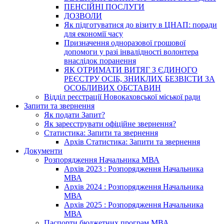
ПЕНСІЙНІ ПОСЛУГИ
ДОЗВОЛИ
Як підготуватися до візиту в ЦНАП: поради
для економії часу
Призначення одноразової грошової
допомоги у разі інвалідності волонтера
внаслідок поранення
ЯК ОТРИМАТИ ВИТЯГ З ЄДИНОГО
РЕЄСТРУ ОСІБ, ЗНИКЛИХ БЕЗВІСТИ ЗА
ОСОБЛИВИХ ОБСТАВИН
Відділ реєстрації Новокаховської міської ради
Запити та звернення
Як подати Запит?
Як зареєструвати офіційне звернення?
Статистика: Запити та звернення
Архів Статистика: Запити та звернення
Документи
Розпорядження Начальника МВА
Архів 2023 : Розпорядження Начальника
МВА
Архів 2024 : Розпорядження Начальника
МВА
Архів 2025 : Розпорядження Начальника
МВА
Паспорти бюджетних програм МВА