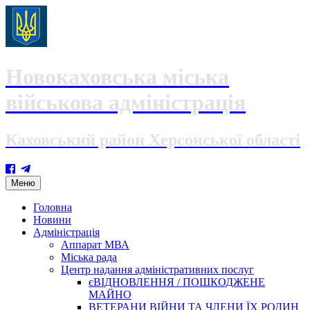
Новокаховська міська
військова адміністрація
Каховський район Херсонської області
Skip
Меню
to
content
Головна
Новини
Адміністрація
Аппарат МВА
Міська рада
Центр надання адміністративних послуг
єВІДНОВЛЕННЯ / ПОШКОДЖЕНЕ
МАЙНО
ВЕТЕРАНИ ВІЙНИ ТА ЧЛЕНИ ЇХ РОДИН