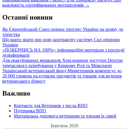
navigation
важливість сертифікованих мотошоломів
→
Останні новини
Як Європейський Союз оцінює прогрес України на шляху до
членства
Що варто знати про нову контрактну систему Сил оборони
України
«ПОВЕРНИСЬ НА 100%»: інформаційні матеріали з протидії
дезінформації
Для евакуйованих мешканців Херсонщини доступні Центри
тимчасового перебування у Кривому Розі та Миколаєві
Український ветеранський фонд Мінветеранів компенсує до
20 000 гривень на купівлю предметів та товарів для ведення
ветеранського бізнесу
Важливо
Контакти для Ветеранів з числа ВПО
Підтримка ВПО
Матеріальна допомога ветеранам та членам їх сімей
Березень 2026