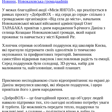
Новини
,
Новокаховська громада
admin
У межах благодійної акції «Місія ЯНГОЛ», що реалізується в
рамках проєкту «ДоброBOX – від серця до серця» спільно з
громадською організацією «Від села до міста», начальник
Новокаховської міської військової адміністрації Олег
ТАРАБАКА привітав з днем народження 9-річного Даніла з
селища Козацьке Новокаховської громади, який наразі
проживає та навчається у місті Кривий Ріг.
Хлопчик отримав особливий подарунок від школярів Києва,
які прагнули підтримати своїх однолітків із тимчасово
окупованих та прифронтових територій. Іменинник
самостійно відкривав пакунок і висловлював радість та емоції.
Серед подарунків були солодощі, 3D-ручка, набір для
малювання та, найголовніше, новий планшет.
Приємною несподіванкою стало відеопривітання: на екрані до
Даніла звернулися школярі, які збирали подарунок, і щиро
привітали його з днем народження.
«ДоброBOX» – це благодійний проєкт, що об’єднує людей
навколо підтримки тих, хто сьогодні особливо потребує уваги
й турботи. Це можливість передати тепло, подарунки та
важливі речі, а головне – поділитися вірою в добро та