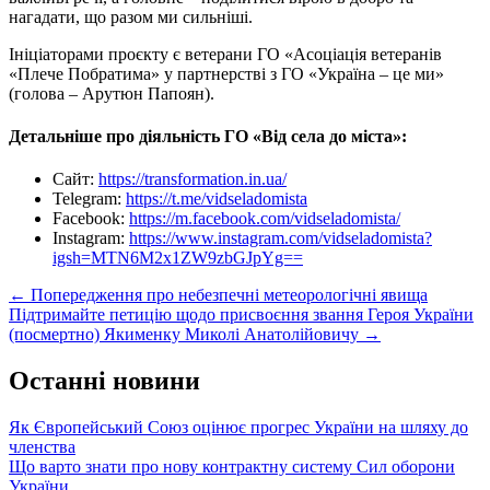
нагадати, що разом ми сильніші.
Ініціаторами проєкту є ветерани ГО «Асоціація ветеранів
«Плече Побратима» у партнерстві з ГО «Україна – це ми»
(голова – Арутюн Папоян).
Детальніше про діяльність ГО «Від села до міста»:
Сайт:
https://transformation.in.ua/
Telegram:
https://t.me/vidseladomista
Facebook:
https://m.facebook.com/vidseladomista/
Instagram:
https://www.instagram.com/vidseladomista?
igsh=MTN6M2x1ZW9zbGJpYg==
Post
←
Попередження про небезпечні метеорологічні явища
Підтримайте петицію щодо присвоєння звання Героя України
navigation
(посмертно) Якименку Миколі Анатолійовичу
→
Останні новини
Як Європейський Союз оцінює прогрес України на шляху до
членства
Що варто знати про нову контрактну систему Сил оборони
України