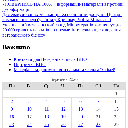
«ПОВЕРНИСЬ НА 100%»: інформаційні матеріали з протидії
дезінформації
Для евакуйованих мешканців Херсонщини доступні Центри
тимчасового перебування у Кривому Розі та Миколаєві
Український ветеранський фонд Мінветеранів компенсує до
20 000 гривень на купівлю предметів та товарів для ведення
ветеранського бізнесу
Важливо
Контакти для Ветеранів з числа ВПО
Підтримка ВПО
Матеріальна допомога ветеранам та членам їх сімей
Березень 2026
Пн
Вт
Ср
Чт
Пт
Сб
Нд
1
2
3
4
5
6
7
8
9
10
11
12
13
14
15
16
17
18
19
20
21
22
23
24
25
26
27
28
29