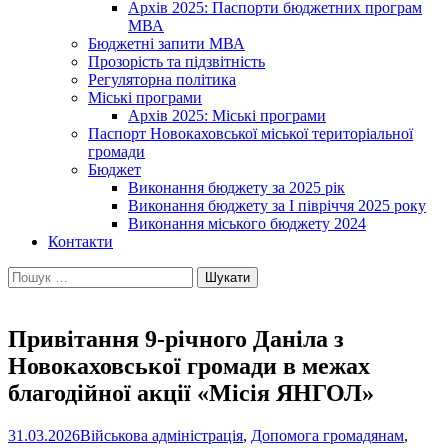
Архів 2025: Паспорти бюджетних програм
МВА
Бюджетні запити МВА
Прозорість та підзвітність
Регуляторна політика
Міські програми
Архів 2025: Міські програми
Паспорт Новокаховської міської територіальної
громади
Бюджет
Виконання бюджету за 2025 рік
Виконання бюджету за І півріччя 2025 року
Виконання міського бюджету 2024
Контакти
Пошук:
Привітання 9-річного Даніла з
Новокаховської громади в межах
благодійної акції «Місія ЯНГОЛ»
31.03.2026
Військова адміністрація
,
Допомога громадянам
,