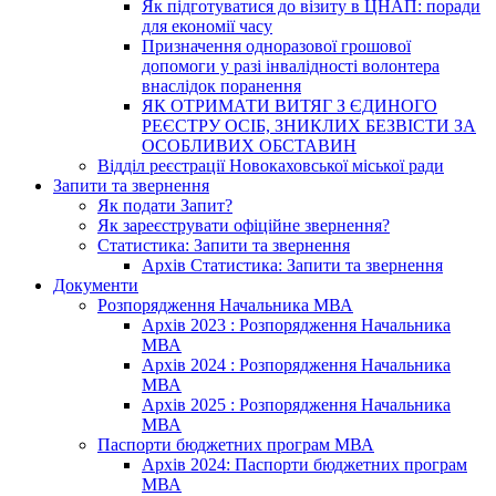
Як підготуватися до візиту в ЦНАП: поради
для економії часу
Призначення одноразової грошової
допомоги у разі інвалідності волонтера
внаслідок поранення
ЯК ОТРИМАТИ ВИТЯГ З ЄДИНОГО
РЕЄСТРУ ОСІБ, ЗНИКЛИХ БЕЗВІСТИ ЗА
ОСОБЛИВИХ ОБСТАВИН
Відділ реєстрації Новокаховської міської ради
Запити та звернення
Як подати Запит?
Як зареєструвати офіційне звернення?
Статистика: Запити та звернення
Архів Статистика: Запити та звернення
Документи
Розпорядження Начальника МВА
Архів 2023 : Розпорядження Начальника
МВА
Архів 2024 : Розпорядження Начальника
МВА
Архів 2025 : Розпорядження Начальника
МВА
Паспорти бюджетних програм МВА
Архів 2024: Паспорти бюджетних програм
МВА