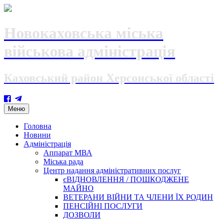
Новокаховська міська
військова адміністрація
Каховський район Херсонської області
Skip
Меню
to
content
Головна
Новини
Адміністрація
Аппарат МВА
Міська рада
Центр надання адміністративних послуг
єВІДНОВЛЕННЯ / ПОШКОДЖЕНЕ
МАЙНО
ВЕТЕРАНИ ВІЙНИ ТА ЧЛЕНИ ЇХ РОДИН
ПЕНСІЙНІ ПОСЛУГИ
ДОЗВОЛИ