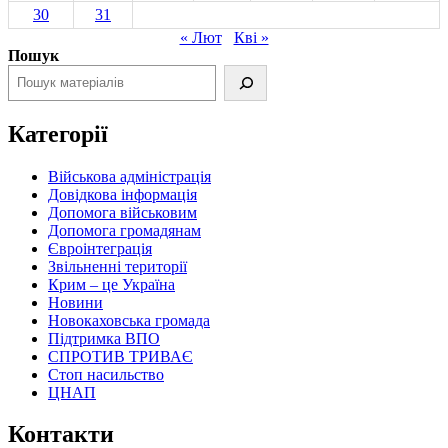
30
31
« Лют
Кві »
Пошук
Категорії
Військова адміністрація
Довідкова інформація
Допомога військовим
Допомога громадянам
Євроінтеграція
Звільненні території
Крим – це Україна
Новини
Новокаховська громада
Підтримка ВПО
СПРОТИВ ТРИВАЄ
Стоп насильство
ЦНАП
Контакти