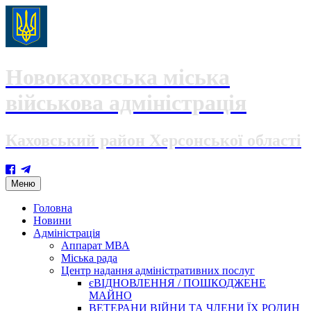
Новокаховська міська
військова адміністрація
Каховський район Херсонської області
Skip
Меню
to
content
Головна
Новини
Адміністрація
Аппарат МВА
Міська рада
Центр надання адміністративних послуг
єВІДНОВЛЕННЯ / ПОШКОДЖЕНЕ
МАЙНО
ВЕТЕРАНИ ВІЙНИ ТА ЧЛЕНИ ЇХ РОДИН