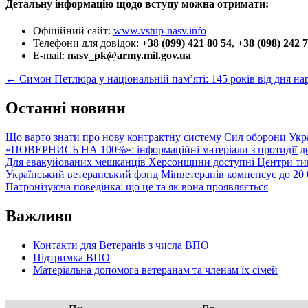
Детальну інформацію щодо вступу можна отримати:
Офіційний сайт:
www.vstup-nasv.info
Телефони для довідок:
+38 (099) 421 80 54
,
+38 (098) 242 
E-mail:
nasv_pk@army.mil.gov.ua
Post
←
Симон Петлюра у національній пам’яті: 145 років від дня нар
navigation
Останні новини
Що варто знати про нову контрактну систему Сил оборони Укр
«ПОВЕРНИСЬ НА 100%»: інформаційні матеріали з протидії де
Для евакуйованих мешканців Херсонщини доступні Центри тим
Український ветеранський фонд Мінветеранів компенсує до 20 0
Патронізуюча поведінка: що це та як вона проявляється
Важливо
Контакти для Ветеранів з числа ВПО
Підтримка ВПО
Матеріальна допомога ветеранам та членам їх сімей