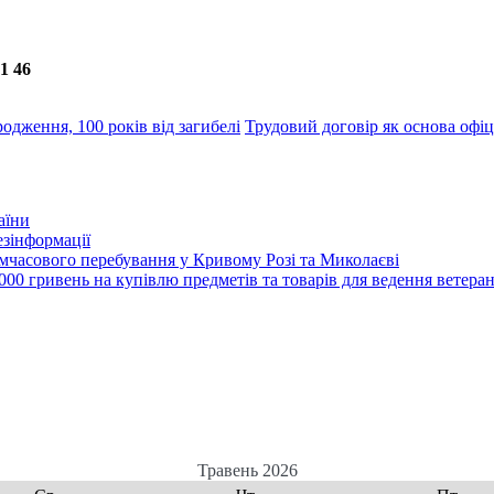
71 46
одження, 100 років від загибелі
Трудовий договір як основа оф
аїни
зінформації
часового перебування у Кривому Розі та Миколаєві
00 гривень на купівлю предметів та товарів для ведення ветеран
Травень 2026