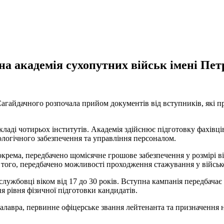
а академія сухопутних військ імені Пе
агайдачного розпочала прийом документів від вступників, які пр
ладі чотирьох інститутів. Академія здійснює підготовку фахівців
хологічного забезпечення та управління персоналом.
рема, передбачено щомісячне грошове забезпечення у розмірі ві
того, передбачено можливості проходження стажування у війсь
службовці віком від 17 до 30 років. Вступна кампанія передбача
я рівня фізичної підготовки кандидатів.
авра, первинне офіцерське звання лейтенанта та призначення н