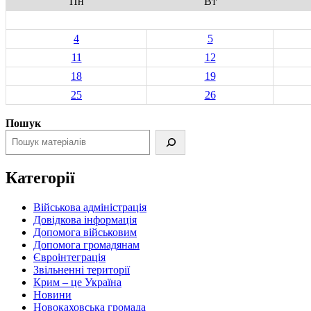
Пн
Вт
4
5
11
12
18
19
25
26
Пошук
Категорії
Військова адміністрація
Довідкова інформація
Допомога військовим
Допомога громадянам
Євроінтеграція
Звільненні території
Крим – це Україна
Новини
Новокаховська громада