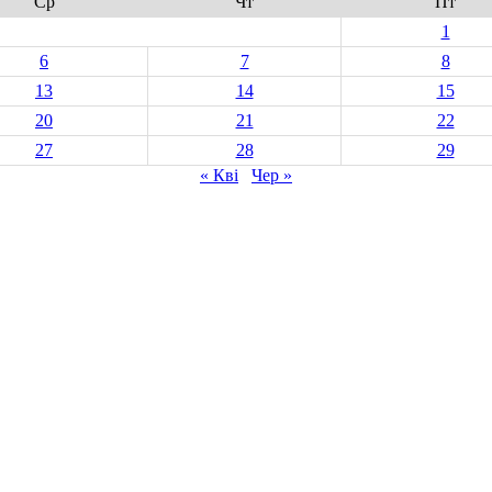
Ср
Чт
Пт
1
6
7
8
13
14
15
20
21
22
27
28
29
« Кві
Чер »