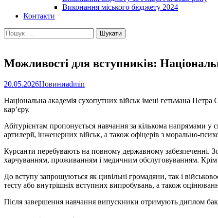
Виконання міського бюджету 2024
Контакти
Пошук:
Можливості для вступників: Національн
20.05.2026
Новини
admin
Національна академія сухопутних військ імені гетьмана Петра С
кар’єру.
Абітурієнтам пропонується навчання за кількома напрямами у ск
артилерії, інженерних військ, а також офіцерів з морально-пси
Курсанти перебувають на повному державному забезпеченні. Зок
харчуванням, проживанням і медичним обслуговуванням. Крім 
До вступу запрошуються як цивільні громадяни, так і військово
тесту або внутрішніх вступних випробувань, а також оцінюванн
Після завершення навчання випускники отримують диплом бакал