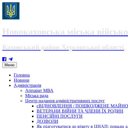
Новокаховська міська військо
Каховський район Херсонської області
Skip
Меню
to
content
Головна
Новини
Адміністрація
Аппарат МВА
Міська рада
Центр надання адміністративних послуг
єВІДНОВЛЕННЯ / ПОШКОДЖЕНЕ МАЙН
ВЕТЕРАНИ ВІЙНИ ТА ЧЛЕНИ ЇХ РОДИН
ПЕНСІЙНІ ПОСЛУГИ
ДОЗВОЛИ
Як підготуватися до візиту в ЦНАП: поради дл