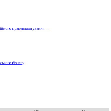
іційного працевлаштування
→
ського бізнесу