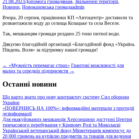
21.08.2023
Допомога громадянам
,
Звільненні території
,
Новини
,
Новокаховська громада
admin
Вчора, 20 серпня, працівники КП «Автоцентр» доставили та
розвантажили воду до селища Козацьке та села Веселе.
Так, мешканцям громади роздано 25 тонн питної води.
Дякуємо благодійній організації «Благодійний фонд «Україна.
Південь. Воля» за підтримку нашої громади!
Post
←
«Мужність перемагає страх»
Грантові можливості для
малих та середніх підприємств
→
navigation
Останні новини
Що варто знати про нову контрактну систему Сил оборони
України
«ПОВЕРНИСЬ НА 100%»: інформаційні матеріали з протидії
дезінформації
Для евакуйованих мешканців Херсонщини доступні Центри
тимчасового перебування у Кривому Розі та Миколаєві
Український ветеранський фонд Мінветеранів компенсує до
20 000 гривень на купівлю предметів та товарів для ведення