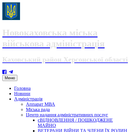
Новокаховська міська
військова адміністрація
Каховський район Херсонської області
Skip
Меню
to
content
Головна
Новини
Адміністрація
Аппарат МВА
Міська рада
Центр надання адміністративних послуг
єВІДНОВЛЕННЯ / ПОШКОДЖЕНЕ
МАЙНО
ВЕТЕРАНИ ВІЙНИ ТА ЧЛЕНИ ЇХ РОДИН