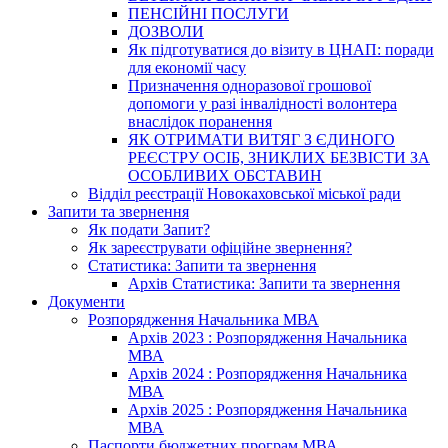
ПЕНСІЙНІ ПОСЛУГИ
ДОЗВОЛИ
Як підготуватися до візиту в ЦНАП: поради
для економії часу
Призначення одноразової грошової
допомоги у разі інвалідності волонтера
внаслідок поранення
ЯК ОТРИМАТИ ВИТЯГ З ЄДИНОГО
РЕЄСТРУ ОСІБ, ЗНИКЛИХ БЕЗВІСТИ ЗА
ОСОБЛИВИХ ОБСТАВИН
Відділ реєстрації Новокаховської міської ради
Запити та звернення
Як подати Запит?
Як зареєструвати офіційне звернення?
Статистика: Запити та звернення
Архів Статистика: Запити та звернення
Документи
Розпорядження Начальника МВА
Архів 2023 : Розпорядження Начальника
МВА
Архів 2024 : Розпорядження Начальника
МВА
Архів 2025 : Розпорядження Начальника
МВА
Паспорти бюджетних програм МВА