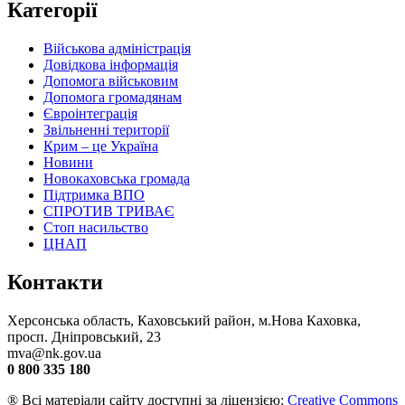
Категорії
Військова адміністрація
Довідкова інформація
Допомога військовим
Допомога громадянам
Євроінтеграція
Звільненні території
Крим – це Україна
Новини
Новокаховська громада
Підтримка ВПО
СПРОТИВ ТРИВАЄ
Стоп насильство
ЦНАП
Контакти
Херсонська область, Каховський район, м.Нова Каховка,
просп. Дніпровський, 23
mva@nk.gov.ua
0 800 335 180
® Всі матеріали сайту доступні за ліцензією:
Creative Commons