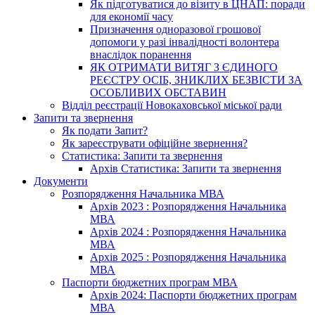
Як підготуватися до візиту в ЦНАП: поради
для економії часу
Призначення одноразової грошової
допомоги у разі інвалідності волонтера
внаслідок поранення
ЯК ОТРИМАТИ ВИТЯГ З ЄДИНОГО
РЕЄСТРУ ОСІБ, ЗНИКЛИХ БЕЗВІСТИ ЗА
ОСОБЛИВИХ ОБСТАВИН
Відділ реєстрації Новокаховської міської ради
Запити та звернення
Як подати Запит?
Як зареєструвати офіційне звернення?
Статистика: Запити та звернення
Архів Статистика: Запити та звернення
Документи
Розпорядження Начальника МВА
Архів 2023 : Розпорядження Начальника
МВА
Архів 2024 : Розпорядження Начальника
МВА
Архів 2025 : Розпорядження Начальника
МВА
Паспорти бюджетних програм МВА
Архів 2024: Паспорти бюджетних програм
МВА