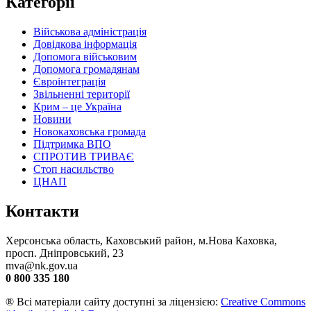
Категорії
Військова адміністрація
Довідкова інформація
Допомога військовим
Допомога громадянам
Євроінтеграція
Звільненні території
Крим – це Україна
Новини
Новокаховська громада
Підтримка ВПО
СПРОТИВ ТРИВАЄ
Стоп насильство
ЦНАП
Контакти
Херсонська область, Каховський район, м.Нова Каховка,
просп. Дніпровський, 23
mva@nk.gov.ua
0 800 335 180
® Всі матеріали сайту доступні за ліцензією:
Creative Commons