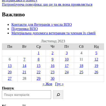
ветеранського бізнесу
Патронізуюча поведінка: що це та як вона проявляється
Важливо
Контакти для Ветеранів з числа ВПО
Підтримка ВПО
Матеріальна допомога ветеранам та членам їх сімей
Листопад 2023
Пн
Вт
Ср
Чт
Пт
Сб
Нд
1
2
3
4
5
6
7
8
9
10
11
12
13
14
15
16
17
18
19
20
21
22
23
24
25
26
27
28
29
30
« Жов
Гру »
Пошук