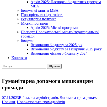
Архів 2025: Паспорти бюджетних програм
МВА
Бюджетні запити МВА
Прозорість та підзвітність
Регуляторна політика
Міські програми
Архів 2025: Міські програми
Паспорт Новокаховської міської територіальної
громади
Бюджет
Виконання бюджету за 2025 рік
Виконання бюджету за І півріччя 2025 року
Виконання міського бюджету 2024
Контакти
Пошук:
Гуманітарна допомога мешканцям
громади
07.11.2023
Військова адміністрація
,
Допомога громадянам
,
Новини
,
Новокаховська громада
admin