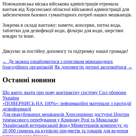
Новокаховська міська військова адміністрація отримала
вантаж від Херсонської обласної військової адміністрації для
забезпечення базових гуманітарних потреб наших мешканців.
Зокрема в складі вантажу: намети, консерви, питна вода,
таблетки для дезінфекції води, фільтри для води, шерстяні
ковдри та інше.
Дякуємо за постійну допомогу та підтримку нашої громади!
Post
←
Де можна ознайомитися з переліком міжнародних
благодійних організацій
Як допомогти дитині заспокоїтися
→
navigation
Останні новини
Що варто знати про нову контрактну систему Сил оборони
України
«ПОВЕРНИСЬ НА 100%»: інформаційні матеріали з протидії
дезінформації
Для евакуйованих мешканців Херсонщини доступні Центри
тимчасового перебування у Кривому Розі та Миколаєві
Український ветеранський фонд Мінветеранів компенсує до
20 000 гривень на купівлю предметів та товарів для ведення