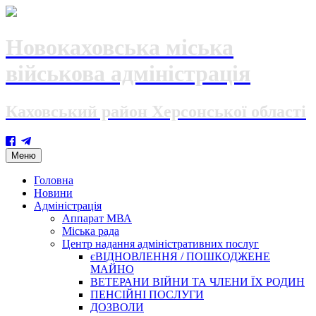
Новокаховська міська
військова адміністрація
Каховський район Херсонської області
Skip
Меню
to
content
Головна
Новини
Адміністрація
Аппарат МВА
Міська рада
Центр надання адміністративних послуг
єВІДНОВЛЕННЯ / ПОШКОДЖЕНЕ
МАЙНО
ВЕТЕРАНИ ВІЙНИ ТА ЧЛЕНИ ЇХ РОДИН
ПЕНСІЙНІ ПОСЛУГИ
ДОЗВОЛИ