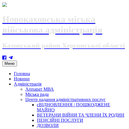
Новокаховська міська
військова адміністрація
Каховський район Херсонської області
Skip
Меню
to
content
Головна
Новини
Адміністрація
Аппарат МВА
Міська рада
Центр надання адміністративних послуг
єВІДНОВЛЕННЯ / ПОШКОДЖЕНЕ
МАЙНО
ВЕТЕРАНИ ВІЙНИ ТА ЧЛЕНИ ЇХ РОДИН
ПЕНСІЙНІ ПОСЛУГИ
ДОЗВОЛИ