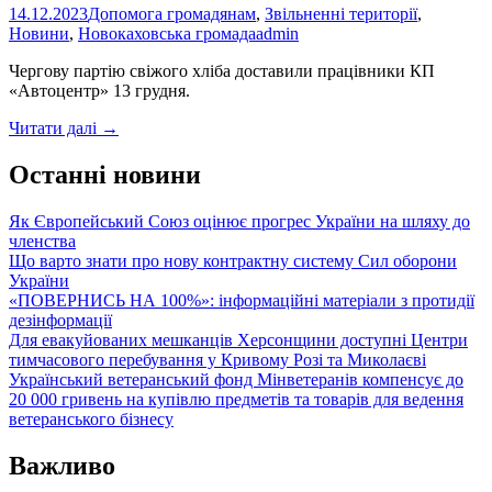
14.12.2023
Допомога громадянам
,
Звільненні території
,
Новини
,
Новокаховська громада
admin
Чергову партію свіжого хліба доставили працівники КП
«Автоцентр» 13 грудня.
Про
Читати далі
→
роботу
КП
Останні новини
Автоцентр
Як Європейський Союз оцінює прогрес України на шляху до
членства
Що варто знати про нову контрактну систему Сил оборони
України
«ПОВЕРНИСЬ НА 100%»: інформаційні матеріали з протидії
дезінформації
Для евакуйованих мешканців Херсонщини доступні Центри
тимчасового перебування у Кривому Розі та Миколаєві
Український ветеранський фонд Мінветеранів компенсує до
20 000 гривень на купівлю предметів та товарів для ведення
ветеранського бізнесу
Важливо