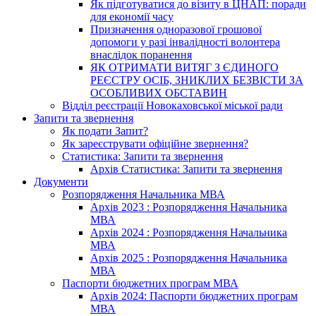
Як підготуватися до візиту в ЦНАП: поради
для економії часу
Призначення одноразової грошової
допомоги у разі інвалідності волонтера
внаслідок поранення
ЯК ОТРИМАТИ ВИТЯГ З ЄДИНОГО
РЕЄСТРУ ОСІБ, ЗНИКЛИХ БЕЗВІСТИ ЗА
ОСОБЛИВИХ ОБСТАВИН
Відділ реєстрації Новокаховської міської ради
Запити та звернення
Як подати Запит?
Як зареєструвати офіційне звернення?
Статистика: Запити та звернення
Архів Статистика: Запити та звернення
Документи
Розпорядження Начальника МВА
Архів 2023 : Розпорядження Начальника
МВА
Архів 2024 : Розпорядження Начальника
МВА
Архів 2025 : Розпорядження Начальника
МВА
Паспорти бюджетних програм МВА
Архів 2024: Паспорти бюджетних програм
МВА