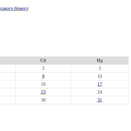
ського бізнесу
Сб
Нд
2
3
9
10
16
17
23
24
30
31