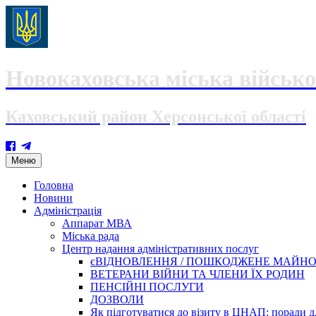
Новокаховська міська військо
Каховський район Херсонської області
Skip
Меню
to
content
Головна
Новини
Адміністрація
Аппарат МВА
Міська рада
Центр надання адміністративних послуг
єВІДНОВЛЕННЯ / ПОШКОДЖЕНЕ МАЙН
ВЕТЕРАНИ ВІЙНИ ТА ЧЛЕНИ ЇХ РОДИН
ПЕНСІЙНІ ПОСЛУГИ
ДОЗВОЛИ
Як підготуватися до візиту в ЦНАП: поради дл