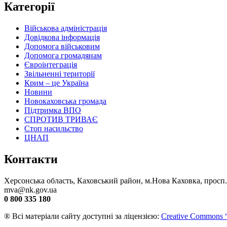
Категорії
Військова адміністрація
Довідкова інформація
Допомога військовим
Допомога громадянам
Євроінтеграція
Звільненні території
Крим – це Україна
Новини
Новокаховська громада
Підтримка ВПО
СПРОТИВ ТРИВАЄ
Стоп насильство
ЦНАП
Контакти
Херсонська область, Каховський район, м.Нова Каховка, просп
mva@nk.gov.ua
0 800 335 180
® Всі матеріали сайту доступні за ліцензією:
Creative Commons “