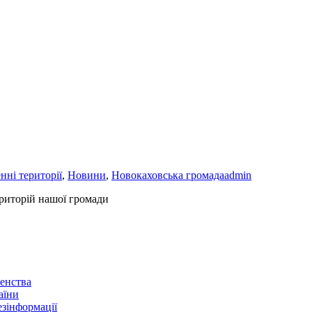
нні території
,
Новини
,
Новокаховська громада
admin
риторій нашої громади
енства
аїни
зінформації