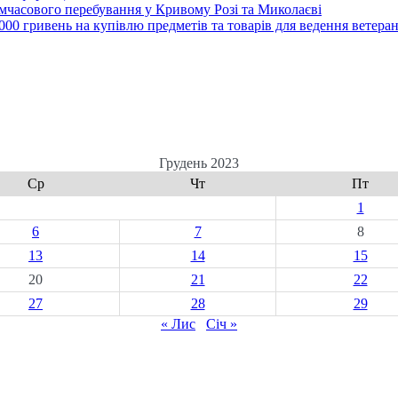
часового перебування у Кривому Розі та Миколаєві
00 гривень на купівлю предметів та товарів для ведення ветеран
Грудень 2023
Ср
Чт
Пт
1
6
7
8
13
14
15
20
21
22
27
28
29
« Лис
Січ »