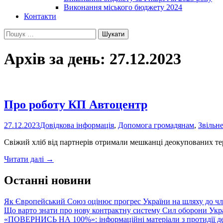
Виконання міського бюджету 2024
Контакти
Пошук:
Архів за день: 27.12.2023
Про роботу КП Автоцентр
27.12.2023
Довідкова інформація
,
Допомога громадянам
,
Звільне
Свіжий хліб від партнерів отримали мешканці деокупованих те
Про
Читати далі
→
роботу
КП
Останні новини
Автоцентр
Як Європейський Союз оцінює прогрес України на шляху до чл
Що варто знати про нову контрактну систему Сил оборони Укр
«ПОВЕРНИСЬ НА 100%»: інформаційні матеріали з протидії де