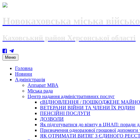
Новокаховська міська військо
Каховський район Херсонської області
Skip
Меню
to
content
Головна
Новини
Адміністрація
Аппарат МВА
Міська рада
Центр надання адміністративних послуг
єВІДНОВЛЕННЯ / ПОШКОДЖЕНЕ МАЙН
ВЕТЕРАНИ ВІЙНИ ТА ЧЛЕНИ ЇХ РОДИН
ПЕНСІЙНІ ПОСЛУГИ
ДОЗВОЛИ
Як підготуватися до візиту в ЦНАП: поради дл
Призначення одноразової грошової допомоги у
ЯК ОТРИМАТИ ВИТЯГ З ЄДИНОГО РЕЄСТ