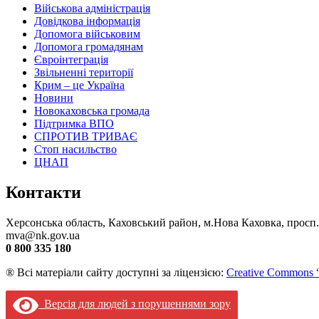
Військова адміністрація
Довідкова інформація
Допомога військовим
Допомога громадянам
Євроінтеграція
Звільненні території
Крим – це Україна
Новини
Новокаховська громада
Підтримка ВПО
СПРОТИВ ТРИВАЄ
Стоп насильство
ЦНАП
Контакти
Херсонська область, Каховський район, м.Нова Каховка, просп
mva@nk.gov.ua
0 800 335 180
® Всі матеріали сайту доступні за ліцензією:
Creative Commons “
Версія для людей з порушеннями зору