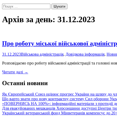
Пошук:
Архів за день: 31.12.2023
Про роботу міської військової адміністр
31.12.2023
Військова адміністрація
,
Довідкова інформація
,
Нови
Розповідаємо про роботу військової адміністрації та головні н
Про
Читати далі
→
роботу
міської
Останні новини
військової
адміністрації
Як Європейський Союз оцінює прогрес України на шляху до чл
Що варто знати про нову контрактну систему Сил оборони Укр
«ПОВЕРНИСЬ НА 100%»: інформаційні матеріали з протидії де
Для евакуйованих мешканців Херсонщини доступні Центри тим
Український ветеранський фонд Мінветеранів компенсує до 20 0