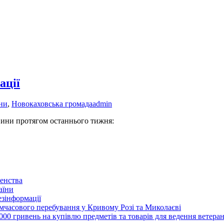
ації
ни
,
Новокаховська громада
admin
овини протягом останнього тижня:
енства
аїни
зінформації
часового перебування у Кривому Розі та Миколаєві
00 гривень на купівлю предметів та товарів для ведення ветеран