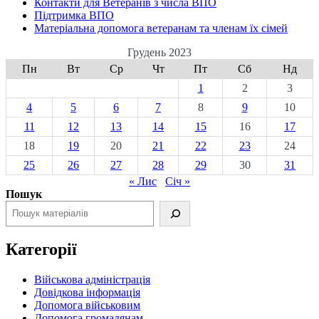
Контакти для Ветеранів з числа ВПО
Підтримка ВПО
Матеріальна допомога ветеранам та членам їх сімей
Грудень 2023
Пн
Вт
Ср
Чт
Пт
Сб
Нд
1
2
3
4
5
6
7
8
9
10
11
12
13
14
15
16
17
18
19
20
21
22
23
24
25
26
27
28
29
30
31
« Лис
Січ »
Пошук
Категорії
Військова адміністрація
Довідкова інформація
Допомога військовим
Допомога громадянам