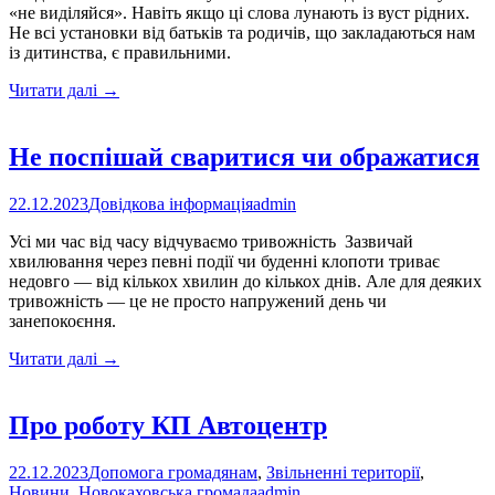
«не виділяйся». Навіть якщо ці слова лунають із вуст рідних.
Не всі установки від батьків та родичів, що закладаються нам
із дитинства, є правильними.
Хибні
Читати далі
→
фрази,
які
ми
Не поспішай сваритися чи ображатися
чули
з
22.12.2023
Довідкова інформація
admin
дитинства
Усі ми час від часу відчуваємо тривожність Зазвичай
хвилювання через певні події чи буденні клопоти триває
недовго — від кількох хвилин до кількох днів. Але для деяких
тривожність — це не просто напружений день чи
занепокоєння.
Не
Читати далі
→
поспішай
сваритися
чи
Про роботу КП Автоцентр
ображатися
22.12.2023
Допомога громадянам
,
Звільненні території
,
Новини
,
Новокаховська громада
admin