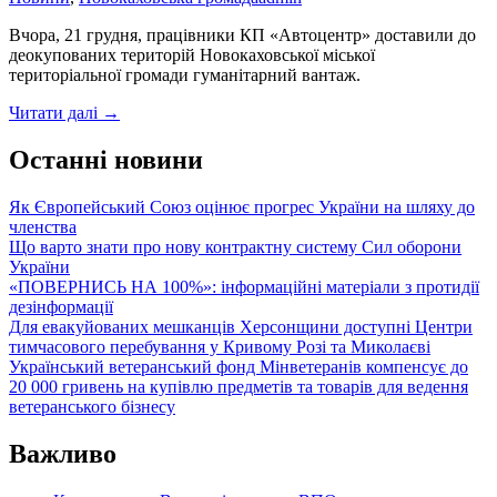
Вчора, 21 грудня, працівники КП «Автоцентр» доставили до
деокупованих територій Новокаховської міської
територіальної громади гуманітарний вантаж.
Про
Читати далі
→
роботу
КП
Останні новини
Автоцентр
Як Європейський Союз оцінює прогрес України на шляху до
членства
Що варто знати про нову контрактну систему Сил оборони
України
«ПОВЕРНИСЬ НА 100%»: інформаційні матеріали з протидії
дезінформації
Для евакуйованих мешканців Херсонщини доступні Центри
тимчасового перебування у Кривому Розі та Миколаєві
Український ветеранський фонд Мінветеранів компенсує до
20 000 гривень на купівлю предметів та товарів для ведення
ветеранського бізнесу
Важливо