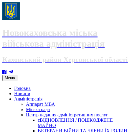
Новокаховська міська
військова адміністрація
Каховський район Херсонської області
Skip
Меню
to
content
Головна
Новини
Адміністрація
Аппарат МВА
Міська рада
Центр надання адміністративних послуг
єВІДНОВЛЕННЯ / ПОШКОДЖЕНЕ
МАЙНО
ВЕТЕРАНИ ВІЙНИ ТА ЧЛЕНИ ЇХ РОДИН