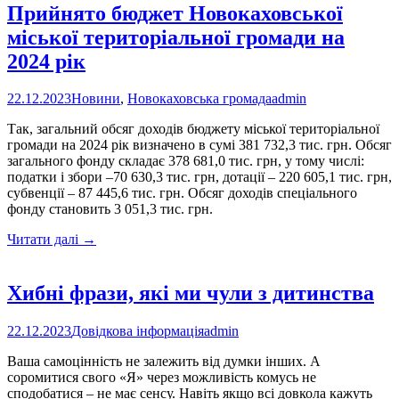
Прийнято бюджет Новокаховської
міської територіальної громади на
2024 рік
22.12.2023
Новини
,
Новокаховська громада
admin
Так, загальний обсяг доходів бюджету міської територіальної
громади на 2024 рік визначено в сумі 381 732,3 тис. грн. Обсяг
загального фонду складає 378 681,0 тис. грн, у тому числі:
податки і збори –70 630,3 тис. грн, дотації – 220 605,1 тис. грн,
субвенції – 87 445,6 тис. грн. Обсяг доходів спеціального
фонду становить 3 051,3 тис. грн.
Прийнято
Читати далі
→
бюджет
Новокаховської
міської
Хибні фрази, які ми чули з дитинства
територіальної
громади
22.12.2023
Довідкова інформація
admin
на
2024
Ваша самоцінність не залежить від думки інших. А
рік
соромитися свого «Я» через можливість комусь не
сподобатися – не має сенсу. Навіть якщо всі довкола кажуть