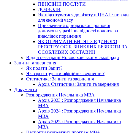
ПЕНСІЙНІ ПОСЛУГИ
ДОЗВОЛИ
Як підготуватися до візиту в ЦНАП: поради
для економії часу
Призначення одноразової грошової
допомоги у разі інвалідності волонтера
внаслідок поранення
ЯК ОТРИМАТИ ВИТЯГ З ЄДИНОГО
РЕЄСТРУ ОСІБ, ЗНИКЛИХ БЕЗВІСТИ ЗА
ОСОБЛИВИХ ОБСТАВИН
Відділ реєстрації Новокаховської міської ради
Запити та звернення
Як подати Запит?
Як зареєструвати офіційне звернення?
Статистика: Запити та звернення
Архів Статистика: Запити та звернення
Документи
Розпорядження Начальника МВА
Архів 2023 : Розпорядження Начальника
МВА
Архів 2024 : Розпорядження Начальника
МВА
Архів 2025 : Розпорядження Начальника
МВА
Паспорти бюджетних програм МВА