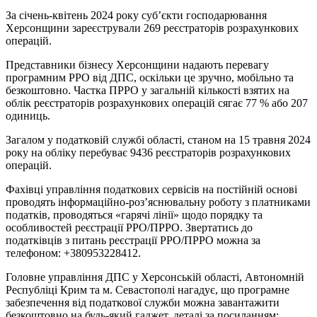
За січень-квітень 2024 року суб’єкти господарювання
Херсонщини зареєстрували 269 реєстраторів розрахункових
операцій.
Представники бізнесу Херсонщини надають перевагу
програмним РРО від ДПС, оскільки це зручно, мобільно та
безкоштовно. Частка ПРРО у загальній кількості взятих на
облік реєстраторів розрахункових операцій сягає 77 % або 207
одиниць.
Загалом у податковій службі області, станом на 15 травня 2024
року на обліку перебуває 9436 реєстраторів розрахункових
операцій.
Фахівці управління податкових сервісів на постійній основі
проводять інформаційно-роз’яснювальну роботу з платниками
податків, проводяться «гарячі лінії» щодо порядку та
особливостей реєстрації РРО/ПРРО. Звертатись до
податківців з питань реєстрації РРО/ПРРО можна за
телефоном: +380953228412.
Головне управління ДПС у Херсонській області, Автономній
Республіці Крим та м. Севастополі нагадує, що програмне
забезпечення від податкової служби можна завантажити
безкоштовно на будь-який гаджет, деталі за посиланням: