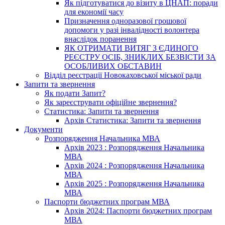
Як підготуватися до візиту в ЦНАП: поради
для економії часу
Призначення одноразової грошової
допомоги у разі інвалідності волонтера
внаслідок поранення
ЯК ОТРИМАТИ ВИТЯГ З ЄДИНОГО
РЕЄСТРУ ОСІБ, ЗНИКЛИХ БЕЗВІСТИ ЗА
ОСОБЛИВИХ ОБСТАВИН
Відділ реєстрації Новокаховської міської ради
Запити та звернення
Як подати Запит?
Як зареєструвати офіційне звернення?
Статистика: Запити та звернення
Архів Статистика: Запити та звернення
Документи
Розпорядження Начальника МВА
Архів 2023 : Розпорядження Начальника
МВА
Архів 2024 : Розпорядження Начальника
МВА
Архів 2025 : Розпорядження Начальника
МВА
Паспорти бюджетних програм МВА
Архів 2024: Паспорти бюджетних програм
МВА