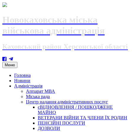
Новокаховська міська
військова адміністрація
Каховський район Херсонської області
Skip
Меню
to
content
Головна
Новини
Адміністрація
Аппарат МВА
Міська рада
Центр надання адміністративних послуг
єВІДНОВЛЕННЯ / ПОШКОДЖЕНЕ
МАЙНО
ВЕТЕРАНИ ВІЙНИ ТА ЧЛЕНИ ЇХ РОДИН
ПЕНСІЙНІ ПОСЛУГИ
ДОЗВОЛИ