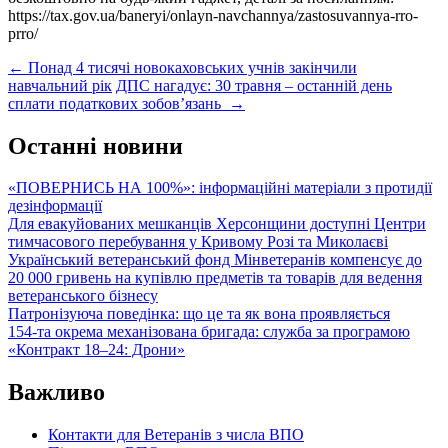
https://tax.gov.ua/baneryi/onlayn-navchannya/zastosuvannya-rro-
prro/
Post
←
Понад 4 тисячі новокаховських учнів закінчили
навчальний рік
ДПС нагадує: 30 травня – останній день
navigation
сплати податкових зобов’язань
→
Останні новини
«ПОВЕРНИСЬ НА 100%»: інформаційні матеріали з протидії
дезінформації
Для евакуйованих мешканців Херсонщини доступні Центри
тимчасового перебування у Кривому Розі та Миколаєві
Український ветеранський фонд Мінветеранів компенсує до
20 000 гривень на купівлю предметів та товарів для ведення
ветеранського бізнесу
Патронізуюча поведінка: що це та як вона проявляється
154-та окрема механізована бригада: служба за програмою
«Контракт 18–24: Дрони»
Важливо
Контакти для Ветеранів з числа ВПО