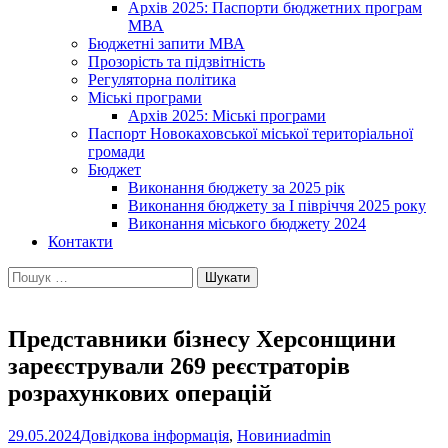
Архів 2025: Паспорти бюджетних програм
МВА
Бюджетні запити МВА
Прозорість та підзвітність
Регуляторна політика
Міські програми
Архів 2025: Міські програми
Паспорт Новокаховської міської територіальної
громади
Бюджет
Виконання бюджету за 2025 рік
Виконання бюджету за І півріччя 2025 року
Виконання міського бюджету 2024
Контакти
Пошук:
Представники бізнесу Херсонщини
зареєстрували 269 реєстраторів
розрахункових операцій
29.05.2024
Довідкова інформація
,
Новини
admin