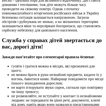
Весна – ідеальна пора для активного відпочинку. Дні стають
довшими і теплішими, тож діти можуть більше часу
проводити на свіжому повітрі. Однак з початку
повномасштабного вторгнення російських військ в Україну
безпекова ситуація залишається напруженою. Загроза
обстрілів і руйнувань не зникає, а на звільнених територіях
залишаються міни та нерозірвані боєприпаси, що становлять
серйозну небезпеку для цивільного населення.
Служба у справах дітей звертається до
вас, дорогі діти!
Завжди пам’ятайте про елементарні правила безпеки:
гуляти і гратися можна в місцях, які призначені для
цього;
не можна брати в руки незнайомі предмети, кидати їх у
вогонь, бавитися ними. Найкраще повідомити про місце
їхнього знаходження дорослим;
не варто ігнорувати звуки сирен, сигнали про повітряну
чи іншу тривогу;
не розмовляйте, не вступайте у контакт із незнайомими
людьми: не передавати їм цінні речі, документи, ключі
від дому, навіть якщо вони назвалися представниками