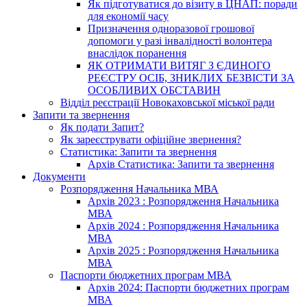
Як підготуватися до візиту в ЦНАП: поради
для економії часу
Призначення одноразової грошової
допомоги у разі інвалідності волонтера
внаслідок поранення
ЯК ОТРИМАТИ ВИТЯГ З ЄДИНОГО
РЕЄСТРУ ОСІБ, ЗНИКЛИХ БЕЗВІСТИ ЗА
ОСОБЛИВИХ ОБСТАВИН
Відділ реєстрації Новокаховської міської ради
Запити та звернення
Як подати Запит?
Як зареєструвати офіційне звернення?
Статистика: Запити та звернення
Архів Статистика: Запити та звернення
Документи
Розпорядження Начальника МВА
Архів 2023 : Розпорядження Начальника
МВА
Архів 2024 : Розпорядження Начальника
МВА
Архів 2025 : Розпорядження Начальника
МВА
Паспорти бюджетних програм МВА
Архів 2024: Паспорти бюджетних програм
МВА