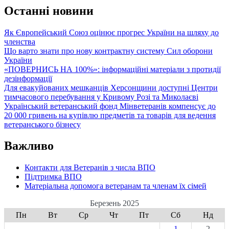
Останні новини
Як Європейський Союз оцінює прогрес України на шляху до
членства
Що варто знати про нову контрактну систему Сил оборони
України
«ПОВЕРНИСЬ НА 100%»: інформаційні матеріали з протидії
дезінформації
Для евакуйованих мешканців Херсонщини доступні Центри
тимчасового перебування у Кривому Розі та Миколаєві
Український ветеранський фонд Мінветеранів компенсує до
20 000 гривень на купівлю предметів та товарів для ведення
ветеранського бізнесу
Важливо
Контакти для Ветеранів з числа ВПО
Підтримка ВПО
Матеріальна допомога ветеранам та членам їх сімей
Березень 2025
Пн
Вт
Ср
Чт
Пт
Сб
Нд
1
2