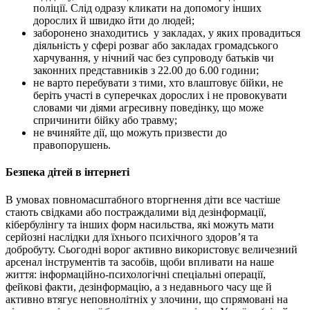
поліції. Слід одразу кликати на допомогу інших
дорослих й швидко йти до людей;
заборонено знаходитись у закладах, у яких провадиться
діяльність у сфері розваг або закладах громадського
харчування, у нічний час без супроводу батьків чи
законних представників з 22.00 до 6.00 години;
не варто перебувати з тими, хто влаштовує бійки, не
беріть участі в суперечках дорослих і не провокувати
словами чи діями агресивну поведінку, що може
спричинити бійку або травму;
не вчиняйте дії, що можуть призвести до
правопорушень.
Безпека дітей в інтернеті
В умовах повномасштабного вторгнення діти все частіше
стають свідками або постраждалими від дезінформації,
кібербулінгу та інших форм насильства, які можуть мати
серйозні наслідки для їхнього психічного здоров’я та
добробуту. Сьогодні ворог активно використовує величезний
арсенал інструментів та засобів, щоби впливати на наше
життя: інформаційно-психологічні спеціальні операції,
фейкові факти, дезінформацію, а з недавнього часу ще й
активно втягує неповнолітніх у злочини, що спрямовані на