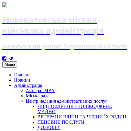
Новокаховська міська
військова адміністрація
Каховський район Херсонської області
Skip
Меню
to
content
Головна
Новини
Адміністрація
Аппарат МВА
Міська рада
Центр надання адміністративних послуг
єВІДНОВЛЕННЯ / ПОШКОДЖЕНЕ
МАЙНО
ВЕТЕРАНИ ВІЙНИ ТА ЧЛЕНИ ЇХ РОДИН
ПЕНСІЙНІ ПОСЛУГИ
ДОЗВОЛИ