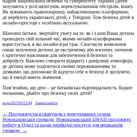
підрив національної безпеки та суверенітету України (дітей
залучають у ролі шпигунів, коректувальників обстрілів, інше).
Як зазначають правоохоронці, найактивнішою платформою,
де вербують українських дітей, є Telegram. Тож безпека дітей в
онлайн-просторі є особливо актуальною.
Шановні батьки, звертайте увагу на те, як і з ким Ваша дитина
проводить свій вільний час, якими онлайн-платформами
користується, в які онлайн-ігри грає. Своєчасне виявлення
ознак залучення дитини до екстремізму або воєнних злочинів
є критично важливим для забезпечення її безпеки та
добробуту. Важливо створити відкриту і довірливу атмосферу,
де дитина може поділитися своїми переживаннями та
думками, що допоможе їй відчути себе в безпеці й зрозуміти,
що її емоції мають значення.
Пам’ятаймо, що діти – це батьківська відповідальність. Будьте
пильними, дбайте про безпеку своїх дітей!
news2025032104
Завантажити
Post
←
Продовжується евакуація з деокупованих селищ
Новокаховської громади
Новокаховський ЦНАП продовжує
navigation
роботу в Одесі та надає необхідні послуги для мешканців
громади
→