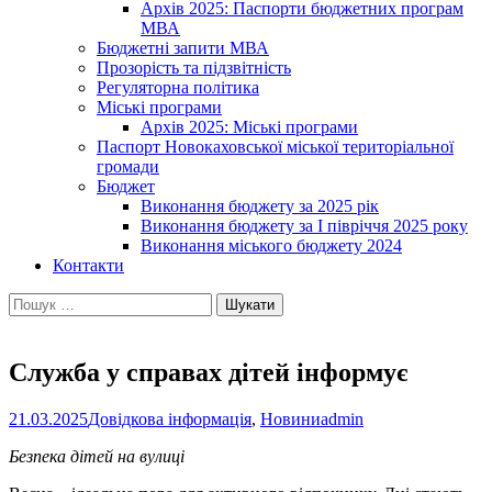
Архів 2025: Паспорти бюджетних програм
МВА
Бюджетні запити МВА
Прозорість та підзвітність
Регуляторна політика
Міські програми
Архів 2025: Міські програми
Паспорт Новокаховської міської територіальної
громади
Бюджет
Виконання бюджету за 2025 рік
Виконання бюджету за І півріччя 2025 року
Виконання міського бюджету 2024
Контакти
Пошук:
Служба у справах дітей інформує
21.03.2025
Довідкова інформація
,
Новини
admin
Безпека дітей на вулиці