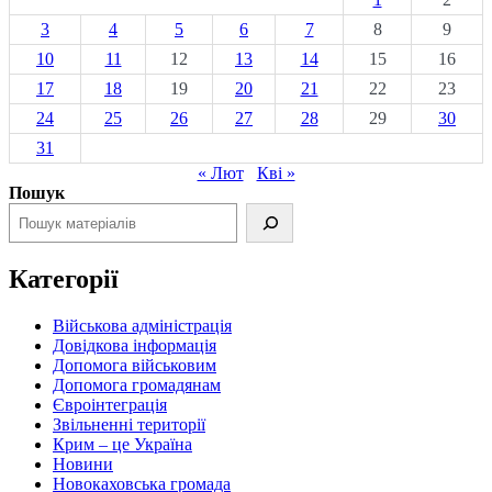
3
4
5
6
7
8
9
10
11
12
13
14
15
16
17
18
19
20
21
22
23
24
25
26
27
28
29
30
31
« Лют
Кві »
Пошук
Категорії
Військова адміністрація
Довідкова інформація
Допомога військовим
Допомога громадянам
Євроінтеграція
Звільненні території
Крим – це Україна
Новини
Новокаховська громада