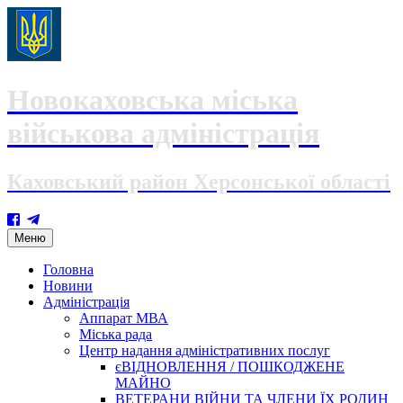
Новокаховська міська
військова адміністрація
Каховський район Херсонської області
Skip
Меню
to
content
Головна
Новини
Адміністрація
Аппарат МВА
Міська рада
Центр надання адміністративних послуг
єВІДНОВЛЕННЯ / ПОШКОДЖЕНЕ
МАЙНО
ВЕТЕРАНИ ВІЙНИ ТА ЧЛЕНИ ЇХ РОДИН