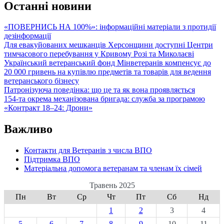
Останні новини
«ПОВЕРНИСЬ НА 100%»: інформаційні матеріали з протидії
дезінформації
Для евакуйованих мешканців Херсонщини доступні Центри
тимчасового перебування у Кривому Розі та Миколаєві
Український ветеранський фонд Мінветеранів компенсує до
20 000 гривень на купівлю предметів та товарів для ведення
ветеранського бізнесу
Патронізуюча поведінка: що це та як вона проявляється
154-та окрема механізована бригада: служба за програмою
«Контракт 18–24: Дрони»
Важливо
Контакти для Ветеранів з числа ВПО
Підтримка ВПО
Матеріальна допомога ветеранам та членам їх сімей
Травень 2025
Пн
Вт
Ср
Чт
Пт
Сб
Нд
1
2
3
4
5
6
7
8
9
10
11