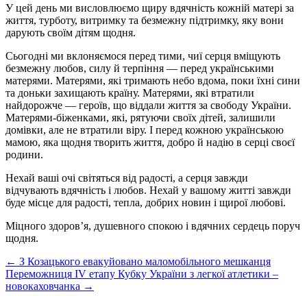
У цей день ми висловлюємо щиру вдячність кожній матері за
життя, турботу, витримку та безмежну підтримку, яку вони
дарують своїм дітям щодня.
Сьогодні ми вклоняємося перед тими, чиї серця вміщують
безмежну любов, силу й терпіння — перед українськими
матерями. Матерями, які тримають небо вдома, поки їхні сини
та доньки захищають країну. Матерями, які втратили
найдорожче — героїв, що віддали життя за свободу України.
Матерями-біженками, які, рятуючи своїх дітей, залишили
домівки, але не втратили віру. І перед кожною українською
мамою, яка щодня творить життя, добро й надію в серці своєї
родини.
Нехай ваші очі світяться від радості, а серця завжди
відчувають вдячність і любов. Нехай у вашому житті завжди
буде місце для радості, тепла, добрих новин і щирої любові.
Міцного здоров’я, душевного спокою і вдячних сердець поруч
щодня.
Post
←
З Козацького евакуйовано маломобільного мешканця
Переможниця IV етапу Кубку України з легкої атлетики –
navigation
новокаховчанка
→