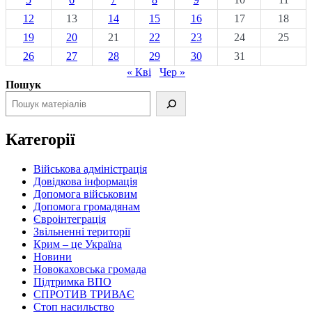
12
13
14
15
16
17
18
19
20
21
22
23
24
25
26
27
28
29
30
31
« Кві
Чер »
Пошук
Категорії
Військова адміністрація
Довідкова інформація
Допомога військовим
Допомога громадянам
Євроінтеграція
Звільненні території
Крим – це Україна
Новини
Новокаховська громада
Підтримка ВПО
СПРОТИВ ТРИВАЄ
Стоп насильство