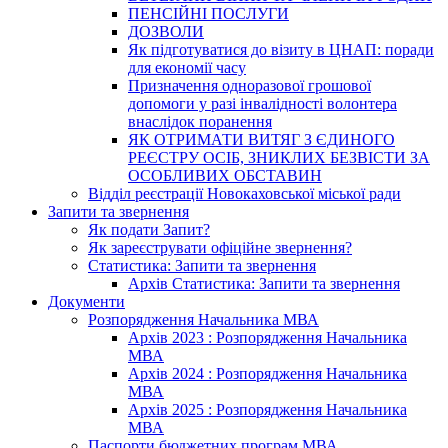
ПЕНСІЙНІ ПОСЛУГИ
ДОЗВОЛИ
Як підготуватися до візиту в ЦНАП: поради
для економії часу
Призначення одноразової грошової
допомоги у разі інвалідності волонтера
внаслідок поранення
ЯК ОТРИМАТИ ВИТЯГ З ЄДИНОГО
РЕЄСТРУ ОСІБ, ЗНИКЛИХ БЕЗВІСТИ ЗА
ОСОБЛИВИХ ОБСТАВИН
Відділ реєстрації Новокаховської міської ради
Запити та звернення
Як подати Запит?
Як зареєструвати офіційне звернення?
Статистика: Запити та звернення
Архів Статистика: Запити та звернення
Документи
Розпорядження Начальника МВА
Архів 2023 : Розпорядження Начальника
МВА
Архів 2024 : Розпорядження Начальника
МВА
Архів 2025 : Розпорядження Начальника
МВА
Паспорти бюджетних програм МВА