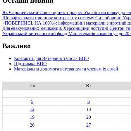
Останні новини
Як Європейський Союз оцінює прогрес України на шляху до чл
Що варто знати про нову контрактну систему Сил оборони Укр
«ПОВЕРНИСЬ НА 100%»: інформаційні матеріали з протидії де
Для евакуйованих мешканців Херсонщини доступні Центри тим
Український ветеранський фонд Мінветеранів компенсує до 20 0
Важливо
Контакти для Ветеранів з числа ВПО
Підтримка ВПО
Матеріальна допомога ветеранам та членам їх сімей
Пн
Вт
5
6
12
13
19
20
26
27