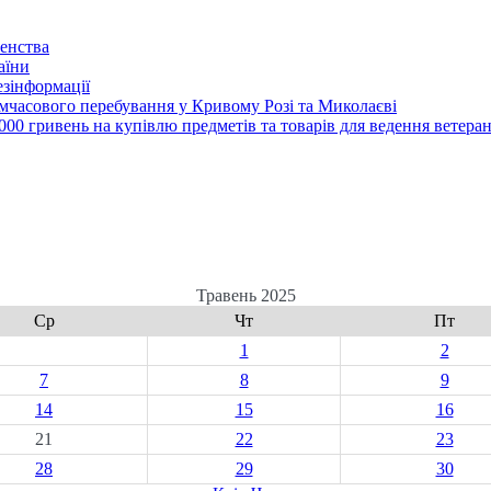
енства
аїни
зінформації
часового перебування у Кривому Розі та Миколаєві
00 гривень на купівлю предметів та товарів для ведення ветеран
Травень 2025
Ср
Чт
Пт
1
2
7
8
9
14
15
16
21
22
23
28
29
30