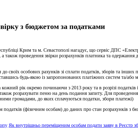
звірку з бюджетом за податками
спубліці Крим та м. Севастополі нагадує, що сервіс ДПС «Елект
в, а також проведення звірки розрахунків платника та одержання
 своїх особових рахунків зі сплати податків, зборів та інших п
иставшись будь-якою із запропонованих платіжних систем та/або м
кожний рік окремо починаючи з 2013 року та в розрізі податків 
акож розрахувати пеню на день подання запиту. Для проведення 
льними громадами, до яких сплачуються податки, збори платежі)
податків (фізичним особам) до даних про стан розрахунків з бюд
ропу
Як внутрішньо переміщеним особам подати заяву в Реєстр з