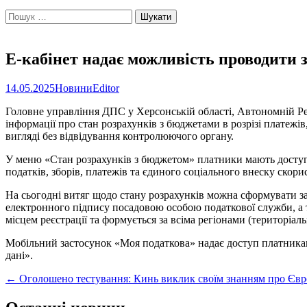
Пошук:
Е-кабінет надає можливість проводити 
14.05.2025
Новини
Editor
Головне управління ДПС у Херсонській області, Автономній Ре
інформації про стан розрахунків з бюджетами в розрізі платежі
вигляді без відвідування контролюючого органу.
У меню «Стан розрахунків з бюджетом» платники мають доступ до
податків, зборів, платежів та єдиного соціального внеску скор
На сьогодні витяг щодо стану розрахунків можна сформувати за 
електронного підпису посадовою особою податкової служби, а т
місцем реєстрації та формується за всіма регіонами (територіа
Мобільний застосунок «Моя податкова» надає доступ платникам 
дані».
Post
←
Оголошено тестування: Кинь виклик своїм знанням про Єв
navigation