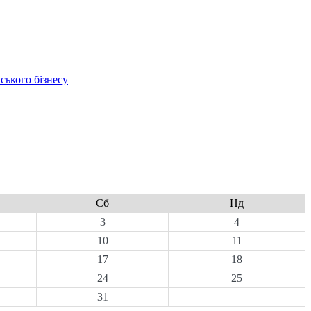
ського бізнесу
Сб
Нд
3
4
10
11
17
18
24
25
31