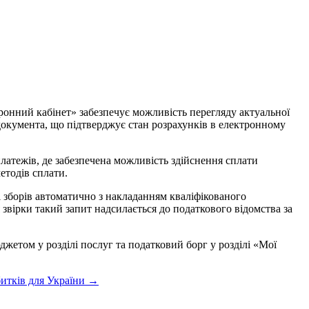
ронний кабінет» забезпечує можливість перегляду актуальної
 документа, що підтверджує стан розрахунків в електронному
латежів, де забезпечена можливість здійснення сплати
етодів сплати.
і зборів автоматично з накладанням кваліфікованого
звірки такий запит надсилається до податкового відомства за
жетом у розділі послуг та податковий борг у розділі «Moї
битків для України
→