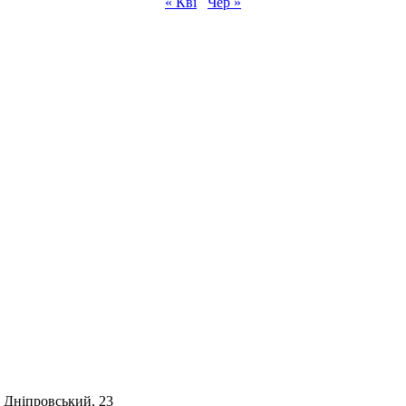
« Кві
Чер »
. Дніпровський, 23