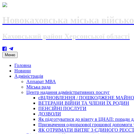
Новокаховська міська військо
Каховський район Херсонської області
Skip
Меню
to
content
Головна
Новини
Адміністрація
Аппарат МВА
Міська рада
Центр надання адміністративних послуг
єВІДНОВЛЕННЯ / ПОШКОДЖЕНЕ МАЙН
ВЕТЕРАНИ ВІЙНИ ТА ЧЛЕНИ ЇХ РОДИН
ПЕНСІЙНІ ПОСЛУГИ
ДОЗВОЛИ
Як підготуватися до візиту в ЦНАП: поради дл
Призначення одноразової грошової допомоги у
ЯК ОТРИМАТИ ВИТЯГ З ЄДИНОГО РЕЄСТ