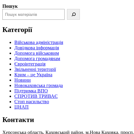
Пошук
Категорії
Військова адміністрація
Довідкова інформація
Допомога військовим
Допомога громадянам
Євроінтеграція
Звільненні території
Крим – це Україна
Новини
Новокаховська громада
Підтримка ВПО
СПРОТИВ ТРИВАЄ
Стоп насильство
ЦНАП
Контакти
Херсонська область, Каховський район, м.Нова Каховка, просп