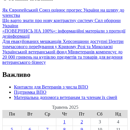
Як Європейський Союз оцінює прогрес України на шляху до
членства
Що варто знати про нову контрактну систему Сил оборони
України
«ПОВЕРНИСЬ НА 100%»: інформаційні матеріали з протидії
дезінформації
Для евакуйованих мешканців Херсонщини доступні Центри
тимчасового перебування у Кривому Розі та Миколаєві
Український ветеранський фонд Мінветеранів компенсує до
20 000 гривень на купівлю предметів та товарів для ведення
ветеранського бізнесу
Важливо
Контакти для Ветеранів з числа ВПО
Підтримка ВПО
Матеріальна допомога ветеранам та членам їх сімей
Травень 2025
Пн
Вт
Ср
Чт
Пт
Сб
Нд
1
2
3
4
5
6
7
8
9
10
11