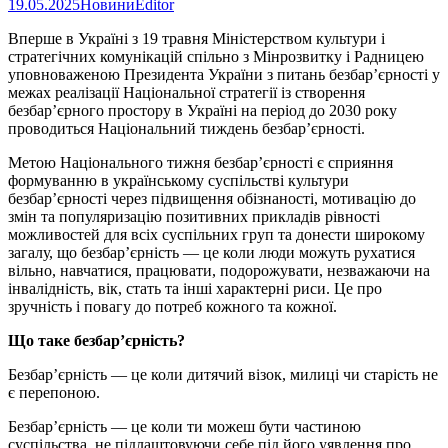
19.05.2025
Новини
Editor
Вперше в Україні з 19 травня Міністерством культури і
стратегічних комунікацій спільно з Мінрозвитку і Радницею
уповноваженою Президента України з питань безбар’єрності у
межах реалізації Національної стратегії із створення
безбар’єрного простору в Україні на період до 2030 року
проводиться Національний тиждень безбарʼєрності.
Метою Національного тижня безбарʼєрності є сприяння
формуванню в українському суспільстві культури
безбар’єрності через підвищення обізнаності, мотивацію до
змін та популяризацію позитивних прикладів рівності
можливостей для всіх суспільних груп та донести широкому
загалу, що безбар’єрність — це коли люди можуть рухатися
вільно, навчатися, працювати, подорожувати, незважаючи на
інвалідність, вік, стать та інші характерні риси. Це про
зручність і повагу до потреб кожного та кожної.
Що таке безбар’єрність?
Безбар’єрність — це коли дитячий візок, милиці чи старість не
є перепоною.
Безбар’єрність — це коли ти можеш бути частиною
суспільства, не підлаштовуючи себе під його уявлення про