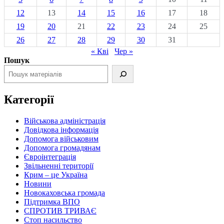
12
13
14
15
16
17
18
19
20
21
22
23
24
25
26
27
28
29
30
31
« Кві
Чер »
Пошук
Категорії
Військова адміністрація
Довідкова інформація
Допомога військовим
Допомога громадянам
Євроінтеграція
Звільненні території
Крим – це Україна
Новини
Новокаховська громада
Підтримка ВПО
СПРОТИВ ТРИВАЄ
Стоп насильство