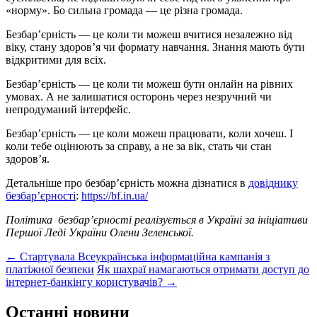
«норму». Бо сильна громада — це різна громада.
Безбар’єрність — це коли ти можеш вчитися незалежно від
віку, стану здоров’я чи формату навчання. Знання мають бути
відкритими для всіх.
Безбар’єрність — це коли ти можеш бути онлайн на рівних
умовах. А не залишатися осторонь через незручний чи
непродуманий інтерфейс.
Безбар’єрність — це коли можеш працювати, коли хочеш. І
коли тебе оцінюють за справу, а не за вік, стать чи стан
здоров’я.
Детальніше про безбар’єрність можна дізнатися в
довіднику
безбар’єрності
:
https://bf.in.ua/
Політика безбар’єрності реалізується в Україні за ініціативи
Першої Леді України Олени Зеленської.
Post
←
Стартувала Всеукраїнська інформаційна кампанія з
платіжної безпеки
Як шахраї намагаються отримати доступ до
navigation
інтернет-банкінгу користувачів?
→
Останні новини