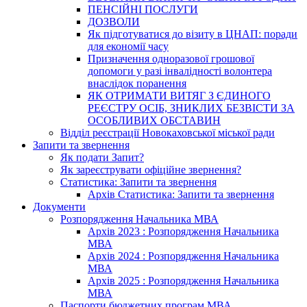
ПЕНСІЙНІ ПОСЛУГИ
ДОЗВОЛИ
Як підготуватися до візиту в ЦНАП: поради
для економії часу
Призначення одноразової грошової
допомоги у разі інвалідності волонтера
внаслідок поранення
ЯК ОТРИМАТИ ВИТЯГ З ЄДИНОГО
РЕЄСТРУ ОСІБ, ЗНИКЛИХ БЕЗВІСТИ ЗА
ОСОБЛИВИХ ОБСТАВИН
Відділ реєстрації Новокаховської міської ради
Запити та звернення
Як подати Запит?
Як зареєструвати офіційне звернення?
Статистика: Запити та звернення
Архів Статистика: Запити та звернення
Документи
Розпорядження Начальника МВА
Архів 2023 : Розпорядження Начальника
МВА
Архів 2024 : Розпорядження Начальника
МВА
Архів 2025 : Розпорядження Начальника
МВА
Паспорти бюджетних програм МВА