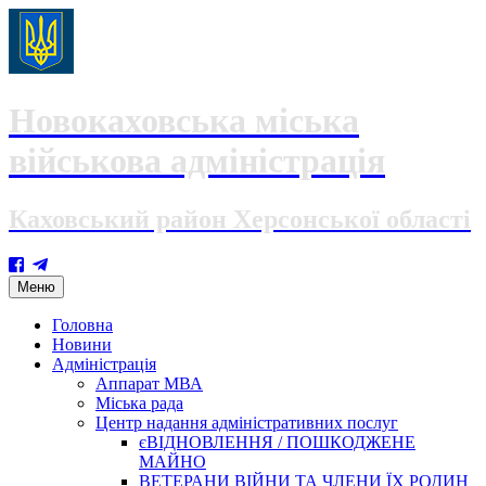
Новокаховська міська
військова адміністрація
Каховський район Херсонської області
Skip
Меню
to
content
Головна
Новини
Адміністрація
Аппарат МВА
Міська рада
Центр надання адміністративних послуг
єВІДНОВЛЕННЯ / ПОШКОДЖЕНЕ
МАЙНО
ВЕТЕРАНИ ВІЙНИ ТА ЧЛЕНИ ЇХ РОДИН