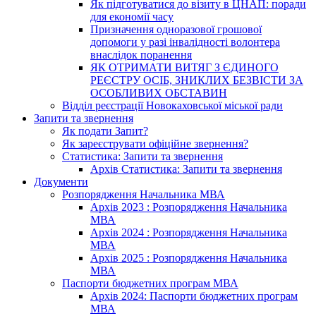
Як підготуватися до візиту в ЦНАП: поради
для економії часу
Призначення одноразової грошової
допомоги у разі інвалідності волонтера
внаслідок поранення
ЯК ОТРИМАТИ ВИТЯГ З ЄДИНОГО
РЕЄСТРУ ОСІБ, ЗНИКЛИХ БЕЗВІСТИ ЗА
ОСОБЛИВИХ ОБСТАВИН
Відділ реєстрації Новокаховської міської ради
Запити та звернення
Як подати Запит?
Як зареєструвати офіційне звернення?
Статистика: Запити та звернення
Архів Статистика: Запити та звернення
Документи
Розпорядження Начальника МВА
Архів 2023 : Розпорядження Начальника
МВА
Архів 2024 : Розпорядження Начальника
МВА
Архів 2025 : Розпорядження Начальника
МВА
Паспорти бюджетних програм МВА
Архів 2024: Паспорти бюджетних програм
МВА