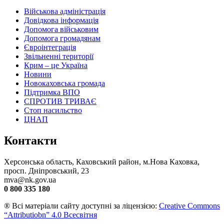
Військова адміністрація
Довідкова інформація
Допомога військовим
Допомога громадянам
Євроінтеграція
Звільненні території
Крим – це Україна
Новини
Новокаховська громада
Підтримка ВПО
СПРОТИВ ТРИВАЄ
Стоп насильство
ЦНАП
Контакти
Херсонська область, Каховський район, м.Нова Каховка,
просп. Дніпровський, 23
mva@nk.gov.ua
0 800 335 180
® Всі матеріали сайту доступні за ліцензією:
Creative Commons
“Attributiobn” 4.0 Всесвітня