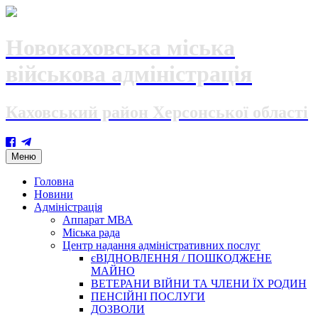
Новокаховська міська
військова адміністрація
Каховський район Херсонської області
Skip
Меню
to
content
Головна
Новини
Адміністрація
Аппарат МВА
Міська рада
Центр надання адміністративних послуг
єВІДНОВЛЕННЯ / ПОШКОДЖЕНЕ
МАЙНО
ВЕТЕРАНИ ВІЙНИ ТА ЧЛЕНИ ЇХ РОДИН
ПЕНСІЙНІ ПОСЛУГИ
ДОЗВОЛИ