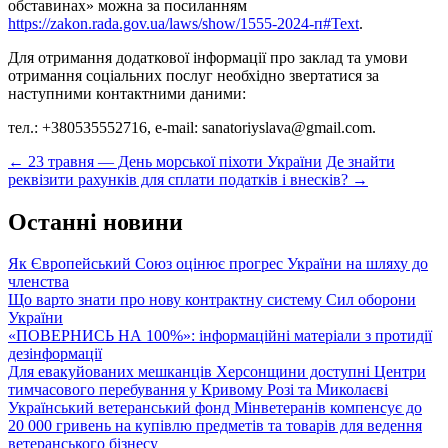
обставинах» можна за посиланням
https://zakon.rada.gov.ua/laws/show/1555-2024-п#Text
.
Для отримання додаткової інформації про заклад та умови
отримання соціальних послуг необхідно звертатися за
наступними контактними даними:
тел.: +380535552716, е-mail: sanatoriyslava@gmail.com.
Post
←
23 травня — День морської піхоти України
Де знайти
реквізити рахунків для сплати податків і внесків?
→
navigation
Останні новини
Як Європейський Союз оцінює прогрес України на шляху до
членства
Що варто знати про нову контрактну систему Сил оборони
України
«ПОВЕРНИСЬ НА 100%»: інформаційні матеріали з протидії
дезінформації
Для евакуйованих мешканців Херсонщини доступні Центри
тимчасового перебування у Кривому Розі та Миколаєві
Український ветеранський фонд Мінветеранів компенсує до
20 000 гривень на купівлю предметів та товарів для ведення
ветеранського бізнесу