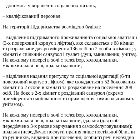
– допомога у вирішенні соціальних питань;
– кваліфікований персонал.
На території Підприємства розміщено будівлі:
– відділення підтриманого проживання та соціальної адаптації
(3-х поверховий корпус з ліфтом), яке складається з 68 кімнат
та розраховане для розміщення 136 осіб по 2 особи в кімнаті; у
кімнаті є спільний санвузол і туалет (душ, вмивальник, унітаз).
На кожному поверсі в холі є телевізор, холодильники,
мікрохвильові печі, пральні машини;
– відділення надання притулку та соціальної адаптації (6-ти
поверховий корпус з ліфтом), яке складається з 52 боксованих
кімнат по 2 особи в кімнаті та розраховане на поселення 208
осіб. На бокс з 2-х кімнат є роздільний санвузол (окремо
приміщення з напівванною та приміщення з вмивальником та
унітазом).
На кожному поверсі в холі є телевізор, холодильники,
мікрохвильові печі; пральні машини; їдальня (для осіб
передбачено 3-х разове харчування з самообслуговуванням);
пральня (передбачає послуги прання лише постільної білизни
та рушників, виданих при поселенні; особисті речі необхідно