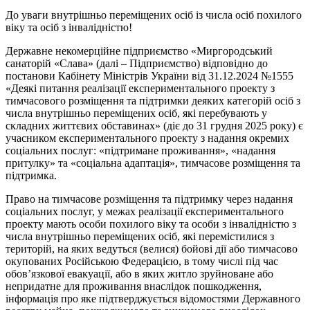
До уваги внутрішньо переміщених осіб із числа осіб похилого
віку та осіб з інвалідністю!
Державне некомерційне підприємство «Миргородський
санаторій «Слава» (далі – Підприємство) відповідно до
постанови Кабінету Міністрів України від 31.12.2024 №1555
«Деякі питання реалізації експериментального проекту з
тимчасового розміщення та підтримки деяких категорій осіб з
числа внутрішньо переміщених осіб, які перебувають у
складних життєвих обставинах» (діє до 31 грудня 2025 року) є
учасником експериментального проекту з надання окремих
соціальних послуг: «підтримане проживання», «надання
притулку» та «соціальна адаптація», тимчасове розміщення та
підтримка.
Право на тимчасове розміщення та підтримку через надання
соціальних послуг, у межах реалізації експериментального
проекту мають особи похилого віку та особи з інвалідністю з
числа внутрішньо переміщених осіб, які перемістилися з
територій, на яких ведуться (велися) бойові дії або тимчасово
окупованих Російською Федерацією, в тому числі під час
обов’язкової евакуації, або в яких житло зруйноване або
непридатне для проживання внаслідок пошкодження,
інформація про яке підтверджується відомостями Державного