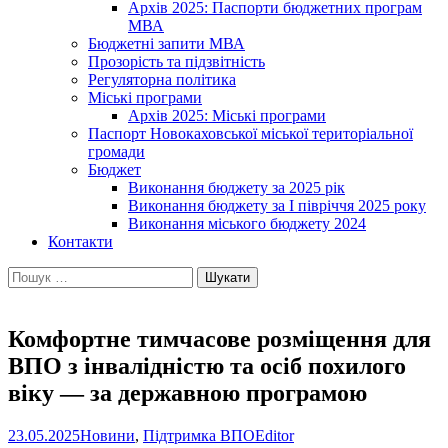
Архів 2025: Паспорти бюджетних програм
МВА
Бюджетні запити МВА
Прозорість та підзвітність
Регуляторна політика
Міські програми
Архів 2025: Міські програми
Паспорт Новокаховської міської територіальної
громади
Бюджет
Виконання бюджету за 2025 рік
Виконання бюджету за І півріччя 2025 року
Виконання міського бюджету 2024
Контакти
Пошук:
Комфортне тимчасове розміщення для
ВПО з інвалідністю та осіб похилого
віку — за державною програмою
23.05.2025
Новини
,
Підтримка ВПО
Editor