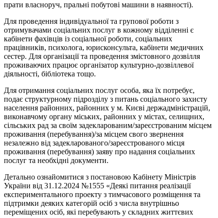
прати власноруч, пральні побутові машини в наявності).
Для проведення індивідуальної та групової роботи з
отримувачами соціальних послуг в кожному відділенні є
кабінети фахівців із соціальної роботи, соціальних
працівників, психолога, юрисконсульта, кабінети медичних
сестер. Для організації та проведення змістовного дозвілля
проживаючих працює організатор культурно-дозвіллевої
діяльності, бібліотека тощо.
Для отримання соціальних послуг особа, яка їх потребує,
подає структурному підрозділу з питань соціального захисту
населення районних, районних у м. Києві держадміністрацій,
виконавчому органу міських, районних у містах, селищних,
сільських рад за своїм задекларованим/зареєстрованим місцем
проживання (перебування)/за місцем свого звернення
незалежно від задекларованого/зареєстрованого місця
проживання (перебування) заяву про надання соціальних
послуг та необхідні документи.
Детально ознайомитися з постановою Кабінету Міністрів
України від 31.12.2024 №1555 «Деякі питання реалізації
експериментального проекту з тимчасового розміщення та
підтримки деяких категорій осіб з числа внутрішньо
переміщених осіб, які перебувають у складних життєвих