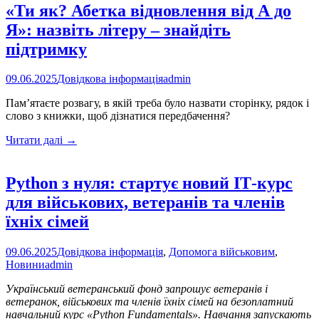
«Ти як? Абетка відновлення від А до
Я»: назвіть літеру – знайдіть
підтримку
09.06.2025
Довідкова інформація
admin
Пам’ятаєте розвагу, в якій треба було назвати сторінку, рядок і
слово з книжки, щоб дізнатися передбачення?
«Ти
Читати далі
→
як?
Абетка
відновлення
Python з нуля: стартує новий ІТ-курс
від
для військових, ветеранів та членів
А
до
їхніх сімей
Я»:
назвіть
09.06.2025
Довідкова інформація
,
Допомога військовим
,
літеру
Новини
admin
–
знайдіть
Український ветеранський фонд запрошує ветеранів і
підтримку
ветеранок, військових та членів їхніх сімей на безоплатний
навчальний курс «Python Fundamentals». Навчання запускають