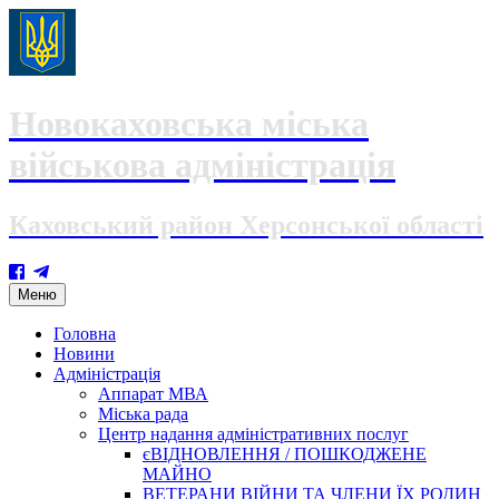
Новокаховська міська
військова адміністрація
Каховський район Херсонської області
Skip
Меню
to
content
Головна
Новини
Адміністрація
Аппарат МВА
Міська рада
Центр надання адміністративних послуг
єВІДНОВЛЕННЯ / ПОШКОДЖЕНЕ
МАЙНО
ВЕТЕРАНИ ВІЙНИ ТА ЧЛЕНИ ЇХ РОДИН