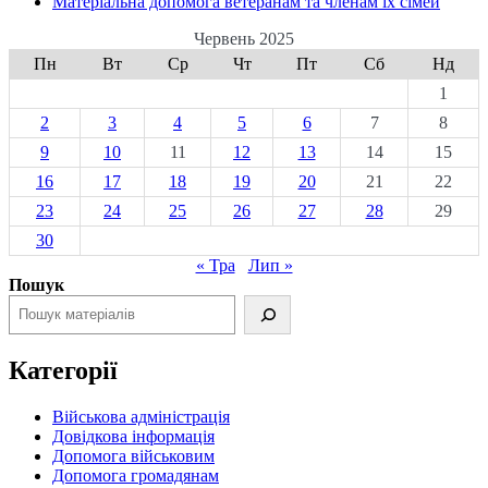
Матеріальна допомога ветеранам та членам їх сімей
Червень 2025
Пн
Вт
Ср
Чт
Пт
Сб
Нд
1
2
3
4
5
6
7
8
9
10
11
12
13
14
15
16
17
18
19
20
21
22
23
24
25
26
27
28
29
30
« Тра
Лип »
Пошук
Категорії
Військова адміністрація
Довідкова інформація
Допомога військовим
Допомога громадянам