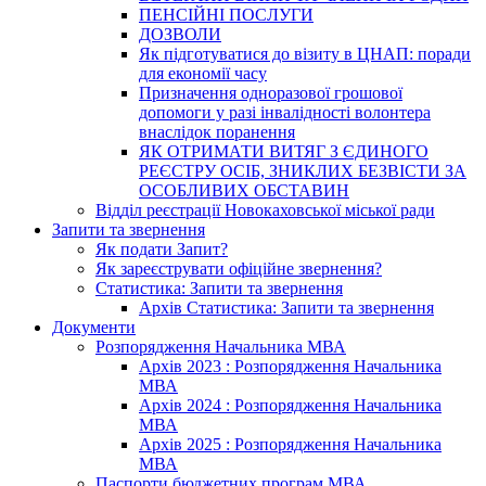
ПЕНСІЙНІ ПОСЛУГИ
ДОЗВОЛИ
Як підготуватися до візиту в ЦНАП: поради
для економії часу
Призначення одноразової грошової
допомоги у разі інвалідності волонтера
внаслідок поранення
ЯК ОТРИМАТИ ВИТЯГ З ЄДИНОГО
РЕЄСТРУ ОСІБ, ЗНИКЛИХ БЕЗВІСТИ ЗА
ОСОБЛИВИХ ОБСТАВИН
Відділ реєстрації Новокаховської міської ради
Запити та звернення
Як подати Запит?
Як зареєструвати офіційне звернення?
Статистика: Запити та звернення
Архів Статистика: Запити та звернення
Документи
Розпорядження Начальника МВА
Архів 2023 : Розпорядження Начальника
МВА
Архів 2024 : Розпорядження Начальника
МВА
Архів 2025 : Розпорядження Начальника
МВА
Паспорти бюджетних програм МВА