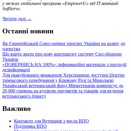
у межах глобальної програми «EmpowerU» від ІТ-компанії
SoftServe.
Python
Читати далі
→
з
нуля:
Останні новини
стартує
новий
Як Європейський Союз оцінює прогрес України на шляху до
ІТ-
членства
курс
Що варто знати про нову контрактну систему Сил оборони
для
України
військових,
«ПОВЕРНИСЬ НА 100%»: інформаційні матеріали з протидії
ветеранів
дезінформації
та
Для евакуйованих мешканців Херсонщини доступні Центри
членів
тимчасового перебування у Кривому Розі та Миколаєві
їхніх
Український ветеранський фонд Мінветеранів компенсує до
сімей
20 000 гривень на купівлю предметів та товарів для ведення
ветеранського бізнесу
Важливо
Контакти для Ветеранів з числа ВПО
Підтримка ВПО