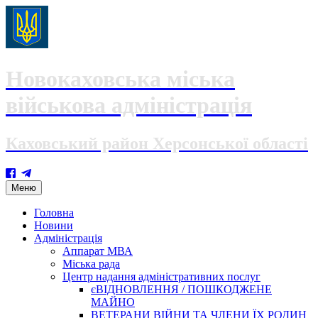
Новокаховська міська
військова адміністрація
Каховський район Херсонської області
Skip
Меню
to
content
Головна
Новини
Адміністрація
Аппарат МВА
Міська рада
Центр надання адміністративних послуг
єВІДНОВЛЕННЯ / ПОШКОДЖЕНЕ
МАЙНО
ВЕТЕРАНИ ВІЙНИ ТА ЧЛЕНИ ЇХ РОДИН