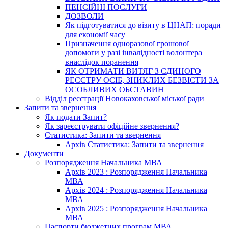
ПЕНСІЙНІ ПОСЛУГИ
ДОЗВОЛИ
Як підготуватися до візиту в ЦНАП: поради
для економії часу
Призначення одноразової грошової
допомоги у разі інвалідності волонтера
внаслідок поранення
ЯК ОТРИМАТИ ВИТЯГ З ЄДИНОГО
РЕЄСТРУ ОСІБ, ЗНИКЛИХ БЕЗВІСТИ ЗА
ОСОБЛИВИХ ОБСТАВИН
Відділ реєстрації Новокаховської міської ради
Запити та звернення
Як подати Запит?
Як зареєструвати офіційне звернення?
Статистика: Запити та звернення
Архів Статистика: Запити та звернення
Документи
Розпорядження Начальника МВА
Архів 2023 : Розпорядження Начальника
МВА
Архів 2024 : Розпорядження Начальника
МВА
Архів 2025 : Розпорядження Начальника
МВА
Паспорти бюджетних програм МВА