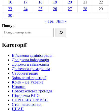
16
17
18
19
20
21
22
23
24
25
26
27
28
29
30
« Тра
Лип »
Пошук
Категорії
Військова адміністрація
Довідкова інформація
Допомога військовим
Допомога громадянам
Євроінтеграція
Звільненні території
Крим – це Україна
Новини
Новокаховська громада
Підтримка ВПО
СПРОТИВ ТРИВАЄ
Стоп насильство
ЦНАП