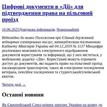
Сухопутних
військ
Цифрові документи в «Дії» для
ЗСУ
підтвердження права на пільговий
відкриваються
у
проїзд
4
містах
16.06.2025
Довідкова інформація
,
Новини
admin
України:
підтримка
Відповідно до вимог Положення про Єдиний державний
з
вебпортал електронних послуг, затвердженим постановою
першого
Кабінету Міністрів України від 04.12.2019 № 1137
Мінцифри
кроку
реалізовано можливість електронного відображення
документів користувачів та інформації, що у них міститься, у
мобільному додатку «Дія». Користувачі можуть отримати
доступ до документів, які надають право на пільговий проїзд
пасажирським транспортом, таких як електронне посвідчення
ветерана, пенсійне посвідчення та студентський/учнівський
квиток.
Цифрові
Читати далі
→
документи
в
Останні новини
«Дії»
для
Як Європейський Союз оцінює прогрес України на шляху до
підтвердження