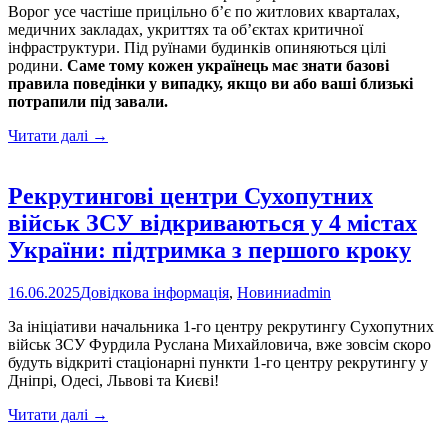
соціальної
Ворог усе частіше прицільно б’є по житлових кварталах,
допомоги
медичних закладах, укриттях та об’єктах критичної
інфраструктури. Під руїнами будинків опиняються цілі
родини.
Саме тому кожен українець має знати базові
правила поведінки у випадку, якщо ви або ваші близькі
потрапили під завали.
Як
Читати далі
→
вибратися
з-
під
Рекрутингові центри Сухопутних
завалів:
військ ЗСУ відкриваються у 4 містах
поради,
які
України: підтримка з першого кроку
рятують
життя
16.06.2025
Довідкова інформація
,
Новини
admin
За ініціативи начальника 1-го центру рекрутингу Сухопутних
військ ЗСУ Фурдила Руслана Михайловича, вже зовсім скоро
будуть відкриті стаціонарні пункти 1-го центру рекрутингу у
Дніпрі, Одесі, Львові та Києві!
Рекрутингові
Читати далі
→
центри