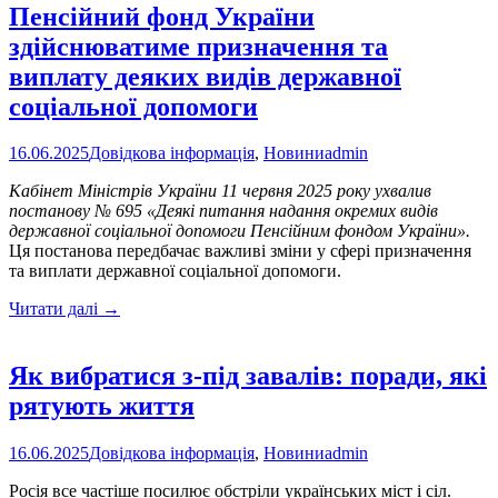
Пенсійний фонд України
здійснюватиме призначення та
виплату деяких видів державної
соціальної допомоги
16.06.2025
Довідкова інформація
,
Новини
admin
Кабінет Міністрів України 11 червня 2025 року ухвалив
постанову № 695 «Деякі питання надання окремих видів
державної соціальної допомоги Пенсійним фондом України».
Ця постанова передбачає важливі зміни у сфері призначення
та виплати державної соціальної допомоги.
Пенсійний
Читати далі
→
фонд
України
здійснюватиме
Як вибратися з-під завалів: поради, які
призначення
рятують життя
та
виплату
деяких
16.06.2025
Довідкова інформація
,
Новини
admin
видів
державної
Росія все частіше посилює обстріли українських міст і сіл.