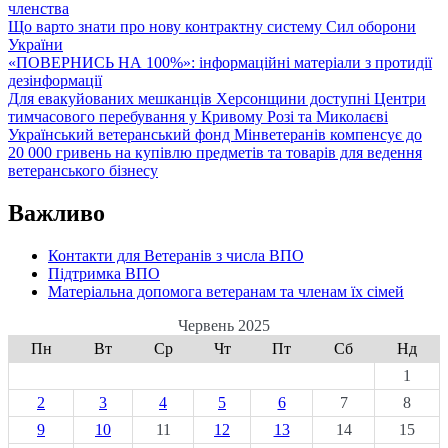
членства
права
Що варто знати про нову контрактну систему Сил оборони
на
України
пільговий
«ПОВЕРНИСЬ НА 100%»: інформаційні матеріали з протидії
проїзд
дезінформації
Для евакуйованих мешканців Херсонщини доступні Центри
тимчасового перебування у Кривому Розі та Миколаєві
Український ветеранський фонд Мінветеранів компенсує до
20 000 гривень на купівлю предметів та товарів для ведення
ветеранського бізнесу
Важливо
Контакти для Ветеранів з числа ВПО
Підтримка ВПО
Матеріальна допомога ветеранам та членам їх сімей
Червень 2025
Пн
Вт
Ср
Чт
Пт
Сб
Нд
1
2
3
4
5
6
7
8
9
10
11
12
13
14
15