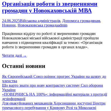
Організація роботи із зверненнями
громадян у Новокаховській МВА
24.06.2025
Військова адміністрація
,
Допомога громадянам
,
Новини
,
Новокаховська громада
admin
Працівники відділу по роботі зі зверненнями громадян
Новокаховської міської військової адміністрації пройшли
навчання з підвищення кваліфікації за темою: «Організація
роботи із зверненнями громадян в органах влади».
Організація
Читати далі
→
роботи
із
Останні новини
зверненнями
громадян
Як Європейський Союз оцінює прогрес України на шляху до
у
членства
Новокаховській
Що варто знати про нову контрактну систему Сил оборони
МВА
України
«ПОВЕРНИСЬ НА 100%»: інформаційні матеріали з протидії
дезінформації
Для евакуйованих мешканців Херсонщини доступні Центри
тимчасового перебування у Кривому Розі та Миколаєві