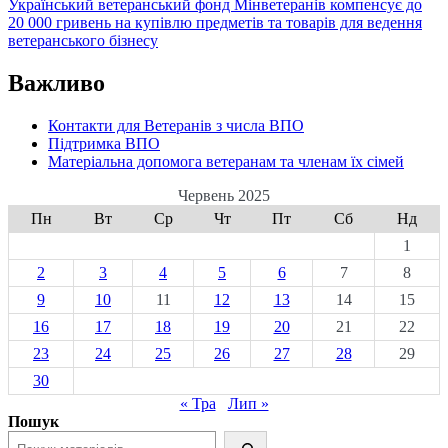
Український ветеранський фонд Мінветеранів компенсує до
20 000 гривень на купівлю предметів та товарів для ведення
ветеранського бізнесу
Важливо
Контакти для Ветеранів з числа ВПО
Підтримка ВПО
Матеріальна допомога ветеранам та членам їх сімей
Червень 2025
Пн
Вт
Ср
Чт
Пт
Сб
Нд
1
2
3
4
5
6
7
8
9
10
11
12
13
14
15
16
17
18
19
20
21
22
23
24
25
26
27
28
29
30
« Тра
Лип »
Пошук