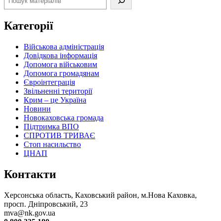
Категорії
Військова адміністрація
Довідкова інформація
Допомога військовим
Допомога громадянам
Євроінтеграція
Звільненні території
Крим – це Україна
Новини
Новокаховська громада
Підтримка ВПО
СПРОТИВ ТРИВАЄ
Стоп насильство
ЦНАП
Контакти
Херсонська область, Каховський район, м.Нова Каховка,
просп. Дніпровський, 23
mva@nk.gov.ua