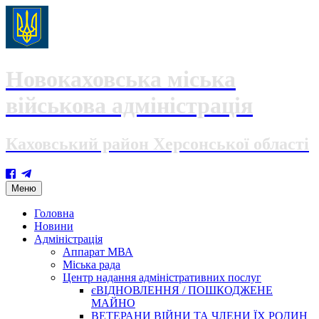
Новокаховська міська
військова адміністрація
Каховський район Херсонської області
Skip
Меню
to
content
Головна
Новини
Адміністрація
Аппарат МВА
Міська рада
Центр надання адміністративних послуг
єВІДНОВЛЕННЯ / ПОШКОДЖЕНЕ
МАЙНО
ВЕТЕРАНИ ВІЙНИ ТА ЧЛЕНИ ЇХ РОДИН