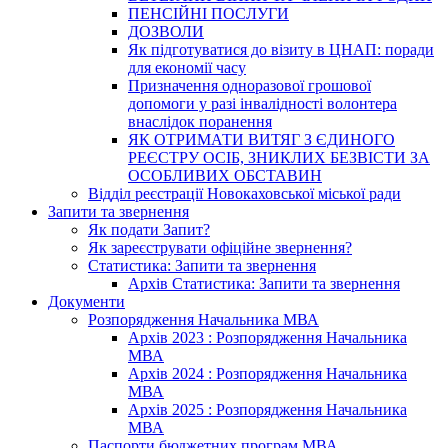
ПЕНСІЙНІ ПОСЛУГИ
ДОЗВОЛИ
Як підготуватися до візиту в ЦНАП: поради
для економії часу
Призначення одноразової грошової
допомоги у разі інвалідності волонтера
внаслідок поранення
ЯК ОТРИМАТИ ВИТЯГ З ЄДИНОГО
РЕЄСТРУ ОСІБ, ЗНИКЛИХ БЕЗВІСТИ ЗА
ОСОБЛИВИХ ОБСТАВИН
Відділ реєстрації Новокаховської міської ради
Запити та звернення
Як подати Запит?
Як зареєструвати офіційне звернення?
Статистика: Запити та звернення
Архів Статистика: Запити та звернення
Документи
Розпорядження Начальника МВА
Архів 2023 : Розпорядження Начальника
МВА
Архів 2024 : Розпорядження Начальника
МВА
Архів 2025 : Розпорядження Начальника
МВА
Паспорти бюджетних програм МВА