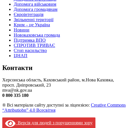
Допомога військовим
Допомога громадянам
Євроінтеграція
Звільненні території
Крим – це Україна
Новини
Новокаховська громада
Підтримка ВПО
СПРОТИВ ТРИВАЄ
Стоп насильство
ЦНАП
Контакти
Херсонська область, Каховський район, м.Нова Каховка,
просп. Дніпровський, 23
mva@nk.gov.ua
0 800 335 180
® Всі матеріали сайту доступні за ліцензією:
Creative Commons
“Attributiobn” 4.0 Всесвітня
Версія для людей з порушеннями зору