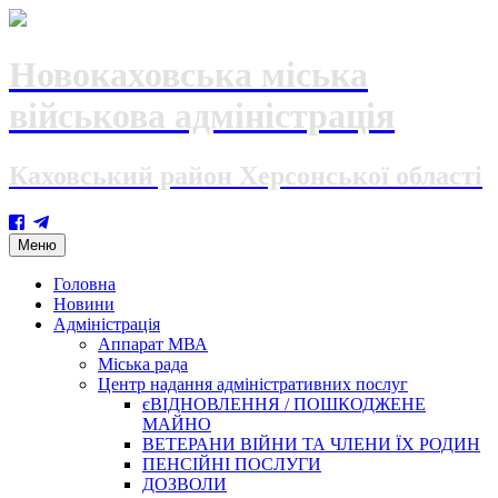
Новокаховська міська
військова адміністрація
Каховський район Херсонської області
Skip
Меню
to
content
Головна
Новини
Адміністрація
Аппарат МВА
Міська рада
Центр надання адміністративних послуг
єВІДНОВЛЕННЯ / ПОШКОДЖЕНЕ
МАЙНО
ВЕТЕРАНИ ВІЙНИ ТА ЧЛЕНИ ЇХ РОДИН
ПЕНСІЙНІ ПОСЛУГИ
ДОЗВОЛИ