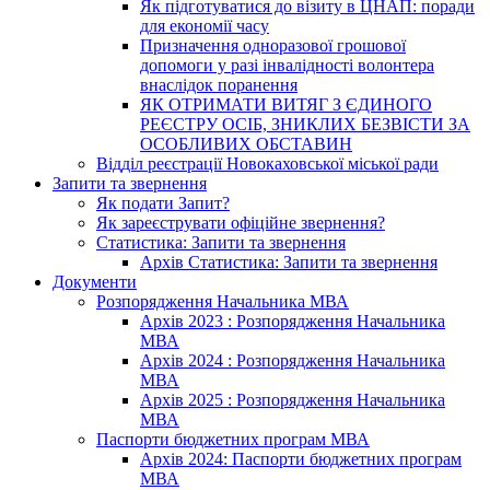
Як підготуватися до візиту в ЦНАП: поради
для економії часу
Призначення одноразової грошової
допомоги у разі інвалідності волонтера
внаслідок поранення
ЯК ОТРИМАТИ ВИТЯГ З ЄДИНОГО
РЕЄСТРУ ОСІБ, ЗНИКЛИХ БЕЗВІСТИ ЗА
ОСОБЛИВИХ ОБСТАВИН
Відділ реєстрації Новокаховської міської ради
Запити та звернення
Як подати Запит?
Як зареєструвати офіційне звернення?
Статистика: Запити та звернення
Архів Статистика: Запити та звернення
Документи
Розпорядження Начальника МВА
Архів 2023 : Розпорядження Начальника
МВА
Архів 2024 : Розпорядження Начальника
МВА
Архів 2025 : Розпорядження Начальника
МВА
Паспорти бюджетних програм МВА
Архів 2024: Паспорти бюджетних програм
МВА