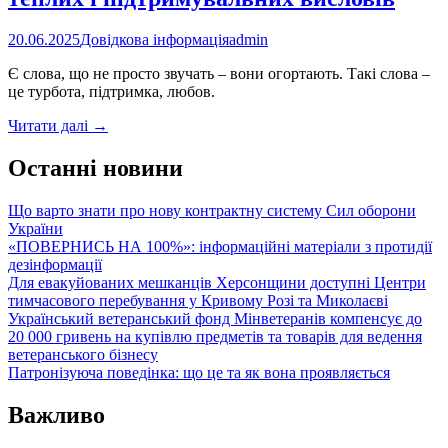
20.06.2025
Довідкова інформація
admin
Є слова, що не просто звучать – вони огортають. Такі слова –
це турбота, підтримка, любов.
Слова,
Читати далі
→
якими
можна
Останні новини
обійняти:
добірка
Що варто знати про нову контрактну систему Сил оборони
теплих
України
і
«ПОВЕРНИСЬ НА 100%»: інформаційні матеріали з протидії
підтримувальних
дезінформації
висловів
Для евакуйованих мешканців Херсонщини доступні Центри
тимчасового перебування у Кривому Розі та Миколаєві
Український ветеранський фонд Мінветеранів компенсує до
20 000 гривень на купівлю предметів та товарів для ведення
ветеранського бізнесу
Патронізуюча поведінка: що це та як вона проявляється
Важливо