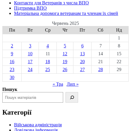
Контакти для Ветеранів з числа ВПО
Підтримка ВПО
Матеріальна допомога ветеранам та членам їх сімей
Червень 2025
Пн
Вт
Ср
Чт
Пт
Сб
Нд
1
2
3
4
5
6
7
8
9
10
11
12
13
14
15
16
17
18
19
20
21
22
23
24
25
26
27
28
29
30
« Тра
Лип »
Пошук
Категорії
Військова адміністрація
Довідкова інформація