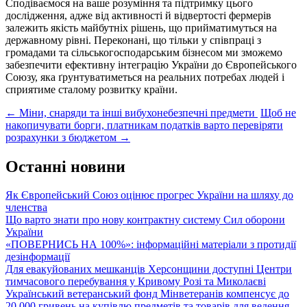
Сподіваємося на ваше розуміння та підтримку цього
дослідження, адже від активності й відвертості фермерів
залежить якість майбутніх рішень, що прийматимуться на
державному рівні. Переконані, що тільки у співпраці з
громадами та сільськогосподарським бізнесом ми зможемо
забезпечити ефективну інтеграцію України до Європейського
Союзу, яка ґрунтуватиметься на реальних потребах людей і
сприятиме сталому розвитку країни.
Post
←
Міни, снаряди та інші вибухонебезпечні предмети
Щоб не
накопичувати борги, платникам податків варто перевіряти
navigation
розрахунки з бюджетом
→
Останні новини
Як Європейський Союз оцінює прогрес України на шляху до
членства
Що варто знати про нову контрактну систему Сил оборони
України
«ПОВЕРНИСЬ НА 100%»: інформаційні матеріали з протидії
дезінформації
Для евакуйованих мешканців Херсонщини доступні Центри
тимчасового перебування у Кривому Розі та Миколаєві
Український ветеранський фонд Мінветеранів компенсує до
20 000 гривень на купівлю предметів та товарів для ведення