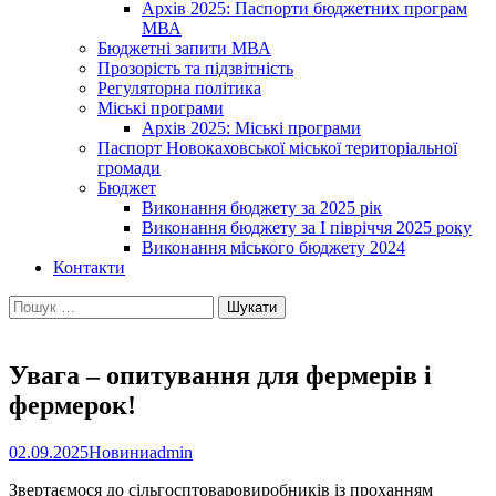
Архів 2025: Паспорти бюджетних програм
МВА
Бюджетні запити МВА
Прозорість та підзвітність
Регуляторна політика
Міські програми
Архів 2025: Міські програми
Паспорт Новокаховської міської територіальної
громади
Бюджет
Виконання бюджету за 2025 рік
Виконання бюджету за І півріччя 2025 року
Виконання міського бюджету 2024
Контакти
Пошук:
Увага – опитування для фермерів і
фермерок!
02.09.2025
Новини
admin
Звертаємося до сільгосптоваровиробників із проханням