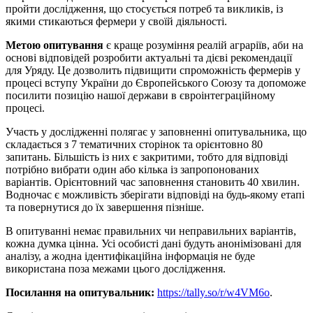
пройти дослідження, що стосується потреб та викликів, із
якими стикаються фермери у своїй діяльності.
Метою опитування
є краще розуміння реалій аграріїв, аби на
основі відповідей розробити актуальні та дієві рекомендації
для Уряду. Це дозволить підвищити спроможність фермерів у
процесі вступу України до Європейського Союзу та допоможе
посилити позицію нашої держави в євроінтеграційному
процесі.
Участь у дослідженні полягає у заповненні опитувальника, що
складається з 7 тематичних сторінок та орієнтовно 80
запитань. Більшість із них є закритими, тобто для відповіді
потрібно вибрати один або кілька із запропонованих
варіантів. Орієнтовний час заповнення становить 40 хвилин.
Водночас є можливість зберігати відповіді на будь-якому етапі
та повернутися до їх завершення пізніше.
В опитуванні немає правильних чи неправильних варіантів,
кожна думка цінна. Усі особисті дані будуть анонімізовані для
аналізу, а жодна ідентифікаційна інформація не буде
використана поза межами цього дослідження.
Посилання на опитувальник:
https://tally.so/r/w4VM6o
.