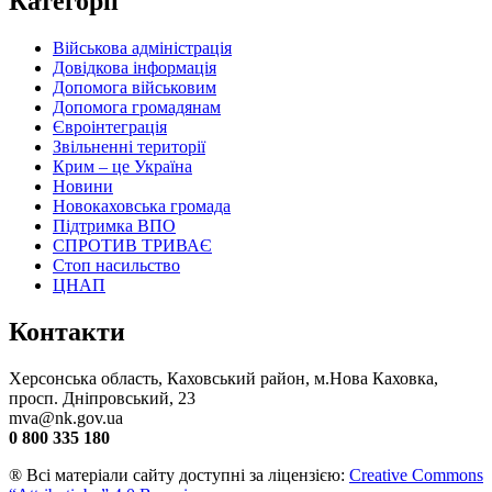
Категорії
Військова адміністрація
Довідкова інформація
Допомога військовим
Допомога громадянам
Євроінтеграція
Звільненні території
Крим – це Україна
Новини
Новокаховська громада
Підтримка ВПО
СПРОТИВ ТРИВАЄ
Стоп насильство
ЦНАП
Контакти
Херсонська область, Каховський район, м.Нова Каховка,
просп. Дніпровський, 23
mva@nk.gov.ua
0 800 335 180
® Всі матеріали сайту доступні за ліцензією:
Creative Commons