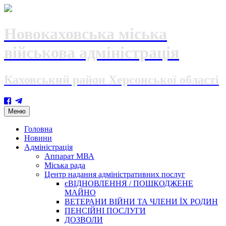
Новокаховська міська
військова адміністрація
Каховський район Херсонської області
Skip
Меню
to
content
Головна
Новини
Адміністрація
Аппарат МВА
Міська рада
Центр надання адміністративних послуг
єВІДНОВЛЕННЯ / ПОШКОДЖЕНЕ
МАЙНО
ВЕТЕРАНИ ВІЙНИ ТА ЧЛЕНИ ЇХ РОДИН
ПЕНСІЙНІ ПОСЛУГИ
ДОЗВОЛИ