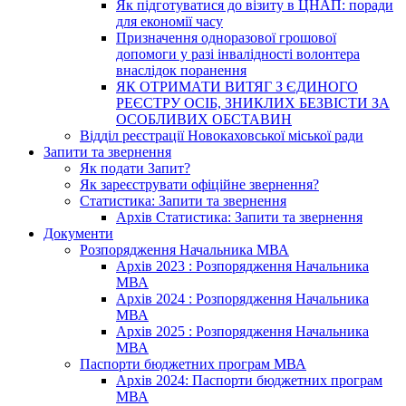
Як підготуватися до візиту в ЦНАП: поради
для економії часу
Призначення одноразової грошової
допомоги у разі інвалідності волонтера
внаслідок поранення
ЯК ОТРИМАТИ ВИТЯГ З ЄДИНОГО
РЕЄСТРУ ОСІБ, ЗНИКЛИХ БЕЗВІСТИ ЗА
ОСОБЛИВИХ ОБСТАВИН
Відділ реєстрації Новокаховської міської ради
Запити та звернення
Як подати Запит?
Як зареєструвати офіційне звернення?
Статистика: Запити та звернення
Архів Статистика: Запити та звернення
Документи
Розпорядження Начальника МВА
Архів 2023 : Розпорядження Начальника
МВА
Архів 2024 : Розпорядження Начальника
МВА
Архів 2025 : Розпорядження Начальника
МВА
Паспорти бюджетних програм МВА
Архів 2024: Паспорти бюджетних програм
МВА