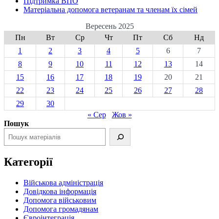
Підтримка ВПО
Матеріальна допомога ветеранам та членам їх сімей
Вересень 2025
Пн
Вт
Ср
Чт
Пт
Сб
Нд
1
2
3
4
5
6
7
8
9
10
11
12
13
14
15
16
17
18
19
20
21
22
23
24
25
26
27
28
29
30
« Сер
Жов »
Пошук
Категорії
Військова адміністрація
Довідкова інформація
Допомога військовим
Допомога громадянам
Євроінтеграція