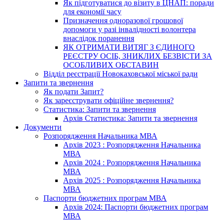
Як підготуватися до візиту в ЦНАП: поради
для економії часу
Призначення одноразової грошової
допомоги у разі інвалідності волонтера
внаслідок поранення
ЯК ОТРИМАТИ ВИТЯГ З ЄДИНОГО
РЕЄСТРУ ОСІБ, ЗНИКЛИХ БЕЗВІСТИ ЗА
ОСОБЛИВИХ ОБСТАВИН
Відділ реєстрації Новокаховської міської ради
Запити та звернення
Як подати Запит?
Як зареєструвати офіційне звернення?
Статистика: Запити та звернення
Архів Статистика: Запити та звернення
Документи
Розпорядження Начальника МВА
Архів 2023 : Розпорядження Начальника
МВА
Архів 2024 : Розпорядження Начальника
МВА
Архів 2025 : Розпорядження Начальника
МВА
Паспорти бюджетних програм МВА
Архів 2024: Паспорти бюджетних програм
МВА