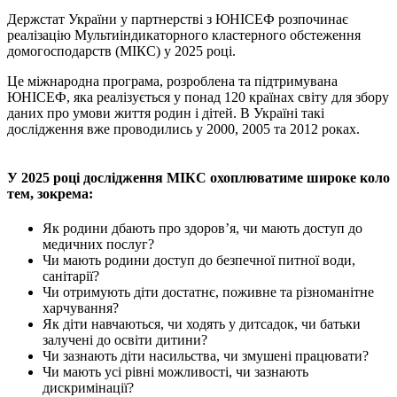
Держстат України у партнерстві з ЮНІСЕФ розпочинає
реалізацію Мультиіндикаторного кластерного обстеження
домогосподарств (МІКС) у 2025 році.
Це міжнародна програма, розроблена та підтримувана
ЮНІСЕФ, яка реалізується у понад 120 країнах світу для збору
даних про умови життя родин і дітей. В Україні такі
дослідження вже проводились у 2000, 2005 та 2012 роках.
У 2025 році дослідження МІКС охоплюватиме широке коло
тем, зокрема:
Як родини дбають про здоров’я, чи мають доступ до
медичних послуг?
Чи мають родини доступ до безпечної питної води,
санітарії?
Чи отримують діти достатнє, поживне та різноманітне
харчування?
Як діти навчаються, чи ходять у дитсадок, чи батьки
залучені до освіти дитини?
Чи зазнають діти насильства, чи змушені працювати?
Чи мають усі рівні можливості, чи зазнають
дискримінації?