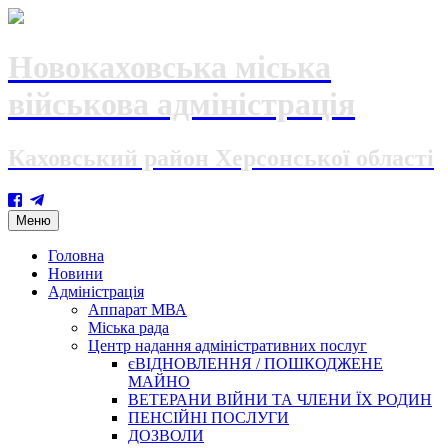
Новокаховська міська
військова адміністрація
Каховський район Херсонської області
Skip
Меню
to
content
Головна
Новини
Адміністрація
Аппарат МВА
Міська рада
Центр надання адміністративних послуг
єВІДНОВЛЕННЯ / ПОШКОДЖЕНЕ
МАЙНО
ВЕТЕРАНИ ВІЙНИ ТА ЧЛЕНИ ЇХ РОДИН
ПЕНСІЙНІ ПОСЛУГИ
ДОЗВОЛИ