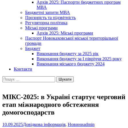
Архів 2025: Паспорти бюджетних програм
МВА
Бюджетні запити МВА
Прозорість та підзвітність
Регуляторна політика
Міські програми
Архів 2025: Міські програми
Паспорт Новокаховської міської територіальної
громади
Бюджет
Виконання бюджету за 2025 рік
Виконання бюджету за І півріччя 2025 року
Виконання міського бюджету 2024
Контакти
Пошук:
МІКС-2025: в Україні стартує черговий
етап міжнародного обстеження
домогосподарств
10.09.2025
Довідкова інформація
,
Новини
admin