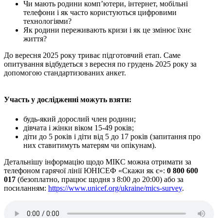
Чи мають родини комп’ютери, інтернет, мобільні
телефони і як часто користуються цифровими
технологіями?
Як родини переживають кризи і як це змінює їхнє
життя?
До вересня 2025 року триває підготовчий етап. Саме
опитування відбудеться з вересня по грудень 2025 року за
допомогою стандартизованих анкет.
Участь у дослідженні можуть взяти:
будь-який дорослий член родини;
дівчата і жінки віком 15-49 років;
діти до 5 років і діти від 5 до 17 років (запитання про
них ставитимуть матерям чи опікунам).
Детальнішу інформацію щодо МІКС можна отримати за
телефоном гарячої лінії ЮНІСЕФ «Скажи як є»:
0 800 600
017
(безоплатно, працює щодня з 8:00 до 20:00) або за
посиланням:
https://www.unicef.org/ukraine/mics-survey
.