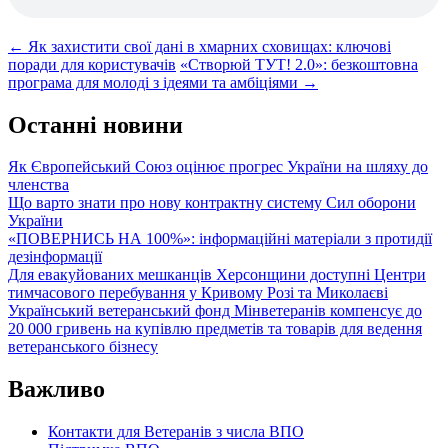
Post
←
Як захистити свої дані в хмарних сховищах: ключові
поради для користувачів
«Створюй ТУТ! 2.0»: безкоштовна
navigation
програма для молоді з ідеями та амбіціями
→
Останні новини
Як Європейський Союз оцінює прогрес України на шляху до
членства
Що варто знати про нову контрактну систему Сил оборони
України
«ПОВЕРНИСЬ НА 100%»: інформаційні матеріали з протидії
дезінформації
Для евакуйованих мешканців Херсонщини доступні Центри
тимчасового перебування у Кривому Розі та Миколаєві
Український ветеранський фонд Мінветеранів компенсує до
20 000 гривень на купівлю предметів та товарів для ведення
ветеранського бізнесу
Важливо
Контакти для Ветеранів з числа ВПО