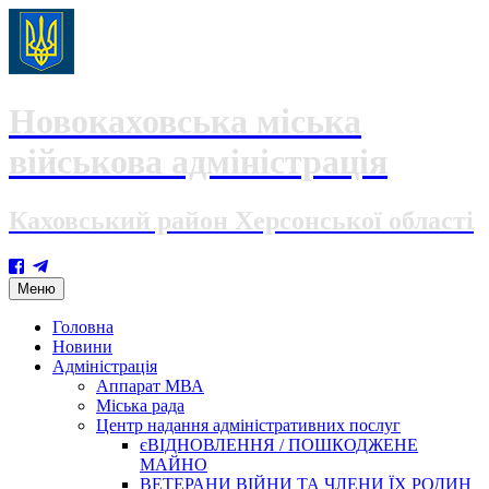
Новокаховська міська
військова адміністрація
Каховський район Херсонської області
Skip
Меню
to
content
Головна
Новини
Адміністрація
Аппарат МВА
Міська рада
Центр надання адміністративних послуг
єВІДНОВЛЕННЯ / ПОШКОДЖЕНЕ
МАЙНО
ВЕТЕРАНИ ВІЙНИ ТА ЧЛЕНИ ЇХ РОДИН