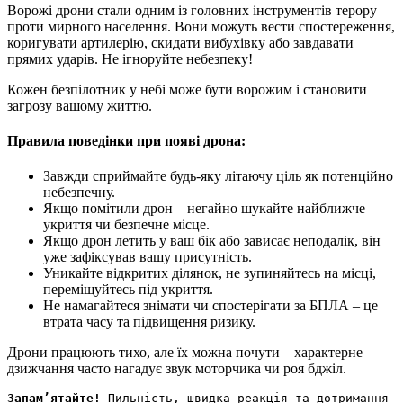
Ворожі дрони стали одним із головних інструментів терору
проти мирного населення. Вони можуть вести спостереження,
коригувати артилерію, скидати вибухівку або завдавати
прямих ударів. Не ігноруйте небезпеку!
Кожен безпілотник у небі може бути ворожим і становити
загрозу вашому життю.
Правила поведінки при появі дрона:
Завжди сприймайте будь-яку літаючу ціль як потенційно
небезпечну.
Якщо помітили дрон – негайно шукайте найближче
укриття чи безпечне місце.
Якщо дрон летить у ваш бік або зависає неподалік, він
уже зафіксував вашу присутність.
Уникайте відкритих ділянок, не зупиняйтесь на місці,
переміщуйтесь під укриття.
Не намагайтеся знімати чи спостерігати за БПЛА – це
втрата часу та підвищення ризику.
Дрони працюють тихо, але їх можна почути – характерне
дзижчання часто нагадує звук моторчика чи роя бджіл.
Запам’ятайте!
 Пильність, швидка реакція та дотримання 