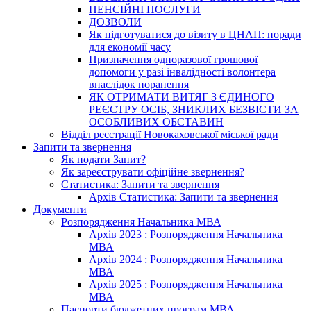
ПЕНСІЙНІ ПОСЛУГИ
ДОЗВОЛИ
Як підготуватися до візиту в ЦНАП: поради
для економії часу
Призначення одноразової грошової
допомоги у разі інвалідності волонтера
внаслідок поранення
ЯК ОТРИМАТИ ВИТЯГ З ЄДИНОГО
РЕЄСТРУ ОСІБ, ЗНИКЛИХ БЕЗВІСТИ ЗА
ОСОБЛИВИХ ОБСТАВИН
Відділ реєстрації Новокаховської міської ради
Запити та звернення
Як подати Запит?
Як зареєструвати офіційне звернення?
Статистика: Запити та звернення
Архів Статистика: Запити та звернення
Документи
Розпорядження Начальника МВА
Архів 2023 : Розпорядження Начальника
МВА
Архів 2024 : Розпорядження Начальника
МВА
Архів 2025 : Розпорядження Начальника
МВА
Паспорти бюджетних програм МВА