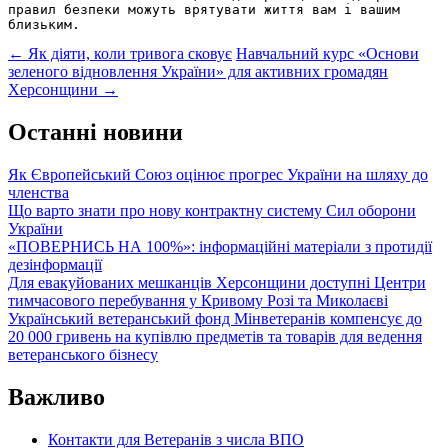
правил безпеки можуть врятувати життя вам і вашим 
близьким.
Post
←
Як діяти, коли тривога сковує
Навчальний курс «Основи
зеленого відновлення України» для активних громадян
navigation
Херсонщини
→
Останні новини
Як Європейський Союз оцінює прогрес України на шляху до
членства
Що варто знати про нову контрактну систему Сил оборони
України
«ПОВЕРНИСЬ НА 100%»: інформаційні матеріали з протидії
дезінформації
Для евакуйованих мешканців Херсонщини доступні Центри
тимчасового перебування у Кривому Розі та Миколаєві
Український ветеранський фонд Мінветеранів компенсує до
20 000 гривень на купівлю предметів та товарів для ведення
ветеранського бізнесу
Важливо
Контакти для Ветеранів з числа ВПО