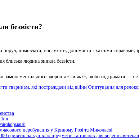
ли безвісти?
и поруч, помовчати, послухати, допомогти з хатніми справами, з
ия близька людина зникла безвісти.
ограмою ментального здоров’я «Ти як?», щоби підтримати – і не
гти тваринам, які постраждали від війни
Опитування для релок
енства
аїни
зінформації
часового перебування у Кривому Розі та Миколаєві
00 гривень на купівлю предметів та товарів для ведення ветеран