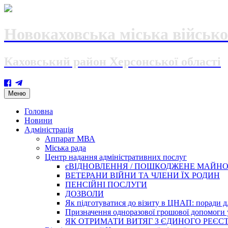
Новокаховська міська військо
Каховський район Херсонської області
Skip
Меню
to
content
Головна
Новини
Адміністрація
Аппарат МВА
Міська рада
Центр надання адміністративних послуг
єВІДНОВЛЕННЯ / ПОШКОДЖЕНЕ МАЙН
ВЕТЕРАНИ ВІЙНИ ТА ЧЛЕНИ ЇХ РОДИН
ПЕНСІЙНІ ПОСЛУГИ
ДОЗВОЛИ
Як підготуватися до візиту в ЦНАП: поради дл
Призначення одноразової грошової допомоги у
ЯК ОТРИМАТИ ВИТЯГ З ЄДИНОГО РЕЄСТ