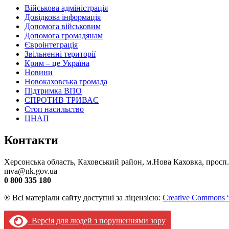
Військова адміністрація
Довідкова інформація
Допомога військовим
Допомога громадянам
Євроінтеграція
Звільненні території
Крим – це Україна
Новини
Новокаховська громада
Підтримка ВПО
СПРОТИВ ТРИВАЄ
Стоп насильство
ЦНАП
Контакти
Херсонська область, Каховський район, м.Нова Каховка, просп
mva@nk.gov.ua
0 800 335 180
® Всі матеріали сайту доступні за ліцензією:
Creative Commons “
Версія для людей з порушеннями зору