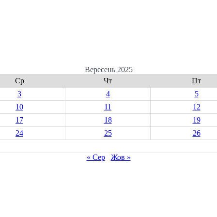
Вересень 2025
Ср
Чт
Пт
3
4
5
10
11
12
17
18
19
24
25
26
« Сер
Жов »