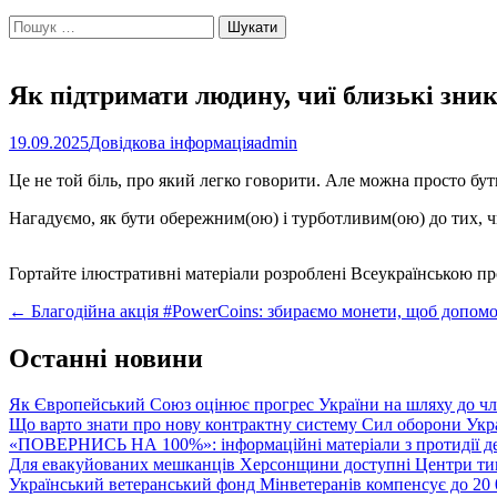
Пошук:
Як підтримати людину, чиї близькі зник
19.09.2025
Довідкова інформація
admin
Це не той біль, про який легко говорити. Але можна просто бут
Нагадуємо, як бути обережним(ою) і турботливим(ою) до тих, ч
Гортайте ілюстративні матеріали розроблені Всеукраїнською пр
Post
←
Благодійна акція #PowerCoins: збираємо монети, щоб допомо
navigation
Останні новини
Як Європейський Союз оцінює прогрес України на шляху до чл
Що варто знати про нову контрактну систему Сил оборони Укр
«ПОВЕРНИСЬ НА 100%»: інформаційні матеріали з протидії де
Для евакуйованих мешканців Херсонщини доступні Центри тим
Український ветеранський фонд Мінветеранів компенсує до 20 0