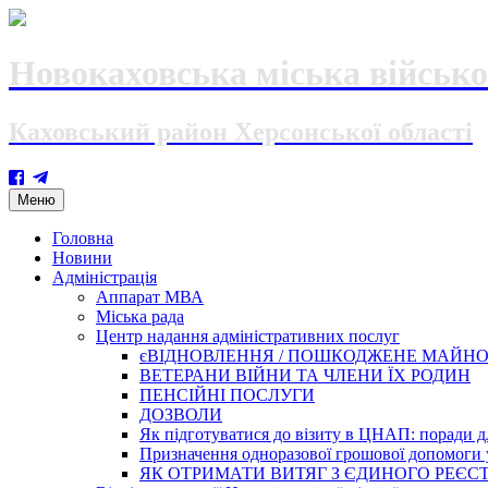
Новокаховська міська військо
Каховський район Херсонської області
Skip
Меню
to
content
Головна
Новини
Адміністрація
Аппарат МВА
Міська рада
Центр надання адміністративних послуг
єВІДНОВЛЕННЯ / ПОШКОДЖЕНЕ МАЙН
ВЕТЕРАНИ ВІЙНИ ТА ЧЛЕНИ ЇХ РОДИН
ПЕНСІЙНІ ПОСЛУГИ
ДОЗВОЛИ
Як підготуватися до візиту в ЦНАП: поради дл
Призначення одноразової грошової допомоги у
ЯК ОТРИМАТИ ВИТЯГ З ЄДИНОГО РЕЄСТ