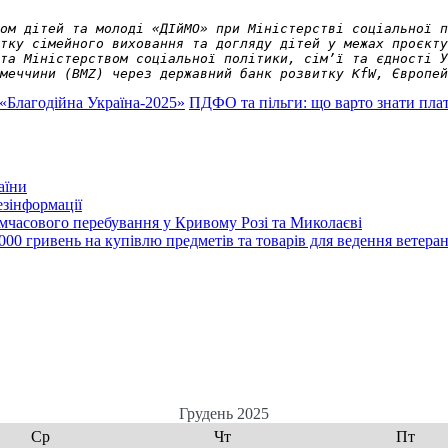
ом дітей та молоді «ДІйМО» при Міністерстві соціальної п
тку сімейного виховання та догляду дітей у межах проєкту
та Міністерством соціальної політики, сім’ї та єдності У
меччини (BMZ) через державний банк розвитку KfW, Європей
 «Благодійна Україна-2025»
ПДФО та пільги: що варто знати пл
аїни
зінформації
часового перебування у Кривому Розі та Миколаєві
00 гривень на купівлю предметів та товарів для ведення ветеран
Грудень 2025
Ср
Чт
Пт