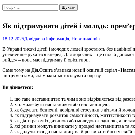
Пошук:
Як підтримувати дітей і молодь: прем’є
18.12.2025
Довідкова інформація
,
Новини
admin
В Україні тисячі дітей і молодих людей зростають без надійно
упевненіше рухатися вперед. Для дорослих – це спосіб допомогт
вийде» – вона має підтримку й орієнтири.
Саме тому на Дія.Освіта зʼявився новий освітній серіал «
Настав
інструментами, які можна застосовувати одразу.
Ви дізнаєтеся:
що таке наставництво та чим воно відрізняється від разов
хто може бути наставником або наставницею;
як будувати безпечні, довірливі стосунки з дітьми й мол
як підтримувати розвиток самостійності, життєстійкості т
як діяти разом із дитиною або молодою людиною, а не зам
які ризики можуть виникати у процесі наставництва та я
як долучитися до наставництва й розвивати його у своїй 