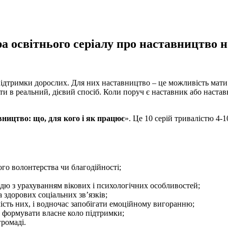
ра освітнього серіалу про наставництво н
ї підтримки дорослих. Для них наставництво – це можливість мат
и в реальний, дієвий спосіб. Коли поруч є наставник або настав
ництво: що, для кого і як працює
». Це 10 серій тривалістю 4-
ого волонтерства чи благодійності;
оддю з урахуванням вікових і психологічних особливостей;
а здорових соціальних зв’язків;
ість них, і водночас запобігати емоційному вигоранню;
к формувати власне коло підтримки;
громаді.