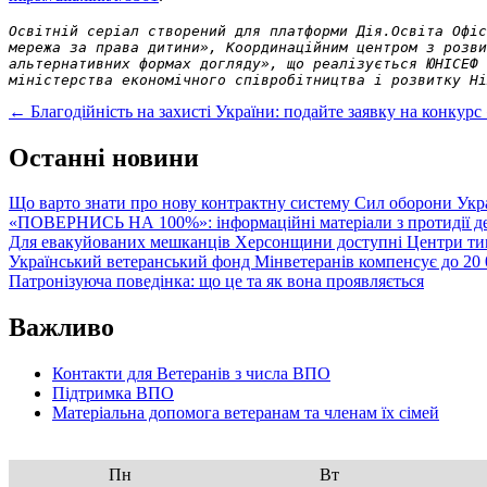
Освітній серіал створений для платформи Дія.Освіта Офіс
мережа за права дитини», Координаційним центром з розви
альтернативних формах догляду», що реалізується ЮНІСЕФ 
міністерства економічного співробітництва і розвитку Ні
Post
←
Благодійність на захисті України: подайте заявку на конкурс
navigation
Останні новини
Що варто знати про нову контрактну систему Сил оборони Укр
«ПОВЕРНИСЬ НА 100%»: інформаційні матеріали з протидії де
Для евакуйованих мешканців Херсонщини доступні Центри тим
Український ветеранський фонд Мінветеранів компенсує до 20 0
Патронізуюча поведінка: що це та як вона проявляється
Важливо
Контакти для Ветеранів з числа ВПО
Підтримка ВПО
Матеріальна допомога ветеранам та членам їх сімей
Пн
Вт