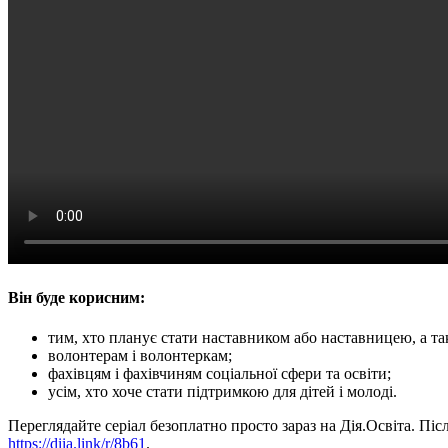
Він буде корисним:
тим, хто планує стати наставником або наставницею, а та
волонтерам і волонтеркам;
фахівцям і фахівчиням соціальної сфери та освіти;
усім, хто хоче стати підтримкою для дітей і молоді.
Переглядайте серіал безоплатно просто зараз на Дія.Освіта. Пі
https://diia.link/r/8b61
.