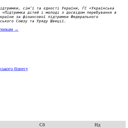
ідтримки, сім’ї та єдності України, ГС «Українська 
 «Підтримка дітей і молоді з досвідом перебування в 
країни за фінансової підтримки Федерального 
ського Союзу та Уряду Швеції.
атникам
→
ського бізнесу
Сб
Нд