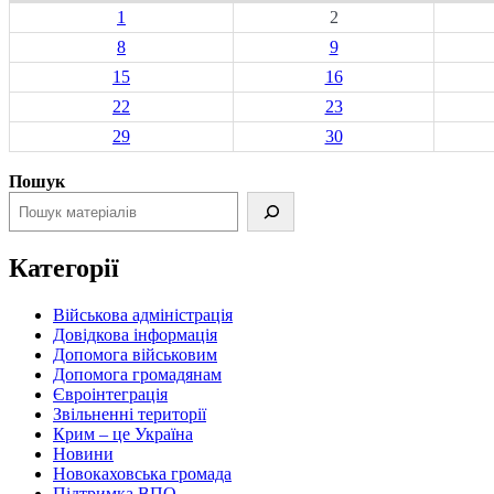
1
2
8
9
15
16
22
23
29
30
Пошук
Категорії
Військова адміністрація
Довідкова інформація
Допомога військовим
Допомога громадянам
Євроінтеграція
Звільненні території
Крим – це Україна
Новини
Новокаховська громада
Підтримка ВПО