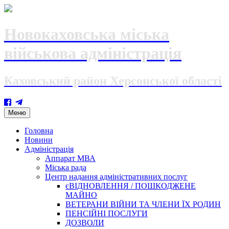
Новокаховська міська
військова адміністрація
Каховський район Херсонської області
Skip
Меню
to
content
Головна
Новини
Адміністрація
Аппарат МВА
Міська рада
Центр надання адміністративних послуг
єВІДНОВЛЕННЯ / ПОШКОДЖЕНЕ
МАЙНО
ВЕТЕРАНИ ВІЙНИ ТА ЧЛЕНИ ЇХ РОДИН
ПЕНСІЙНІ ПОСЛУГИ
ДОЗВОЛИ