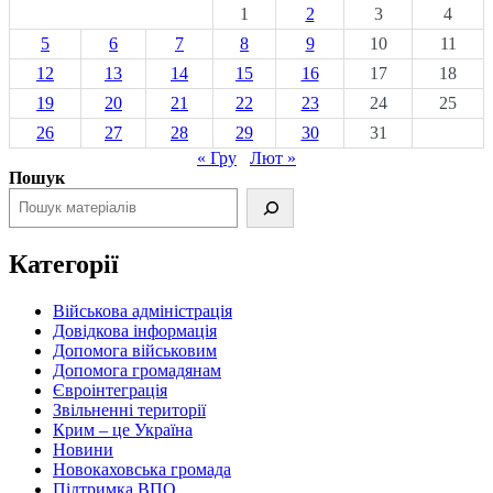
1
2
3
4
5
6
7
8
9
10
11
12
13
14
15
16
17
18
19
20
21
22
23
24
25
26
27
28
29
30
31
« Гру
Лют »
Пошук
Категорії
Військова адміністрація
Довідкова інформація
Допомога військовим
Допомога громадянам
Євроінтеграція
Звільненні території
Крим – це Україна
Новини
Новокаховська громада
Підтримка ВПО