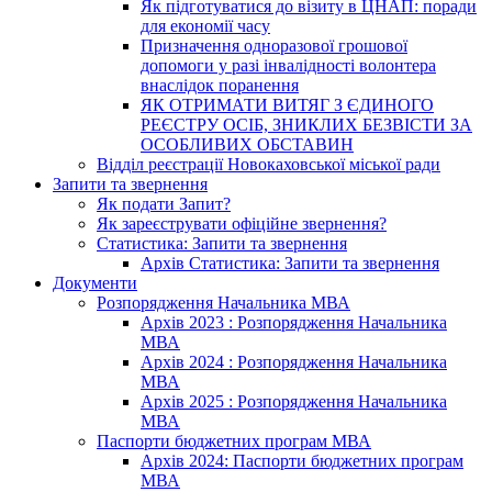
Як підготуватися до візиту в ЦНАП: поради
для економії часу
Призначення одноразової грошової
допомоги у разі інвалідності волонтера
внаслідок поранення
ЯК ОТРИМАТИ ВИТЯГ З ЄДИНОГО
РЕЄСТРУ ОСІБ, ЗНИКЛИХ БЕЗВІСТИ ЗА
ОСОБЛИВИХ ОБСТАВИН
Відділ реєстрації Новокаховської міської ради
Запити та звернення
Як подати Запит?
Як зареєструвати офіційне звернення?
Статистика: Запити та звернення
Архів Статистика: Запити та звернення
Документи
Розпорядження Начальника МВА
Архів 2023 : Розпорядження Начальника
МВА
Архів 2024 : Розпорядження Начальника
МВА
Архів 2025 : Розпорядження Начальника
МВА
Паспорти бюджетних програм МВА
Архів 2024: Паспорти бюджетних програм
МВА