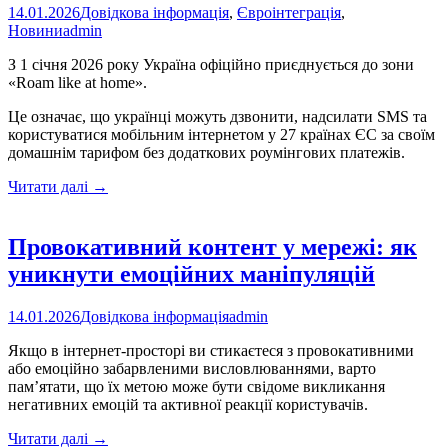
14.01.2026
Довідкова інформація
,
Євроінтеграція
,
Новини
admin
З 1 січня 2026 року Україна офіційно приєднується до зони
«Roam like at home».
Це означає, що українці можуть дзвонити, надсилати SMS та
користуватися мобільним інтернетом у 27 країнах ЄС за своїм
домашнім тарифом без додаткових роумінгових платежів.
Україна
Читати далі
→
–
в
режимі
Провокативний контент у мережі: як
«Roam
уникнути емоційних маніпуляцій
like
at
home»
14.01.2026
Довідкова інформація
admin
Якщо в інтернет-просторі ви стикаєтеся з провокативними
або емоційно забарвленими висловлюваннями, варто
пам’ятати, що їх метою може бути свідоме викликання
негативних емоцій та активної реакції користувачів.
Провокативний
Читати далі
→