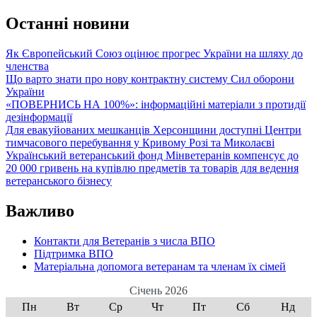
контент
у
Останні новини
мережі:
як
Як Європейський Союз оцінює прогрес України на шляху до
уникнути
членства
емоційних
Що варто знати про нову контрактну систему Сил оборони
маніпуляцій
України
«ПОВЕРНИСЬ НА 100%»: інформаційні матеріали з протидії
дезінформації
Для евакуйованих мешканців Херсонщини доступні Центри
тимчасового перебування у Кривому Розі та Миколаєві
Український ветеранський фонд Мінветеранів компенсує до
20 000 гривень на купівлю предметів та товарів для ведення
ветеранського бізнесу
Важливо
Контакти для Ветеранів з числа ВПО
Підтримка ВПО
Матеріальна допомога ветеранам та членам їх сімей
Січень 2026
Пн
Вт
Ср
Чт
Пт
Сб
Нд