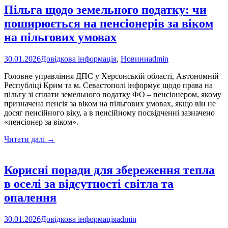
українську
Пільга щодо земельного податку: чи
мову:
поширюється на пенсіонерів за віком
інформаційна
кампанія
на пільгових умовах
«Ой,
що
30.01.2026
Довідкова інформація
,
Новини
admin
це?»
Головне управління ДПС у Херсонській області, Автономній
Республіці Крим та м. Севастополі інформує щодо права на
пільгу зі сплати земельного податку ФО – пенсіонером, якому
призначена пенсія за віком на пільгових умовах, якщо він не
досяг пенсійного віку, а в пенсійному посвідченні зазначено
«пенсіонер за віком».
Пільга
Читати далі
→
щодо
земельного
податку:
Корисні поради для збереження тепла
чи
в оселі за відсутності світла та
поширюється
на
опалення
пенсіонерів
за
30.01.2026
Довідкова інформація
admin
віком