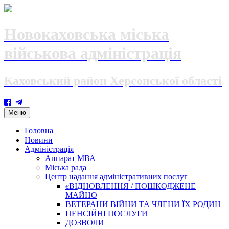
Новокаховська міська
військова адміністрація
Каховський район Херсонської області
Skip
Меню
to
content
Головна
Новини
Адміністрація
Аппарат МВА
Міська рада
Центр надання адміністративних послуг
єВІДНОВЛЕННЯ / ПОШКОДЖЕНЕ
МАЙНО
ВЕТЕРАНИ ВІЙНИ ТА ЧЛЕНИ ЇХ РОДИН
ПЕНСІЙНІ ПОСЛУГИ
ДОЗВОЛИ