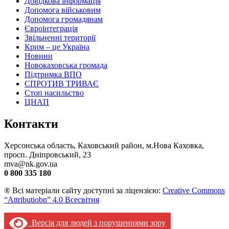
Довідкова інформація
Допомога військовим
Допомога громадянам
Євроінтеграція
Звільненні території
Крим – це Україна
Новини
Новокаховська громада
Підтримка ВПО
СПРОТИВ ТРИВАЄ
Стоп насильство
ЦНАП
Контакти
Херсонська область, Каховський район, м.Нова Каховка,
просп. Дніпровський, 23
mva@nk.gov.ua
0 800 335 180
® Всі матеріали сайту доступні за ліцензією:
Creative Commons
“Attributiobn” 4.0 Всесвітня
Версія для людей з порушеннями зору