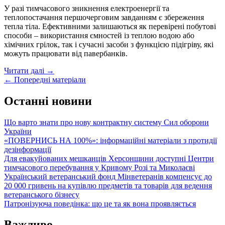
на
У разі тимчасового зникнення електроенергії та
пільгових
теплопостачання першочерговим завданням є збереження
умовах
тепла тіла. Ефективними залишаються як перевірені побутові
способи – використання ємностей із теплою водою або
хімічних грілок, так і сучасні засоби з функцією підігріву, які
можуть працювати від павербанків.
Корисні
Читати далі
→
Posts
поради
←
Попередні матеріали
для
navigation
збереження
Останні новини
тепла
в
Що варто знати про нову контрактну систему Сил оборони
оселі
України
за
«ПОВЕРНИСЬ НА 100%»: інформаційні матеріали з протидії
відсутності
дезінформації
світла
Для евакуйованих мешканців Херсонщини доступні Центри
та
тимчасового перебування у Кривому Розі та Миколаєві
опалення
Український ветеранський фонд Мінветеранів компенсує до
20 000 гривень на купівлю предметів та товарів для ведення
ветеранського бізнесу
Патронізуюча поведінка: що це та як вона проявляється
Важливо