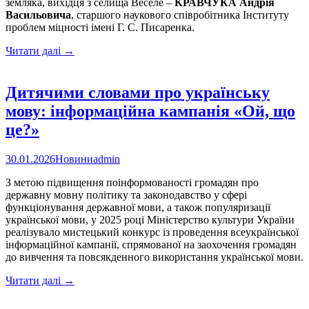
земляка, вихідця з селища Веселе –
КРАВЧУКА Андрія
Васильовича
, старшого наукового співробітника Інституту
проблем міцності імені Г. С. Писаренка.
Премія
Читати далі
→
Президента
України
за
Дитячими словами про українську
вагомий
мову: інформаційна кампанія «Ой, що
внесок
у
це?»
науку
присуджена
30.01.2026
Новини
admin
Андрію
Кравчуку
З метою підвищення поінформованості громадян про
державну мовну політику та законодавство у сфері
функціонування державної мови, а також популяризації
української мови, у 2025 році Міністерство культури України
реалізувало мистецький конкурс із проведення всеукраїнської
інформаційної кампанії, спрямованої на заохочення громадян
до вивчення та повсякденного використання української мови.
Дитячими
Читати далі
→
словами
про