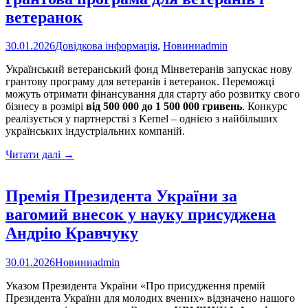
ветеранок
30.01.2026
Довідкова інформація
,
Новини
admin
Український ветеранський фонд Мінветеранів запускає нову
грантову програму для ветеранів і ветеранок. Переможці
можуть отримати фінансування для старту або розвитку свого
бізнесу в розмірі
від 500 000
до
1 500 000 гривень
. Конкурс
реалізується у партнерстві з Kernel – однією з найбільших
українських індустріальних компаній.
«Варто:
Читати далі
→
4
роки
підтримки»
Премія Президента України за
–
вагомий внесок у науку присуджена
нова
грантова
Андрію Кравчуку
програма
для
30.01.2026
Новини
admin
ветеранів
і
Указом Президента України «Про присудження премій
ветеранок
Президента України для молодих вчених» відзначено нашого