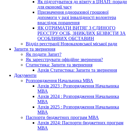
Як підготуватися до візиту в ЦНАП: поради
для економії часу
Призначення одноразової грошової
допомоги у разі інвалідності волонтера
внаслідок поранення
ЯК ОТРИМАТИ ВИТЯГ З ЄДИНОГО
РЕЄСТРУ ОСІБ, ЗНИКЛИХ БЕЗВІСТИ ЗА
ОСОБЛИВИХ ОБСТАВИН
Відділ реєстрації Новокаховської міської ради
Запити та звернення
Як подати Запит?
Як зареєструвати офіційне звернення?
Статистика: Запити та звернення
Архів Статистика: Запити та звернення
Документи
Розпорядження Начальника МВА
Архів 2023 : Розпорядження Начальника
МВА
Архів 2024 : Розпорядження Начальника
МВА
Архів 2025 : Розпорядження Начальника
МВА
Паспорти бюджетних програм МВА
Архів 2024: Паспорти бюджетних програм
МВА