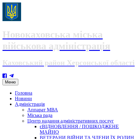
Новокаховська міська
військова адміністрація
Каховський район Херсонської області
Skip
Меню
to
content
Головна
Новини
Адміністрація
Аппарат МВА
Міська рада
Центр надання адміністративних послуг
єВІДНОВЛЕННЯ / ПОШКОДЖЕНЕ
МАЙНО
ВЕТЕРАНИ ВІЙНИ ТА ЧЛЕНИ ЇХ РОДИН