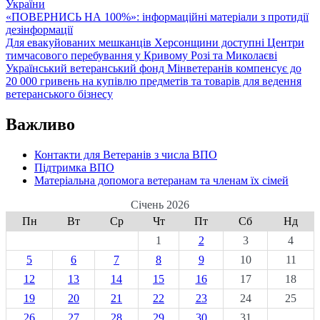
України
«ПОВЕРНИСЬ НА 100%»: інформаційні матеріали з протидії
дезінформації
Для евакуйованих мешканців Херсонщини доступні Центри
тимчасового перебування у Кривому Розі та Миколаєві
Український ветеранський фонд Мінветеранів компенсує до
20 000 гривень на купівлю предметів та товарів для ведення
ветеранського бізнесу
Важливо
Контакти для Ветеранів з числа ВПО
Підтримка ВПО
Матеріальна допомога ветеранам та членам їх сімей
Січень 2026
Пн
Вт
Ср
Чт
Пт
Сб
Нд
1
2
3
4
5
6
7
8
9
10
11
12
13
14
15
16
17
18
19
20
21
22
23
24
25
26
27
28
29
30
31