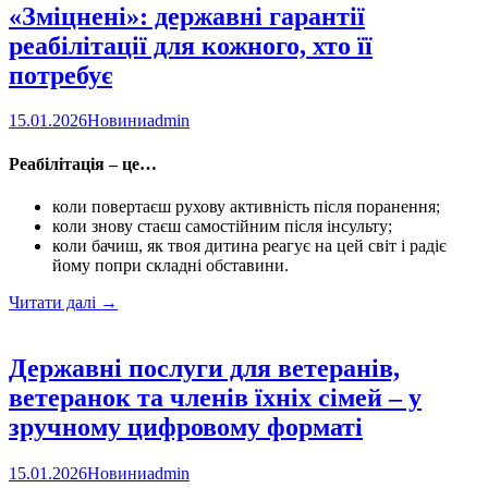
«Зміцнені»: державні гарантії
реабілітації для кожного, хто її
потребує
15.01.2026
Новини
admin
Реабілітація – це…
коли повертаєш рухову активність після поранення;
коли знову стаєш самостійним після інсульту;
коли бачиш, як твоя дитина реагує на цей світ і радіє
йому попри складні обставини.
«Зміцнені»:
Читати далі
→
державні
гарантії
реабілітації
Державні послуги для ветеранів,
для
ветеранок та членів їхніх сімей – у
кожного,
хто
зручному цифровому форматі
її
потребує
15.01.2026
Новини
admin