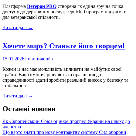
Платформа
Ветеран PRO
створена як єдина зручна точка
доступу до державних послуг, сервісів і програм підтримки
для ветеранської спільноти.
Державні
Читати далі
→
послуги
для
ветеранів,
Хочете миру? Станьте його творцем!
ветеранок
та
15.01.2026
Новини
admin
членів
їхніх
Кожен із нас має можливість впливати на майбутнє своєї
сімей
країни. Ваші вміння, рішучість та прагнення до
–
справедливості здатні зробити реальний внесок у безпеку та
у
стабільність.
зручному
цифровому
Хочете
Читати далі
→
форматі
миру?
Станьте
Останні новини
його
творцем!
Як Європейський Союз оцінює прогрес України на шляху до
членства
Що варто знати про нову контрактну систему Сил оборони