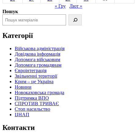
« Гру
Лют »
Пошук
Категорії
Військова адміністрація
Довідкова інформація
Допомога військовим
Допомога громадянам
Євроінтеграція
Звільненні території
Крим – це Україна
Новини
Новокаховська громада
Підтримка ВПО
СПРОТИВ ТРИВАЄ
Стоп насильство
ЦНАП
Контакти