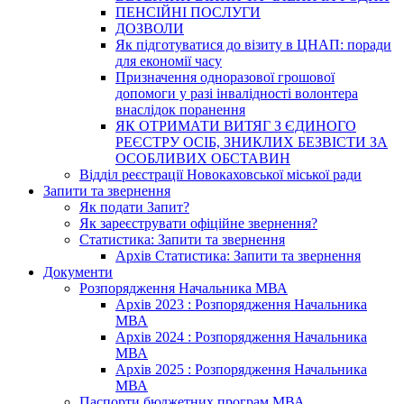
ПЕНСІЙНІ ПОСЛУГИ
ДОЗВОЛИ
Як підготуватися до візиту в ЦНАП: поради
для економії часу
Призначення одноразової грошової
допомоги у разі інвалідності волонтера
внаслідок поранення
ЯК ОТРИМАТИ ВИТЯГ З ЄДИНОГО
РЕЄСТРУ ОСІБ, ЗНИКЛИХ БЕЗВІСТИ ЗА
ОСОБЛИВИХ ОБСТАВИН
Відділ реєстрації Новокаховської міської ради
Запити та звернення
Як подати Запит?
Як зареєструвати офіційне звернення?
Статистика: Запити та звернення
Архів Статистика: Запити та звернення
Документи
Розпорядження Начальника МВА
Архів 2023 : Розпорядження Начальника
МВА
Архів 2024 : Розпорядження Начальника
МВА
Архів 2025 : Розпорядження Начальника
МВА
Паспорти бюджетних програм МВА