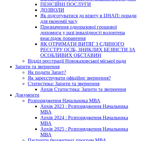
ПЕНСІЙНІ ПОСЛУГИ
ДОЗВОЛИ
Як підготуватися до візиту в ЦНАП: поради
для економії часу
Призначення одноразової грошової
допомоги у разі інвалідності волонтера
внаслідок поранення
ЯК ОТРИМАТИ ВИТЯГ З ЄДИНОГО
РЕЄСТРУ ОСІБ, ЗНИКЛИХ БЕЗВІСТИ ЗА
ОСОБЛИВИХ ОБСТАВИН
Відділ реєстрації Новокаховської міської ради
Запити та звернення
Як подати Запит?
Як зареєструвати офіційне звернення?
Статистика: Запити та звернення
Архів Статистика: Запити та звернення
Документи
Розпорядження Начальника МВА
Архів 2023 : Розпорядження Начальника
МВА
Архів 2024 : Розпорядження Начальника
МВА
Архів 2025 : Розпорядження Начальника
МВА
Паспорти бюджетних програм МВА