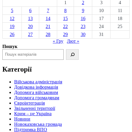
1
2
3
4
5
6
7
8
9
10
11
12
13
14
15
16
17
18
19
20
21
22
23
24
25
26
27
28
29
30
31
« Гру
Лют »
Пошук
Категорії
Військова адміністрація
Довідкова інформація
Допомога військовим
Допомога громадянам
Євроінтеграція
Звільненні території
Крим – це Україна
Новини
Новокаховська громада
Підтримка ВПО