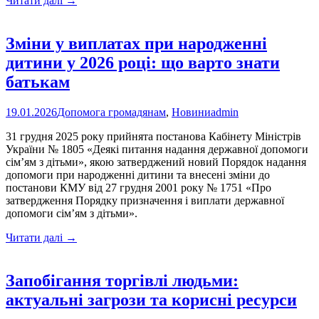
Читати далі
→
одноразової
матеріальної
допомоги
Зміни у виплатах при народженні
дітям
дитини у 2026 році: що варто знати
Новокаховської
громади
батькам
за
кошти
19.01.2026
Допомога громадянам
,
Новини
admin
обласного
бюджету
31 грудня 2025 року прийнята постанова Кабінету Міністрів
України № 1805 «Деякі питання надання державної допомоги
сім’ям з дітьми», якою затверджений новий Порядок надання
допомоги при народженні дитини та внесені зміни до
постанови КМУ від 27 грудня 2001 року № 1751 «Про
затвердження Порядку призначення і виплати державної
допомоги сім’ям з дітьми».
Зміни
Читати далі
→
у
виплатах
при
Запобігання торгівлі людьми:
народженні
актуальні загрози та корисні ресурси
дитини
у