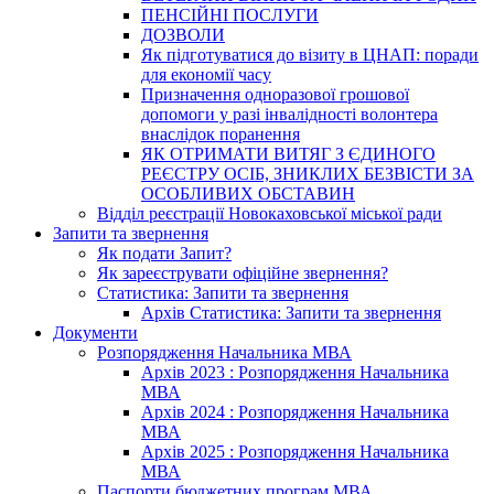
ПЕНСІЙНІ ПОСЛУГИ
ДОЗВОЛИ
Як підготуватися до візиту в ЦНАП: поради
для економії часу
Призначення одноразової грошової
допомоги у разі інвалідності волонтера
внаслідок поранення
ЯК ОТРИМАТИ ВИТЯГ З ЄДИНОГО
РЕЄСТРУ ОСІБ, ЗНИКЛИХ БЕЗВІСТИ ЗА
ОСОБЛИВИХ ОБСТАВИН
Відділ реєстрації Новокаховської міської ради
Запити та звернення
Як подати Запит?
Як зареєструвати офіційне звернення?
Статистика: Запити та звернення
Архів Статистика: Запити та звернення
Документи
Розпорядження Начальника МВА
Архів 2023 : Розпорядження Начальника
МВА
Архів 2024 : Розпорядження Начальника
МВА
Архів 2025 : Розпорядження Начальника
МВА
Паспорти бюджетних програм МВА