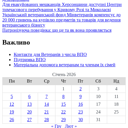
Для евакуйованих мешканців Херсонщини доступні Центри
тимчасового перебування у Кривому Розі та Миколаєві
Український ветеранський фонд Мінветеранів компенсує до
20 000 гривень на купівлю предметів та товарів для ведення
ветеранського бізнесу
Патронізуюча поведінка: що це та як вона проявляється
Важливо
Контакти для Ветеранів з числа ВПО
Підтримка ВПО
Матеріальна допомога ветеранам та членам їх сімей
Січень 2026
Пн
Вт
Ср
Чт
Пт
Сб
Нд
1
2
3
4
5
6
7
8
9
10
11
12
13
14
15
16
17
18
19
20
21
22
23
24
25
26
27
28
29
30
31
« Гру
Лют »