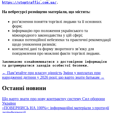
https://stoptraffic.com.ua/
.
На вебресурсі розміщено матеріали, що містять:
роз’яснення поняття торгівлі людьми та її основних
форм;
інформацію про положення українського та
міжнародного законодавства у цій сфері;
ознаки потенційної небезпеки та практичні рекомендації
щодо уникнення ризиків;
контактні дані та форму зворотного зв’язку для
повідомлення про можливі факти торгівлі людьми.
Закликаємо ознайомлюватися з достовірною інформацією 
та дотримуватися заходів особистої безпеки.
Post
←
Пам’ятайте про власну цінність
Зміни у виплатах при
народженні дитини у 2026 році: що варто знати батькам
→
navigation
Останні новини
Що варто знати про нову контрактну систему Сил оборони
України
«ПОВЕРНИСЬ НА 100%»: інформаційні матеріали з протидії
дезінформації