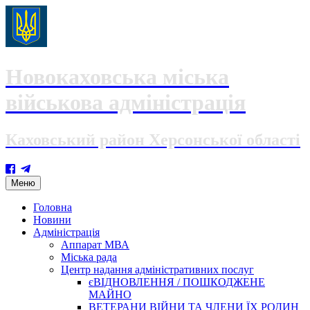
Новокаховська міська
військова адміністрація
Каховський район Херсонської області
Skip
Меню
to
content
Головна
Новини
Адміністрація
Аппарат МВА
Міська рада
Центр надання адміністративних послуг
єВІДНОВЛЕННЯ / ПОШКОДЖЕНЕ
МАЙНО
ВЕТЕРАНИ ВІЙНИ ТА ЧЛЕНИ ЇХ РОДИН