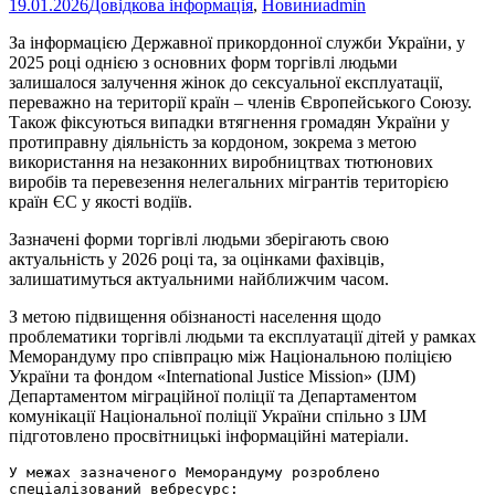
19.01.2026
Довідкова інформація
,
Новини
admin
За інформацією Державної прикордонної служби України, у
2025 році однією з основних форм торгівлі людьми
залишалося залучення жінок до сексуальної експлуатації,
переважно на території країн – членів Європейського Союзу.
Також фіксуються випадки втягнення громадян України у
протиправну діяльність за кордоном, зокрема з метою
використання на незаконних виробництвах тютюнових
виробів та перевезення нелегальних мігрантів територією
країн ЄС у якості водіїв.
Зазначені форми торгівлі людьми зберігають свою
актуальність у 2026 році та, за оцінками фахівців,
залишатимуться актуальними найближчим часом.
З метою підвищення обізнаності населення щодо
проблематики торгівлі людьми та експлуатації дітей у рамках
Меморандуму про співпрацю між Національною поліцією
України та фондом «International Justice Mission» (IJM)
Департаментом міграційної поліції та Департаментом
комунікації Національної поліції України спільно з IJM
підготовлено просвітницькі інформаційні матеріали.
У межах зазначеного Меморандуму розроблено 
спеціалізований вебресурс: 