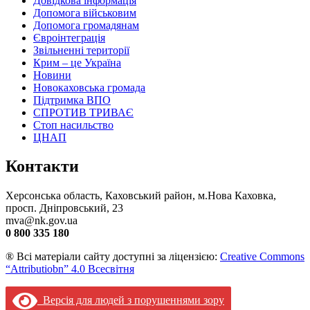
Довідкова інформація
Допомога військовим
Допомога громадянам
Євроінтеграція
Звільненні території
Крим – це Україна
Новини
Новокаховська громада
Підтримка ВПО
СПРОТИВ ТРИВАЄ
Стоп насильство
ЦНАП
Контакти
Херсонська область, Каховський район, м.Нова Каховка,
просп. Дніпровський, 23
mva@nk.gov.ua
0 800 335 180
® Всі матеріали сайту доступні за ліцензією:
Creative Commons
“Attributiobn” 4.0 Всесвітня
Версія для людей з порушеннями зору