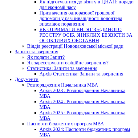
Як підготуватися до візиту в ЦНАП: поради
для економії часу
Призначення одноразової грошової
допомоги у разі інвалідності волонтера
внаслідок поранення
ЯК ОТРИМАТИ ВИТЯГ З ЄДИНОГО
РЕЄСТРУ ОСІБ, ЗНИКЛИХ БЕЗВІСТИ ЗА
ОСОБЛИВИХ ОБСТАВИН
Відділ реєстрації Новокаховської міської ради
Запити та звернення
Як подати Запит?
Як зареєструвати офіційне звернення?
Статистика: Запити та звернення
Архів Статистика: Запити та звернення
Документи
Розпорядження Начальника МВА
Архів 2023 : Розпорядження Начальника
МВА
Архів 2024 : Розпорядження Начальника
МВА
Архів 2025 : Розпорядження Начальника
МВА
Паспорти бюджетних програм МВА
Архів 2024: Паспорти бюджетних програм
МВА