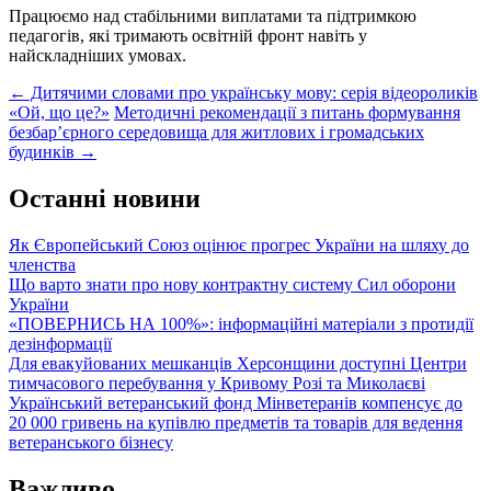
Працюємо над стабільними виплатами та підтримкою
педагогів, які тримають освітній фронт навіть у
найскладніших умовах.
Post
←
Дитячими словами про українську мову: серія відеороликів
«Ой, що це?»
Методичні рекомендації з питань формування
navigation
безбар’єрного середовища для житлових і громадських
будинків
→
Останні новини
Як Європейський Союз оцінює прогрес України на шляху до
членства
Що варто знати про нову контрактну систему Сил оборони
України
«ПОВЕРНИСЬ НА 100%»: інформаційні матеріали з протидії
дезінформації
Для евакуйованих мешканців Херсонщини доступні Центри
тимчасового перебування у Кривому Розі та Миколаєві
Український ветеранський фонд Мінветеранів компенсує до
20 000 гривень на купівлю предметів та товарів для ведення
ветеранського бізнесу
Важливо