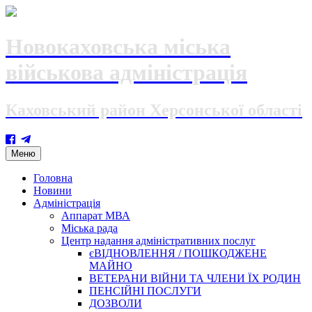
Новокаховська міська
військова адміністрація
Каховський район Херсонської області
Skip
Меню
to
content
Головна
Новини
Адміністрація
Аппарат МВА
Міська рада
Центр надання адміністративних послуг
єВІДНОВЛЕННЯ / ПОШКОДЖЕНЕ
МАЙНО
ВЕТЕРАНИ ВІЙНИ ТА ЧЛЕНИ ЇХ РОДИН
ПЕНСІЙНІ ПОСЛУГИ
ДОЗВОЛИ