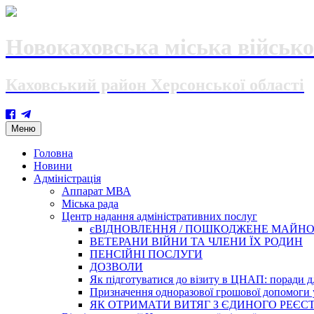
Новокаховська міська військо
Каховський район Херсонської області
Skip
Меню
to
content
Головна
Новини
Адміністрація
Аппарат МВА
Міська рада
Центр надання адміністративних послуг
єВІДНОВЛЕННЯ / ПОШКОДЖЕНЕ МАЙН
ВЕТЕРАНИ ВІЙНИ ТА ЧЛЕНИ ЇХ РОДИН
ПЕНСІЙНІ ПОСЛУГИ
ДОЗВОЛИ
Як підготуватися до візиту в ЦНАП: поради дл
Призначення одноразової грошової допомоги у
ЯК ОТРИМАТИ ВИТЯГ З ЄДИНОГО РЕЄСТ