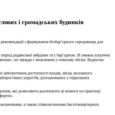
лових і громадських будинків
і рекомендації з формування безбар’єрного середовища для
еріод радянської забудови та є бар’єрною. В умовах існуючої
оження», не завжди є можливим у повному обсязі. Водночас
і забезпечення доступності входів, місць загального
найпростіших укриттів, розташованих у підвальних
ків, які дозволяють реалізувати ці вимоги на практиці.
фортно.
увальниками, а також співвласниками багатоквартирних