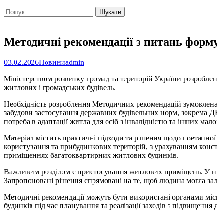
Пошук:
Методичні рекомендації з питань форму
03.02.2026
Новини
admin
Міністерством розвитку громад та територій України розроблен
житлових і громадських будівель.
Необхідність розроблення Методичних рекомендацій зумовлена 
забудови застосування державних будівельних норм, зокрема ДБ
потреба в адаптації житла для осіб з інвалідністю та інших ма
Матеріал містить практичні підходи та рішення щодо поетапної 
користування та прибудинкових територій, з урахуванням конс
приміщеннях багатоквартирних житлових будинків.
Важливим розділом є пристосування житлових приміщень. У ньо
Запропоновані рішення спрямовані на те, щоб людина могла зал
Методичні рекомендації можуть бути використані органами мі
будинків під час планування та реалізації заходів з підвищення