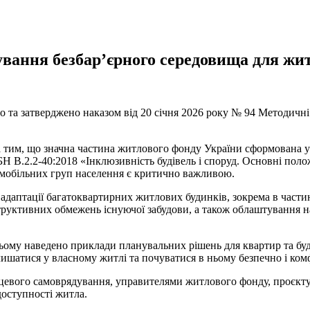
вання безбар’єрного середовища для жит
о та затверджено наказом від 20 січня 2026 року № 94 Методичн
тим, що значна частина житлового фонду України сформована у п
Н В.2.2-40:2018 «Інклюзивність будівель і споруд. Основні пол
ломобільних груп населення є критично важливою.
адаптації багатоквартирних житлових будинків, зокрема в частин
труктивних обмежень існуючої забудови, а також облаштування 
му наведено приклади планувальних рішень для квартир та будин
ишатися у власному житлі та почуватися в ньому безпечно і ком
сцевого самоврядування, управителями житлового фонду, проєкт
 доступності житла.