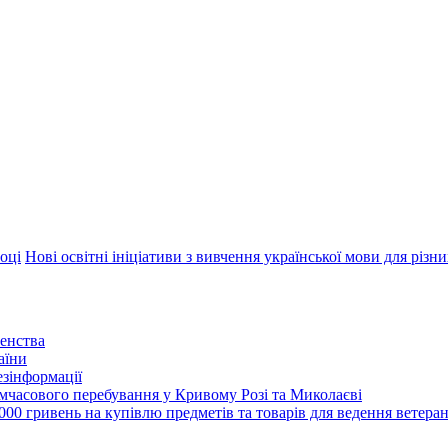
оці
Нові освітні ініціативи з вивчення української мови для різн
енства
аїни
зінформації
часового перебування у Кривому Розі та Миколаєві
00 гривень на купівлю предметів та товарів для ведення ветеран