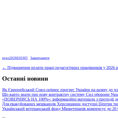
news2026020305
Завантажити
Post
←
Підвищення оплати праці педагогічних працівників у 2026 р
navigation
Останні новини
Як Європейський Союз оцінює прогрес України на шляху до чл
Що варто знати про нову контрактну систему Сил оборони Укр
«ПОВЕРНИСЬ НА 100%»: інформаційні матеріали з протидії де
Для евакуйованих мешканців Херсонщини доступні Центри тим
Український ветеранський фонд Мінветеранів компенсує до 20 0