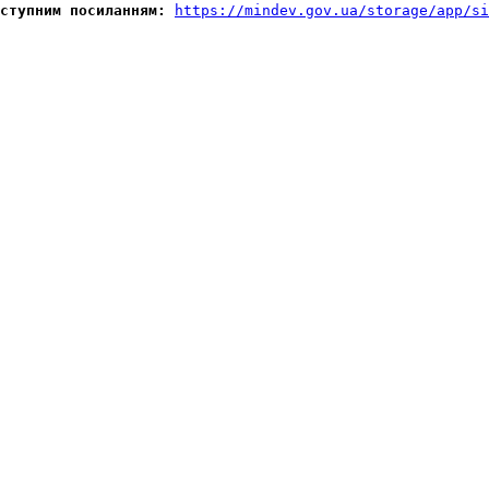
ступним посиланням:
https://mindev.gov.ua/storage/app/si