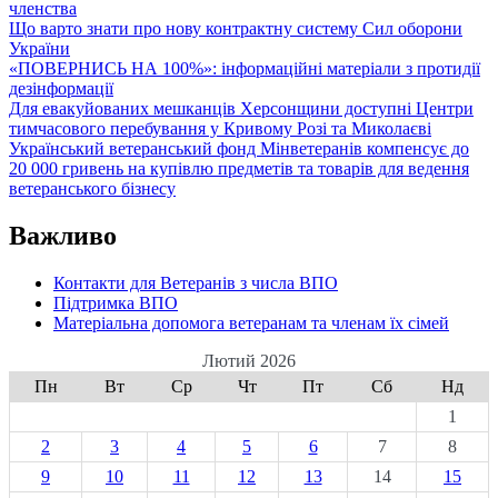
членства
Що варто знати про нову контрактну систему Сил оборони
України
«ПОВЕРНИСЬ НА 100%»: інформаційні матеріали з протидії
дезінформації
Для евакуйованих мешканців Херсонщини доступні Центри
тимчасового перебування у Кривому Розі та Миколаєві
Український ветеранський фонд Мінветеранів компенсує до
20 000 гривень на купівлю предметів та товарів для ведення
ветеранського бізнесу
Важливо
Контакти для Ветеранів з числа ВПО
Підтримка ВПО
Матеріальна допомога ветеранам та членам їх сімей
Лютий 2026
Пн
Вт
Ср
Чт
Пт
Сб
Нд
1
2
3
4
5
6
7
8
9
10
11
12
13
14
15