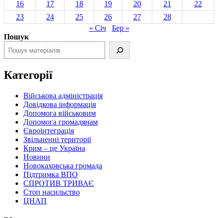
16
17
18
19
20
21
22
23
24
25
26
27
28
« Січ
Бер »
Пошук
Категорії
Військова адміністрація
Довідкова інформація
Допомога військовим
Допомога громадянам
Євроінтеграція
Звільненні території
Крим – це Україна
Новини
Новокаховська громада
Підтримка ВПО
СПРОТИВ ТРИВАЄ
Стоп насильство
ЦНАП