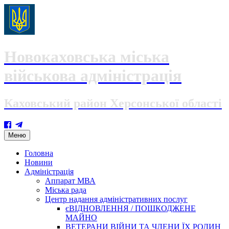
Новокаховська міська
військова адміністрація
Каховський район Херсонської області
Skip
Меню
to
content
Головна
Новини
Адміністрація
Аппарат МВА
Міська рада
Центр надання адміністративних послуг
єВІДНОВЛЕННЯ / ПОШКОДЖЕНЕ
МАЙНО
ВЕТЕРАНИ ВІЙНИ ТА ЧЛЕНИ ЇХ РОДИН