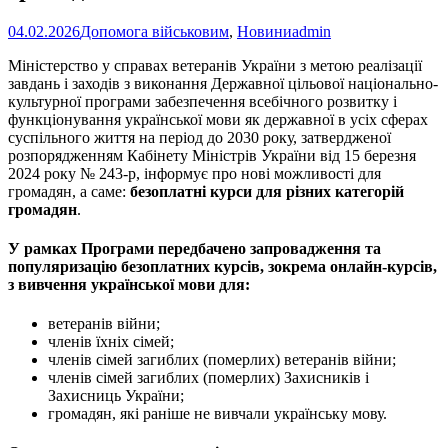
04.02.2026
Допомога військовим
,
Новини
admin
Міністерство у справах ветеранів України з метою реалізації
завдань і заходів з виконання Державної цільової національно-
культурної програми забезпечення всебічного розвитку і
функціонування української мови як державної в усіх сферах
суспільного життя на період до 2030 року, затвердженої
розпорядженням Кабінету Міністрів України від 15 березня
2024 року № 243-р, інформує про нові можливості для
громадян, а саме:
безоплатні курси для різних категорій
громадян
.
У рамках Програми передбачено запровадження та
популяризацію безоплатних курсів, зокрема онлайн-курсів,
з вивчення української мови для:
ветеранів війни;
членів їхніх сімей;
членів сімей загиблих (померлих) ветеранів війни;
членів сімей загиблих (померлих) Захисників і
Захисниць України;
громадян, які раніше не вивчали українську мову.