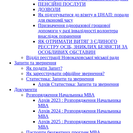
ПЕНСІЙНІ ПОСЛУГИ
ДОЗВОЛИ
Як підготуватися до візиту в ЦНАП: поради
для економії часу
Призначення одноразової грошової
допомоги у разі інвалідності волонтера
внаслідок поранення
ЯК ОТРИМАТИ ВИТЯГ З ЄДИНОГО
РЕЄСТРУ ОСІБ, ЗНИКЛИХ БЕЗВІСТИ ЗА
ОСОБЛИВИХ ОБСТАВИН
Відділ реєстрації Новокаховської міської ради
Запити та звернення
Як подати Запит?
Як зареєструвати офіційне звернення?
Статистика: Запити та звернення
Архів Статистика: Запити та звернення
Документи
Розпорядження Начальника МВА
Архів 2023 : Розпорядження Начальника
МВА
Архів 2024 : Розпорядження Начальника
МВА
Архів 2025 : Розпорядження Начальника
МВА
Паспорти бюджетних програм МВА