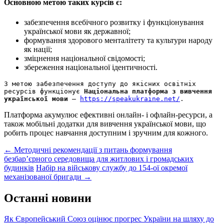
Основною метою таких курсів є:
забезпечення всебічного розвитку і функціонування
української мови як державної;
формування здорового менталітету та культури народу
як нації;
зміцнення національної свідомості;
збереження національної ідентичності.
З метою забезпечення доступу до якісних освітніх 
ресурсів функціонує 
Національна платформа з вивчення 
української мови
 – 
https://speakukraine.net/
.
Платформа акумулює ефективні онлайн- і офлайн-ресурси, а
також мобільні додатки для вивчення української мови, що
робить процес навчання доступним і зручним для кожного.
Post
←
Методичні рекомендації з питань формування
безбар’єрного середовища для житлових і громадських
navigation
будинків
Набір на військову службу до 154-ої окремої
механізованої бригади
→
Останні новини
Як Європейський Союз оцінює прогрес України на шляху до