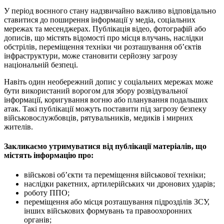
У період воєнного стану надзвичайно важливо відповідально
ставитися до поширення інформації у медіа, соціальних
мережах та месенджерах. Публікація відео, фотографій або
дописів, що містять відомості про місця влучань, наслідки
обстрілів, переміщення техніки чи розташування об’єктів
інфраструктури, може становити серйозну загрозу
національній безпеці.
Навіть один необережний допис у соціальних мережах може
бути використаний ворогом для збору розвідувальної
інформації, коригування вогню або планування подальших
атак. Такі публікації можуть поставити під загрозу безпеку
військовослужбовців, рятувальників, медиків і мирних
жителів.
Закликаємо утримуватися від публікації матеріалів, що
містять інформацію про:
військові об’єкти та переміщення військової техніки;
наслідки ракетних, артилерійських чи дронових ударів;
роботу ППО;
переміщення або місця розташування підрозділів ЗСУ,
інших військових формувань та правоохоронних
органів;