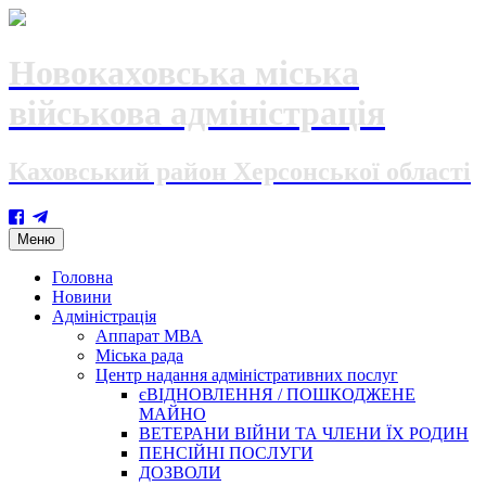
Новокаховська міська
військова адміністрація
Каховський район Херсонської області
Skip
Меню
to
content
Головна
Новини
Адміністрація
Аппарат МВА
Міська рада
Центр надання адміністративних послуг
єВІДНОВЛЕННЯ / ПОШКОДЖЕНЕ
МАЙНО
ВЕТЕРАНИ ВІЙНИ ТА ЧЛЕНИ ЇХ РОДИН
ПЕНСІЙНІ ПОСЛУГИ
ДОЗВОЛИ