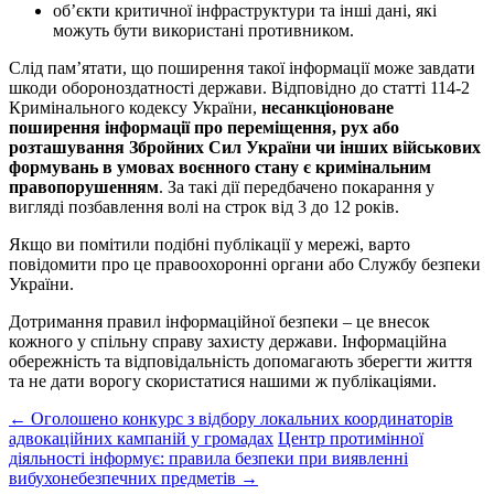
об’єкти критичної інфраструктури та інші дані, які
можуть бути використані противником.
Слід пам’ятати, що поширення такої інформації може завдати
шкоди обороноздатності держави. Відповідно до статті 114-2
Кримінального кодексу України,
несанкціоноване
поширення інформації про переміщення, рух або
розташування Збройних Сил України чи інших військових
формувань в умовах воєнного стану є кримінальним
правопорушенням
. За такі дії передбачено покарання у
вигляді позбавлення волі на строк від 3 до 12 років.
Якщо ви помітили подібні публікації у мережі, варто
повідомити про це правоохоронні органи або Службу безпеки
України.
Дотримання правил інформаційної безпеки – це внесок
кожного у спільну справу захисту держави. Інформаційна
обережність та відповідальність допомагають зберегти життя
та не дати ворогу скористатися нашими ж публікаціями.
Post
←
Оголошено конкурс з відбору локальних координаторів
адвокаційних кампаній у громадах
Центр протимінної
navigation
діяльності інформує: правила безпеки при виявленні
вибухонебезпечних предметів
→