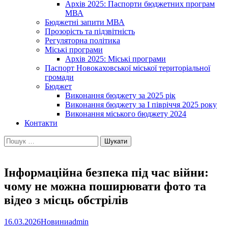
Архів 2025: Паспорти бюджетних програм
МВА
Бюджетні запити МВА
Прозорість та підзвітність
Регуляторна політика
Міські програми
Архів 2025: Міські програми
Паспорт Новокаховської міської територіальної
громади
Бюджет
Виконання бюджету за 2025 рік
Виконання бюджету за І півріччя 2025 року
Виконання міського бюджету 2024
Контакти
Пошук:
Інформаційна безпека під час війни:
чому не можна поширювати фото та
відео з місць обстрілів
16.03.2026
Новини
admin