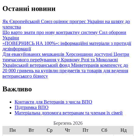
Останні новини
Як Європейський Союз оцінює прогрес України на шляху до
членства
Що варто знати про нову контрактну систему Сил оборони
України
«ПОВЕРНИСЬ НА 100%»: інформаційні матеріали з протидії
дезінформації
Для евакуйованих мешканців Херсонщини доступні Центри
тимчасового перебування у Кривому Розі та Миколаєві
Український ветеранський фонд Мінветеранів компенсує до
20 000 гривень на купівлю предметів та товарів для ведення
ветеранського бізнесу
Важливо
Контакти для Ветеранів з числа ВПО
Підтримка ВПО
Матеріальна допомога ветеранам та членам їх сімей
Березень 2026
Пн
Вт
Ср
Чт
Пт
Сб
Нд