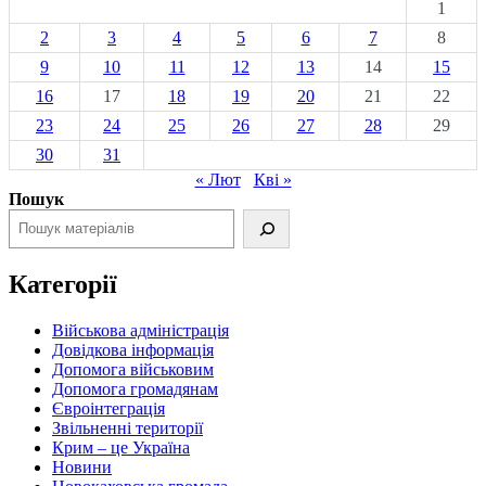
1
2
3
4
5
6
7
8
9
10
11
12
13
14
15
16
17
18
19
20
21
22
23
24
25
26
27
28
29
30
31
« Лют
Кві »
Пошук
Категорії
Військова адміністрація
Довідкова інформація
Допомога військовим
Допомога громадянам
Євроінтеграція
Звільненні території
Крим – це Україна
Новини