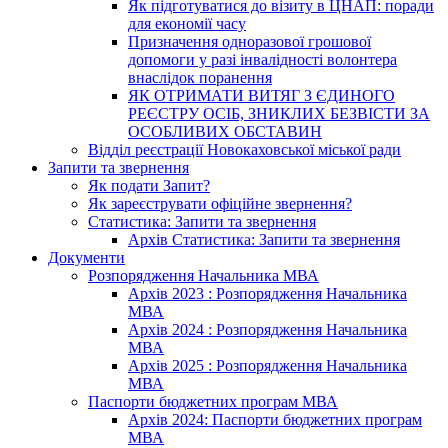
Як підготуватися до візиту в ЦНАП: поради
для економії часу
Призначення одноразової грошової
допомоги у разі інвалідності волонтера
внаслідок поранення
ЯК ОТРИМАТИ ВИТЯГ З ЄДИНОГО
РЕЄСТРУ ОСІБ, ЗНИКЛИХ БЕЗВІСТИ ЗА
ОСОБЛИВИХ ОБСТАВИН
Відділ реєстрації Новокаховської міської ради
Запити та звернення
Як подати Запит?
Як зареєструвати офіційне звернення?
Статистика: Запити та звернення
Архів Статистика: Запити та звернення
Документи
Розпорядження Начальника МВА
Архів 2023 : Розпорядження Начальника
МВА
Архів 2024 : Розпорядження Начальника
МВА
Архів 2025 : Розпорядження Начальника
МВА
Паспорти бюджетних програм МВА
Архів 2024: Паспорти бюджетних програм
МВА