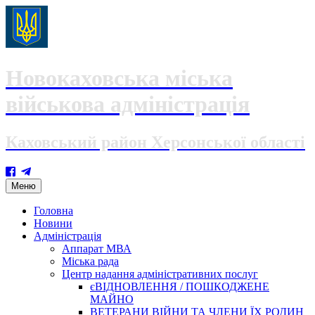
Новокаховська міська
військова адміністрація
Каховський район Херсонської області
Skip
Меню
to
content
Головна
Новини
Адміністрація
Аппарат МВА
Міська рада
Центр надання адміністративних послуг
єВІДНОВЛЕННЯ / ПОШКОДЖЕНЕ
МАЙНО
ВЕТЕРАНИ ВІЙНИ ТА ЧЛЕНИ ЇХ РОДИН