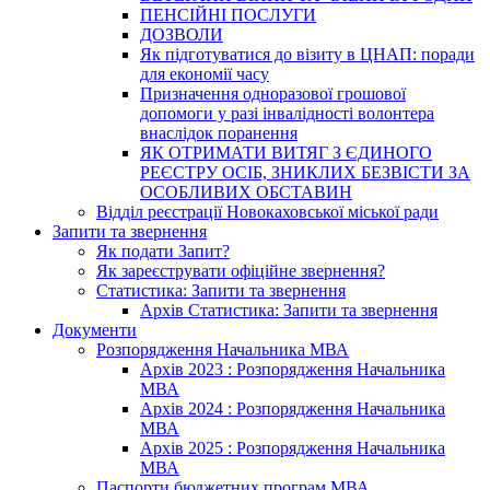
ПЕНСІЙНІ ПОСЛУГИ
ДОЗВОЛИ
Як підготуватися до візиту в ЦНАП: поради
для економії часу
Призначення одноразової грошової
допомоги у разі інвалідності волонтера
внаслідок поранення
ЯК ОТРИМАТИ ВИТЯГ З ЄДИНОГО
РЕЄСТРУ ОСІБ, ЗНИКЛИХ БЕЗВІСТИ ЗА
ОСОБЛИВИХ ОБСТАВИН
Відділ реєстрації Новокаховської міської ради
Запити та звернення
Як подати Запит?
Як зареєструвати офіційне звернення?
Статистика: Запити та звернення
Архів Статистика: Запити та звернення
Документи
Розпорядження Начальника МВА
Архів 2023 : Розпорядження Начальника
МВА
Архів 2024 : Розпорядження Начальника
МВА
Архів 2025 : Розпорядження Начальника
МВА
Паспорти бюджетних програм МВА