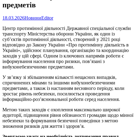
предметів
18.03.2026
Новини
Editor
Центр протимінної діяльності Державної спеціальної служби
транспорту Міністерства оборони України, як один із
суб’єктів протимінної діяльності, створений у 2021 році
відповідно до Закону України «Про протимінну діяльність в
Україні», здійснює планування, організацію та координацію
заходів у цій сфері. Одним із ключових напрямів роботи є
інформування населення про ризики, пов’язані з
вибухонебезпечними предметами.
У зв’язку зі збільшенням кількості нещасних випадків,
спричинених мінами та іншими вибухонебезпечними
предметами, а також із настанням весняного періоду, коли
зростає рівень небезпеки, посилюється проведення
інформаційно-роз’яснювальної роботи серед населення.
Метою таких заходів є охоплення максимально широкої
аудиторії, підвищення рівня обізнаності громадян щодо мінної
небезпеки та формування безпечної поведінки з метою
зниження ризиків для життя і здоров’я.
Звертаємо увагу на необхідність дотримання правил