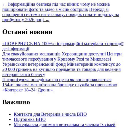
Post
←
Інформаційна безпека під час війни: чому не можна
поширювати фото та відео з місць обстрілів
Перехід зі
navigation
спрощеної системи на загальну: порядок сплати податку на
прибуток у 2026 році
→
Останні новини
«ПОВЕРНИСЬ НА 100%»: інформаційні матеріали з протидії
дезінформації
Для евакуйованих мешканців Херсонщини доступні Центри
тимчасового перебування у Кривому Розі та Миколаєві
Український ветеранський фонд Мінветеранів компенсує до
20 000 гривень на купівлю предметів та товарів для ведення
ветеранського бізнесу
Патронізуюча поведінка: що це та як вона проявляється
154-та окрема механізована бригада: служба за програмою
«Контракт 18–24: Дрони»
Важливо
Контакти для Ветеранів з числа ВПО
Підтримка ВПО
Матеріальна допомога ветеранам та членам їх сімей