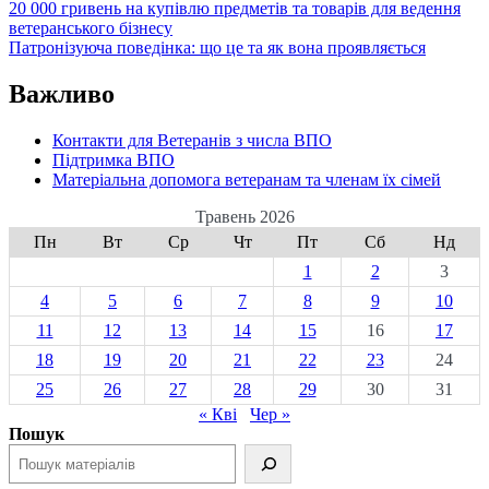
20 000 гривень на купівлю предметів та товарів для ведення
ветеранського бізнесу
Патронізуюча поведінка: що це та як вона проявляється
Важливо
Контакти для Ветеранів з числа ВПО
Підтримка ВПО
Матеріальна допомога ветеранам та членам їх сімей
Травень 2026
Пн
Вт
Ср
Чт
Пт
Сб
Нд
1
2
3
4
5
6
7
8
9
10
11
12
13
14
15
16
17
18
19
20
21
22
23
24
25
26
27
28
29
30
31
« Кві
Чер »
Пошук