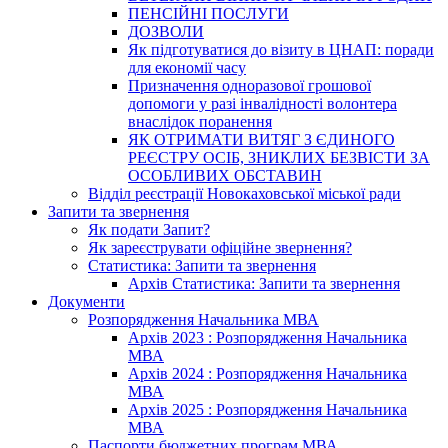
ПЕНСІЙНІ ПОСЛУГИ
ДОЗВОЛИ
Як підготуватися до візиту в ЦНАП: поради
для економії часу
Призначення одноразової грошової
допомоги у разі інвалідності волонтера
внаслідок поранення
ЯК ОТРИМАТИ ВИТЯГ З ЄДИНОГО
РЕЄСТРУ ОСІБ, ЗНИКЛИХ БЕЗВІСТИ ЗА
ОСОБЛИВИХ ОБСТАВИН
Відділ реєстрації Новокаховської міської ради
Запити та звернення
Як подати Запит?
Як зареєструвати офіційне звернення?
Статистика: Запити та звернення
Архів Статистика: Запити та звернення
Документи
Розпорядження Начальника МВА
Архів 2023 : Розпорядження Начальника
МВА
Архів 2024 : Розпорядження Начальника
МВА
Архів 2025 : Розпорядження Начальника
МВА
Паспорти бюджетних програм МВА