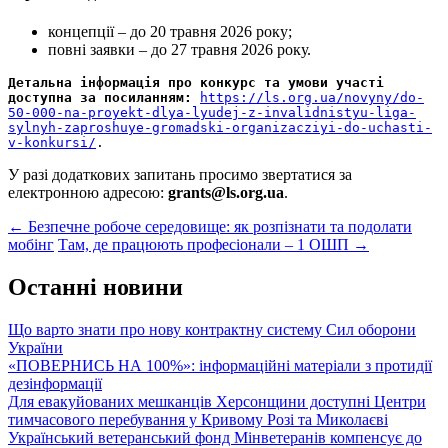
концепції – до 20 травня 2026 року;
повні заявки – до 27 травня 2026 року.
Детальна інформація про конкурс та умови участі 
доступна за посиланням:
https://ls.org.ua/novyny/do-
50-000-na-proyekt-dlya-lyudej-z-invalidnistyu-liga-
sylnyh-zaproshuye-gromadski-organizacziyi-do-uchasti-
v-konkursi/
.
У разі додаткових запитань просимо звертатися за
електронною адресою:
grants@ls.org.ua
.
Post
←
Безпечне робоче середовище: як розпізнати та подолати
мобінг
Там, де працюють професіонали – 1 ОШП
→
navigation
Останні новини
Що варто знати про нову контрактну систему Сил оборони
України
«ПОВЕРНИСЬ НА 100%»: інформаційні матеріали з протидії
дезінформації
Для евакуйованих мешканців Херсонщини доступні Центри
тимчасового перебування у Кривому Розі та Миколаєві
Український ветеранський фонд Мінветеранів компенсує до