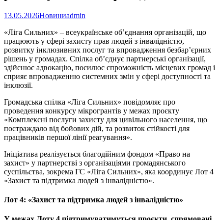
13.05.2026
Новини
admin
«Ліга Сильних» – всеукраїнське об’єднання організацій, що
працюють у сфері захисту прав людей з інвалідністю,
розвитку інклюзивних послуг та впровадження безбар’єрних
рішень у громадах. Спілка об’єднує партнерські організації,
здійснює адвокацію, посилює спроможність місцевих громад і
сприяє впровадженню системних змін у сфері доступності та
інклюзії.
Громадська спілка «Ліга Сильних» повідомляє про
проведення конкурсу мікрогрантів у межах проєкту
«Комплексні послуги захисту для цивільного населення, що
постраждало від бойових дій, та розвиток стійкості для
працівників першої лінії реагування».
Ініціатива реалізується благодійним фондом «Право на
захист» у партнерстві з організаціями громадянського
суспільства, зокрема ГС «Ліга Сильних», яка координує Лот 4
«Захист та підтримка людей з інвалідністю».
Лот 4: «Захист та підтримка людей з інвалідністю»
У межах Лоту 4 підтримуватимуться проєкти, спрямовані