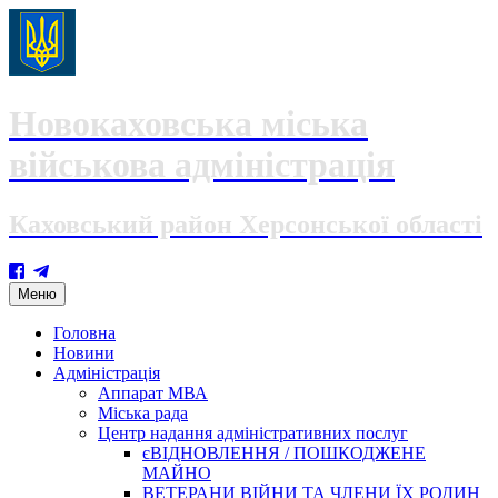
Новокаховська міська
військова адміністрація
Каховський район Херсонської області
Skip
Меню
to
content
Головна
Новини
Адміністрація
Аппарат МВА
Міська рада
Центр надання адміністративних послуг
єВІДНОВЛЕННЯ / ПОШКОДЖЕНЕ
МАЙНО
ВЕТЕРАНИ ВІЙНИ ТА ЧЛЕНИ ЇХ РОДИН