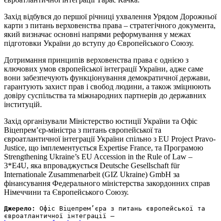
Захід відбувся до першої річниці ухвалення Урядом Дорожньої
карти з питань верховенства права – стратегічного документа,
який визначає основні напрями реформування у межах
підготовки України до вступу до Європейського Союзу.
Дотримання принципів верховенства права є однією з
ключових умов європейської інтеграції України, адже саме
вони забезпечують функціонування демократичної держави,
гарантують захист прав і свобод людини, а також зміцнюють
довіру суспільства та міжнародних партнерів до державних
інституцій.
Захід організували Міністерство юстиції України та Офіс
Віцепрем’єр-міністра з питань європейської та
євроатлантичної інтеграції України спільно з EU Project Pravo-
Justice, що імплементується Expertise France, та Програмою
Strengthening Ukraine’s EU Accession in the Rule of Law –
3*E4U, яка впроваджується Deutsche Gesellschaft für
Internationale Zusammenarbeit (GIZ Ukraine) GmbH за
фінансування Федерального міністерства закордонних справ
Німеччини та Європейського Союзу.
Джерело:
 Офіс Віцепрем’єра з питань європейської та 
євроатлантичної інтеграції – 