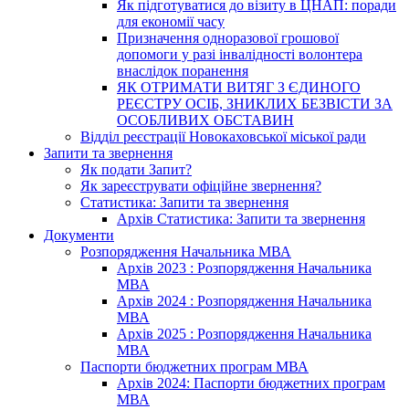
Як підготуватися до візиту в ЦНАП: поради
для економії часу
Призначення одноразової грошової
допомоги у разі інвалідності волонтера
внаслідок поранення
ЯК ОТРИМАТИ ВИТЯГ З ЄДИНОГО
РЕЄСТРУ ОСІБ, ЗНИКЛИХ БЕЗВІСТИ ЗА
ОСОБЛИВИХ ОБСТАВИН
Відділ реєстрації Новокаховської міської ради
Запити та звернення
Як подати Запит?
Як зареєструвати офіційне звернення?
Статистика: Запити та звернення
Архів Статистика: Запити та звернення
Документи
Розпорядження Начальника МВА
Архів 2023 : Розпорядження Начальника
МВА
Архів 2024 : Розпорядження Начальника
МВА
Архів 2025 : Розпорядження Начальника
МВА
Паспорти бюджетних програм МВА
Архів 2024: Паспорти бюджетних програм
МВА