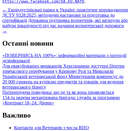
https://www.facebook.com/UA.EU.NATO
.
Post
←
Екоіндустріальні парки в Україні: практичне впровадження
ДСТУ 9328:2025, методичні настанови та підготовка до
navigation
сертифікації
Державна підтримка волонтерів, які загинули або
набули інвалідності під час надання волонтерської допомоги
→
Останні новини
«ПОВЕРНИСЬ НА 100%»: інформаційні матеріали з протидії
дезінформації
Для евакуйованих мешканців Херсонщини доступні Центри
тимчасового перебування у Кривому Розі та Миколаєві
Український ветеранський фонд Мінветеранів компенсує до
20 000 гривень на купівлю предметів та товарів для ведення
ветеранського бізнесу
Патронізуюча поведінка: що це та як вона проявляється
154-та окрема механізована бригада: служба за програмою
«Контракт 18–24: Дрони»
Важливо
Контакти для Ветеранів з числа ВПО