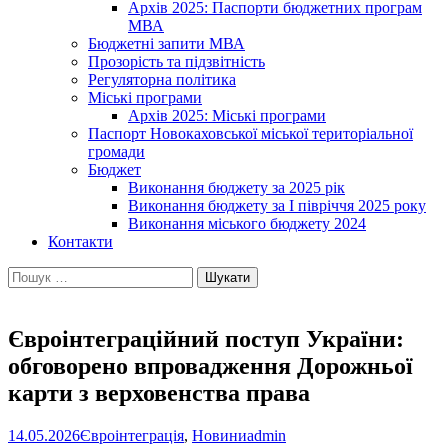
Архів 2025: Паспорти бюджетних програм
МВА
Бюджетні запити МВА
Прозорість та підзвітність
Регуляторна політика
Міські програми
Архів 2025: Міські програми
Паспорт Новокаховської міської територіальної
громади
Бюджет
Виконання бюджету за 2025 рік
Виконання бюджету за І півріччя 2025 року
Виконання міського бюджету 2024
Контакти
Пошук:
Євроінтеграційний поступ України:
обговорено впровадження Дорожньої
карти з верховенства права
14.05.2026
Євроінтеграція
,
Новини
admin