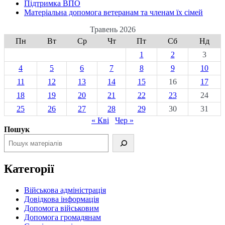
Підтримка ВПО
Матеріальна допомога ветеранам та членам їх сімей
Травень 2026
Пн
Вт
Ср
Чт
Пт
Сб
Нд
1
2
3
4
5
6
7
8
9
10
11
12
13
14
15
16
17
18
19
20
21
22
23
24
25
26
27
28
29
30
31
« Кві
Чер »
Пошук
Категорії
Військова адміністрація
Довідкова інформація
Допомога військовим
Допомога громадянам