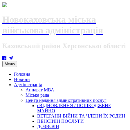
Новокаховська міська
військова адміністрація
Каховський район Херсонської області
Skip
Меню
to
content
Головна
Новини
Адміністрація
Аппарат МВА
Міська рада
Центр надання адміністративних послуг
єВІДНОВЛЕННЯ / ПОШКОДЖЕНЕ
МАЙНО
ВЕТЕРАНИ ВІЙНИ ТА ЧЛЕНИ ЇХ РОДИН
ПЕНСІЙНІ ПОСЛУГИ
ДОЗВОЛИ