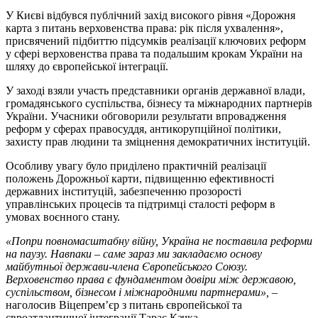
У Києві відбувся публічний захід високого рівня «Дорожня
карта з питань верховенства права: рік після ухвалення»,
присвячений підбиттю підсумків реалізації ключових реформ
у сфері верховенства права та подальшим крокам України на
шляху до європейської інтеграції.
У заході взяли участь представники органів державної влади,
громадянського суспільства, бізнесу та міжнародних партнерів
України. Учасники обговорили результати впровадження
реформ у сферах правосуддя, антикорупційної політики,
захисту прав людини та зміцнення демократичних інституцій.
Особливу увагу було приділено практичній реалізації
положень Дорожньої карти, підвищенню ефективності
державних інституцій, забезпеченню прозорості
управлінських процесів та підтримці сталості реформ в
умовах воєнного стану.
«Попри повномасштабну війну, Україна не поставила реформи
на паузу. Навпаки – саме зараз ми закладаємо основу
майбутньої держави-члена Європейського Союзу.
Верховенство права є фундаментом довіри між державою,
суспільством, бізнесом і міжнародними партнерами»,
–
наголосив Віцепрем’єр з питань європейської та
євроатлантичної інтеграції Тарас Качка.