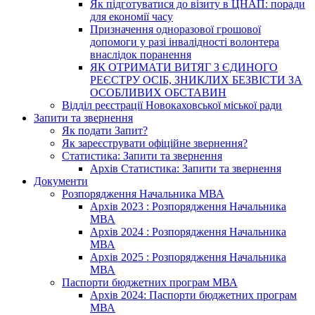
Як підготуватися до візиту в ЦНАП: поради
для економії часу
Призначення одноразової грошової
допомоги у разі інвалідності волонтера
внаслідок поранення
ЯК ОТРИМАТИ ВИТЯГ З ЄДИНОГО
РЕЄСТРУ ОСІБ, ЗНИКЛИХ БЕЗВІСТИ ЗА
ОСОБЛИВИХ ОБСТАВИН
Відділ реєстрації Новокаховської міської ради
Запити та звернення
Як подати Запит?
Як зареєструвати офіційне звернення?
Статистика: Запити та звернення
Архів Статистика: Запити та звернення
Документи
Розпорядження Начальника МВА
Архів 2023 : Розпорядження Начальника
МВА
Архів 2024 : Розпорядження Начальника
МВА
Архів 2025 : Розпорядження Начальника
МВА
Паспорти бюджетних програм МВА
Архів 2024: Паспорти бюджетних програм
МВА