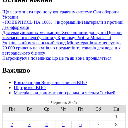
Що варто знати про нову контрактну систему Сил оборони
України
«ПОВЕРНИСЬ НА 100%»: інформаційні матеріали з протидії
дезінформації
Для евакуйованих мешканців Херсонщини доступні Центри
тимчасового перебування у Кривому Розі та Миколаєві
Український ветеранський фонд Мінветеранів компенсує до
20 000 гривень на купівлю предметів та товарів для ведення
ветеранського бізнесу
Патронізуюча поведінка: що це та як вона проявляється
Важливо
Контакти для Ветеранів з числа ВПО
Підтримка ВПО
Матеріальна допомога ветеранам та членам їх сімей
Червень 2025
Пн
Вт
Ср
Чт
Пт
Сб
Нд
1
2
3
4
5
6
7
8