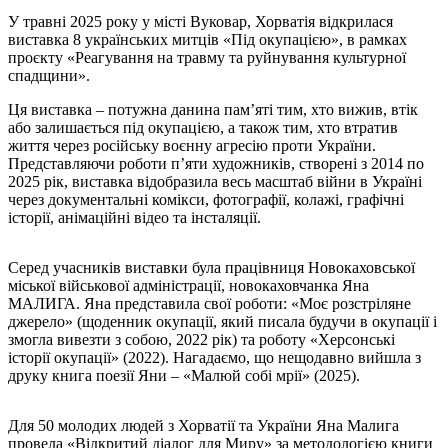
У травні 2025 року у місті Вуковар, Хорватія відкрилася
виставка 8 українських митців «Під окупацією», в рамках
проєкту «Реагування на травму та руйнування культурної
спадщини».
Ця виставка – потужна данина пам’яті тим, хто вижив, втік
або залишається під окупацією, а також тим, хто втратив
життя через російську воєнну агресію проти України.
Представляючи роботи п’яти художників, створені з 2014 по
2025 рік, виставка відобразила весь масштаб війни в Україні
через документальні комікси, фотографії, колажі, графічні
історії, анімаційні відео та інсталяції.
Серед учасників виставки була працівниця Новокаховської
міської військової адміністрації, новокаховчанка Яна
МАЛИГА. Яна представила свої роботи: «Моє розстріляне
джерело» (щоденник окупації, який писала будучи в окупації і
змогла вивезти з собою, 2022 рік) та роботу «Херсонські
історії окупації» (2022). Нагадаємо, що нещодавно вийшла з
друку книга поезії Яни – «Малюй собі мрії» (2025).
Для 50 молодих людей з Хорватії та України Яна Малига
провела «Відкритий діалог для Миру» за методологією книги