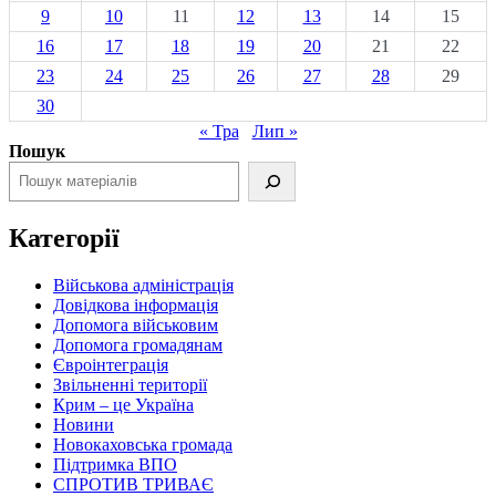
9
10
11
12
13
14
15
16
17
18
19
20
21
22
23
24
25
26
27
28
29
30
« Тра
Лип »
Пошук
Категорії
Військова адміністрація
Довідкова інформація
Допомога військовим
Допомога громадянам
Євроінтеграція
Звільненні території
Крим – це Україна
Новини
Новокаховська громада
Підтримка ВПО
СПРОТИВ ТРИВАЄ