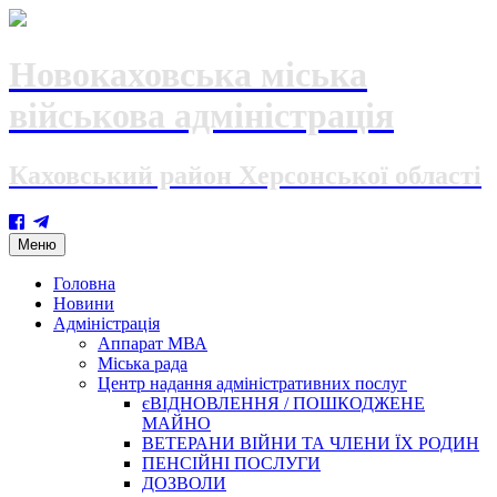
Новокаховська міська
військова адміністрація
Каховський район Херсонської області
Skip
Меню
to
content
Головна
Новини
Адміністрація
Аппарат МВА
Міська рада
Центр надання адміністративних послуг
єВІДНОВЛЕННЯ / ПОШКОДЖЕНЕ
МАЙНО
ВЕТЕРАНИ ВІЙНИ ТА ЧЛЕНИ ЇХ РОДИН
ПЕНСІЙНІ ПОСЛУГИ
ДОЗВОЛИ