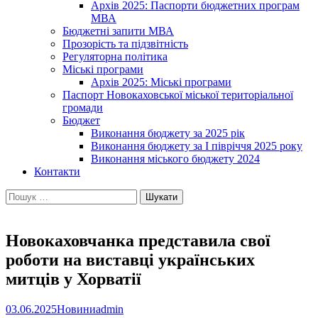
Архів 2025: Паспорти бюджетних програм
МВА
Бюджетні запити МВА
Прозорість та підзвітність
Регуляторна політика
Міські програми
Архів 2025: Міські програми
Паспорт Новокаховської міської територіальної
громади
Бюджет
Виконання бюджету за 2025 рік
Виконання бюджету за І півріччя 2025 року
Виконання міського бюджету 2024
Контакти
Пошук:
Новокаховчанка представила свої
роботи на виставці українських
митців у Хорватії
03.06.2025
Новини
admin