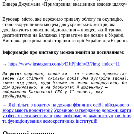
Енвера Джулімана «Примирення: вказівники вздовж шляху».
Вуковар, місто, яке пережило тривалу облогу та окупацію,
стало зворушливим місцем для українських митців, які
досліджують повоєнне відновлення – процес, який триває
десятиліттями на Балканах і триватиме ще довше в Україні.
Виставка розкрила нові сторінки історії України для Європи.
Інформацію про виставку можна знайти за посиланням:
→
https://www.instagram.com/p/DJtPjhlohvB/?img_index=11
На фото:
щоденник, серветки – то є символ 
«
домашніх
»
весен (їх стільки, скільки років Яна зустріла вдома); 
ключі від дома, куди більше не зможе повернутися, бо 
дім зруйновано; а на блокнотах й щоденнику – 
зображення Каховської ГЕС у її величі, яку 
зруйнували...
Post
←
Які пільги з податку на доходи фізичних осіб і військового
збору мають волонтери?
Україною затверджено дорожні карти
navigation
у сферах верховенства права, реформи державного управління
та функціонування демократичних інституцій
→
Останні новини