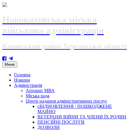
Новокаховська міська
військова адміністрація
Каховський район Херсонської області
Skip
Меню
to
content
Головна
Новини
Адміністрація
Аппарат МВА
Міська рада
Центр надання адміністративних послуг
єВІДНОВЛЕННЯ / ПОШКОДЖЕНЕ
МАЙНО
ВЕТЕРАНИ ВІЙНИ ТА ЧЛЕНИ ЇХ РОДИН
ПЕНСІЙНІ ПОСЛУГИ
ДОЗВОЛИ