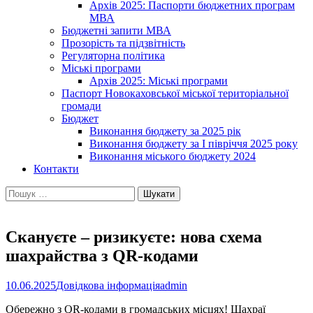
Архів 2025: Паспорти бюджетних програм
МВА
Бюджетні запити МВА
Прозорість та підзвітність
Регуляторна політика
Міські програми
Архів 2025: Міські програми
Паспорт Новокаховської міської територіальної
громади
Бюджет
Виконання бюджету за 2025 рік
Виконання бюджету за І півріччя 2025 року
Виконання міського бюджету 2024
Контакти
Пошук:
Скануєте – ризикуєте: нова схема
шахрайства з QR-кодами
10.06.2025
Довідкова інформація
admin
Обережно з QR-кодами в громадських місцях! Шахраї