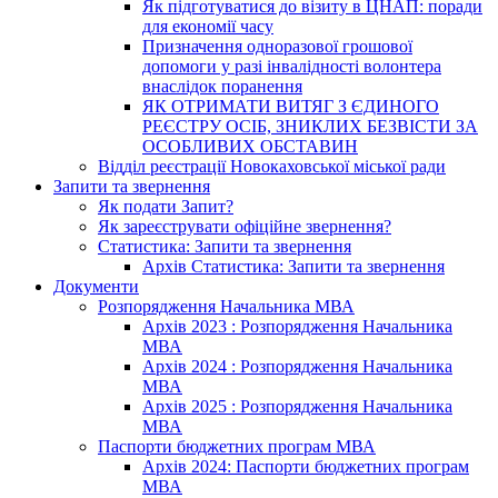
Як підготуватися до візиту в ЦНАП: поради
для економії часу
Призначення одноразової грошової
допомоги у разі інвалідності волонтера
внаслідок поранення
ЯК ОТРИМАТИ ВИТЯГ З ЄДИНОГО
РЕЄСТРУ ОСІБ, ЗНИКЛИХ БЕЗВІСТИ ЗА
ОСОБЛИВИХ ОБСТАВИН
Відділ реєстрації Новокаховської міської ради
Запити та звернення
Як подати Запит?
Як зареєструвати офіційне звернення?
Статистика: Запити та звернення
Архів Статистика: Запити та звернення
Документи
Розпорядження Начальника МВА
Архів 2023 : Розпорядження Начальника
МВА
Архів 2024 : Розпорядження Начальника
МВА
Архів 2025 : Розпорядження Начальника
МВА
Паспорти бюджетних програм МВА
Архів 2024: Паспорти бюджетних програм
МВА