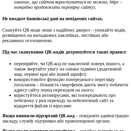
означає, що сайтом користуватися не можна; https –
потрібно продовжити перевірку сайту
).
Не вводьте банківські дані на невідомих сайтах.
Скануйте QR-коди лише з надійних джерел – уникайте кодів,
розміщених на випадкових наклейках, листівках або
рекламних оголошеннях.
Під час сканування QR-кодів дотримуйтеся таких правил:
перевіряйте, чи QR-код не наклеєний поверх іншого, а
також звертайте увагу на ознаки підміни (додатковий
шар, нерівні краї або інший шрифт);
використовуйте функцію попереднього перегляду
посилання – більшість смартфонів дають змогу побачити
адресу сайту перед переходом на нього;
користуйтеся антивірусами, які попереджають про
небезпеку у разі переходу на небезпечний сайт та
відкриття файлів із вірусами.
Якщо виявили підозрілий QR-код
– повідомте адміністрацію
закладу, службу підтримки або правоохоронні органи.
Якщо стали жертвою шахрайства
– негайно зверніться до