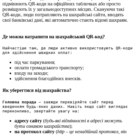
підмінюють QR-коди на офіційних табличках або просто
розміщують їх у загальнодоступних місцях. Скануючи такі
QR-коди, люди потрапляють на шахрайські сайти, вводять
свої банківські дані, які автоматично стають відомі шахраям.
Де можна натрапити на шахрайський QR-код?
Найчастіше там, де люди активно використовують QR-коди 
для здійснення швидких оплат:
під час паркування;
оплати громадського транспорту;
входу на заходи;
здійснення благодійних внесків.
Як уберегтися від шахрайства?
Головна порада
 – завжди перевіряйте сайт перед 
введенням будь-яких даних. Навіть якщо сайт виглядає 
переконливо, звертайте увагу на:
адресу сайту
(
будь-які відмінності в адресі можуть
бути ознакою шахрайства
);
на протокол сайту
(
http – це ненадійний протокол, він