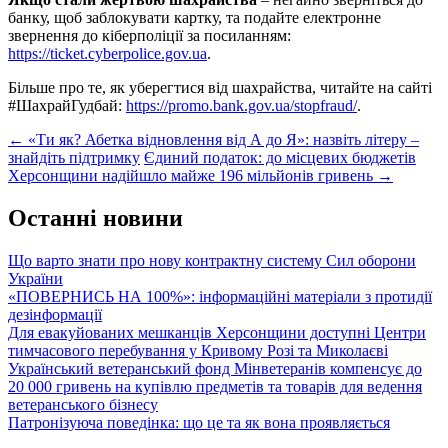
банку, щоб заблокувати картку, та подайте електронне
звернення до кіберполіції за посиланням:
https://ticket.cyberpolice.gov.ua
.
Більше про те, як уберегтися від шахрайства, читайте на сайті
#ШахрайГудбай:
https://promo.bank.gov.ua/stopfraud/
.
Post
←
«Ти як? Абетка відновлення від А до Я»: назвіть літеру –
знайдіть підтримку
Єдиний податок: до місцевих бюджетів
navigation
Херсонщини надійшло майже 196 мільйонів гривень
→
Останні новини
Що варто знати про нову контрактну систему Сил оборони
України
«ПОВЕРНИСЬ НА 100%»: інформаційні матеріали з протидії
дезінформації
Для евакуйованих мешканців Херсонщини доступні Центри
тимчасового перебування у Кривому Розі та Миколаєві
Український ветеранський фонд Мінветеранів компенсує до
20 000 гривень на купівлю предметів та товарів для ведення
ветеранського бізнесу
Патронізуюча поведінка: що це та як вона проявляється