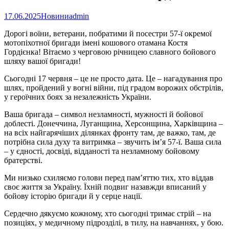
17.06.2025
Новини
admin
Дорогі воїни, ветерани, побратими й посестри 57-ї окремої
мотопіхотної бригади імені кошового отамана Костя
Гордієнка! Вітаємо з черговою річницею славного бойового
шляху вашої бригади!
Сьогодні 17 червня – це не просто дата. Це – нагадування про
шлях, пройдений у вогні війни, під градом ворожих обстрілів,
у героїчних боях за незалежність України.
Ваша бригада – символ незламності, мужності й бойової
доблесті. Донеччина, Луганщина, Херсонщина, Харківщина –
на всіх найгарячіших ділянках фронту там, де важко, там, де
потрібна сила духу та витримка – звучить ім’я 57-ї. Ваша сила
– у єдності, досвіді, відданості та незламному бойовому
братерстві.
Ми низько схиляємо голови перед пам’яттю тих, хто віддав
своє життя за Україну. Їхній подвиг назавжди вписаний у
бойову історію бригади й у серце нації.
Сердечно дякуємо кожному, хто сьогодні тримає стрій – на
позиціях, у медичному підрозділі, в тилу, на навчаннях, у бою.