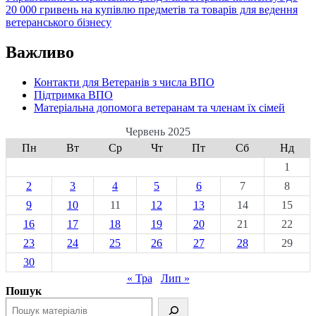
20 000 гривень на купівлю предметів та товарів для ведення
ветеранського бізнесу
Важливо
Контакти для Ветеранів з числа ВПО
Підтримка ВПО
Матеріальна допомога ветеранам та членам їх сімей
Червень 2025
Пн
Вт
Ср
Чт
Пт
Сб
Нд
1
2
3
4
5
6
7
8
9
10
11
12
13
14
15
16
17
18
19
20
21
22
23
24
25
26
27
28
29
30
« Тра
Лип »
Пошук