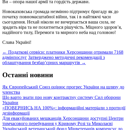
Ви – опора нашої армії та гордість держави.
Новокаховська громада незмінно підтримує бригаду як до
початку повномасштабної війни, так і в найтяжчі часи
сьогодення. Нехай ніколи не вичерпається ваша сила, не
зрадить віра та не похитнеться рішучість. Міцного здоров’я,
надійного тилу, Перемоги та мирного неба над головою!
Слава Україні!
Post
←
Податкові сервіси: платники Херсонщини отримали 7168
адмінпослуг
Затверджено методичні рекомендації з
navigation
облаштування безбар’єрних маршрутів
→
Останні новини
Як Європейський Союз оцінює прогрес України на шляху до
членства
Що варто знати про нову контрактну систему Сил оборони
України
«ПОВЕРНИСЬ НА 100%»: інформаційні матеріали з протидії
дезінформації
Для евакуйованих мешканців Херсонщини доступні Центри
тимчасового перебування у Кривому Розі та Миколаєві
Український ветеранський фонд Мінветеранів компенсує до