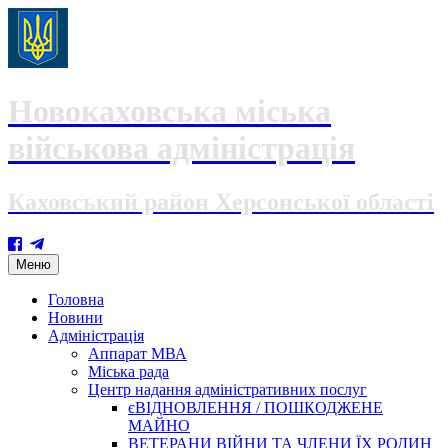
Новокаховська міська
військова адміністрація
Каховський район Херсонської області
Skip
Меню
to
content
Головна
Новини
Адміністрація
Аппарат МВА
Міська рада
Центр надання адміністративних послуг
єВІДНОВЛЕННЯ / ПОШКОДЖЕНЕ
МАЙНО
ВЕТЕРАНИ ВІЙНИ ТА ЧЛЕНИ ЇХ РОДИН