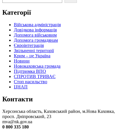
Категорії
Військова адміністрація
Довідкова інформація
Допомога військовим
Допомога громадянам
Євроінтеграція
Звільненні території
Крим – це Україна
Новини
Новокаховська громада
Підтримка ВПО
СПРОТИВ ТРИВАЄ
Стоп насильство
ЦНАП
Контакти
Херсонська область, Каховський район, м.Нова Каховка,
просп. Дніпровський, 23
mva@nk.gov.ua
0 800 335 180