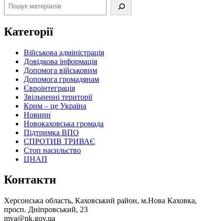
Категорії
Військова адміністрація
Довідкова інформація
Допомога військовим
Допомога громадянам
Євроінтеграція
Звільненні території
Крим – це Україна
Новини
Новокаховська громада
Підтримка ВПО
СПРОТИВ ТРИВАЄ
Стоп насильство
ЦНАП
Контакти
Херсонська область, Каховський район, м.Нова Каховка,
просп. Дніпровський, 23
mva@nk.gov.ua