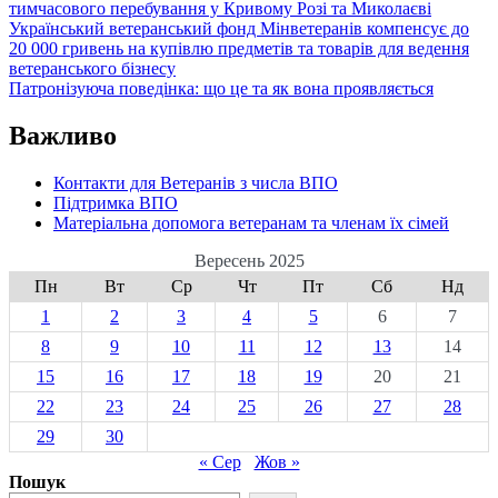
тимчасового перебування у Кривому Розі та Миколаєві
Український ветеранський фонд Мінветеранів компенсує до
20 000 гривень на купівлю предметів та товарів для ведення
ветеранського бізнесу
Патронізуюча поведінка: що це та як вона проявляється
Важливо
Контакти для Ветеранів з числа ВПО
Підтримка ВПО
Матеріальна допомога ветеранам та членам їх сімей
Вересень 2025
Пн
Вт
Ср
Чт
Пт
Сб
Нд
1
2
3
4
5
6
7
8
9
10
11
12
13
14
15
16
17
18
19
20
21
22
23
24
25
26
27
28
29
30
« Сер
Жов »
Пошук