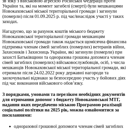
зв’язку з військовою агресією Російської Федерації проти
України та, які на момент загибелі (смерті) були мешканцями
Новокаховської міської територіальної громади і загинули
(померли) після 01.09.2025 р. під час/внаслідок участі у таких
заходах.
Нагадуємо, що за рахунок коштів міського бюджету
Новокаховської територіальної громади мешканцям
Новокаховської громади також надається щомісячна фінансова
підтримка членам сімей загиблих (померлих) ветеранів війни,
Захисників і Захисниць України, які загинули (померли) при
захисті Батьківщини та одноразова грошова допомога членам
сімей загиблих (померлих) військовослужбовців, осіб, з числа
мешканців Новокаховської міської територіальної громади, які
отримали після 24.02.2022 року державні нагороди та
заохочувальні відзнаки за безпосередню участь у бойових діях
під час виконання військового обов’язку.
З порядками, умовами та переліком необхідних документів
для отримання допомог з бюджету Новокаховської МТГ,
надання яких передбачено міською Програмою реалізації
соціальної політики на 2025 рік, можна ознайомитися за
посиланнями:
одноразової грошової допомоги членам сімей загиблих