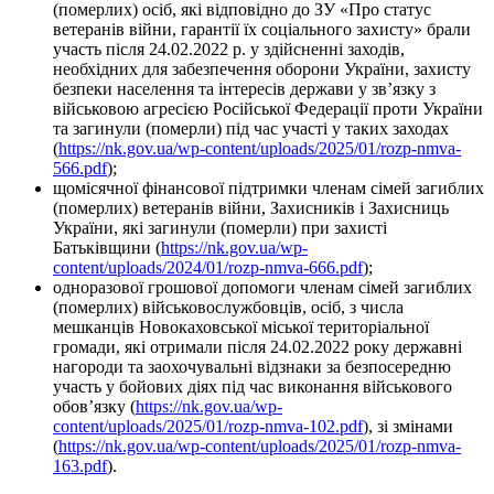
(померлих) осіб, які відповідно до ЗУ «Про статус
ветеранів війни, гарантії їх соціального захисту» брали
участь після 24.02.2022 р. у здійсненні заходів,
необхідних для забезпечення оборони України, захисту
безпеки населення та інтересів держави у зв’язку з
військовою агресією Російської Федерації проти України
та загинули (померли) під час участі у таких заходах
(
https://nk.gov.ua/wp-content/uploads/2025/01/rozp-nmva-
566.pdf
);
щомісячної фінансової підтримки членам сімей загиблих
(померлих) ветеранів війни, Захисників і Захисниць
України, які загинули (померли) при захисті
Батьківщини (
https://nk.gov.ua/wp-
content/uploads/2024/01/rozp-nmva-666.pdf
);
одноразової грошової допомоги членам сімей загиблих
(померлих) військовослужбовців, осіб, з числа
мешканців Новокаховської міської територіальної
громади, які отримали після 24.02.2022 року державні
нагороди та заохочувальні відзнаки за безпосередню
участь у бойових діях під час виконання військового
обов’язку (
https://nk.gov.ua/wp-
content/uploads/2025/01/rozp-nmva-102.pdf
), зі змінами
(
https://nk.gov.ua/wp-content/uploads/2025/01/rozp-nmva-
163.pdf
).