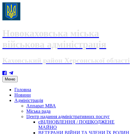
Новокаховська міська
військова адміністрація
Каховський район Херсонської області
Skip
Меню
to
content
Головна
Новини
Адміністрація
Аппарат МВА
Міська рада
Центр надання адміністративних послуг
єВІДНОВЛЕННЯ / ПОШКОДЖЕНЕ
МАЙНО
ВЕТЕРАНИ ВІЙНИ ТА ЧЛЕНИ ЇХ РОДИН