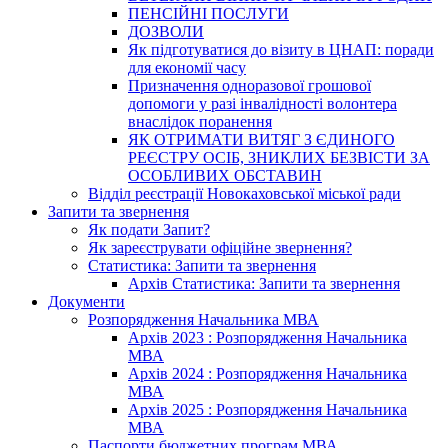
ПЕНСІЙНІ ПОСЛУГИ
ДОЗВОЛИ
Як підготуватися до візиту в ЦНАП: поради
для економії часу
Призначення одноразової грошової
допомоги у разі інвалідності волонтера
внаслідок поранення
ЯК ОТРИМАТИ ВИТЯГ З ЄДИНОГО
РЕЄСТРУ ОСІБ, ЗНИКЛИХ БЕЗВІСТИ ЗА
ОСОБЛИВИХ ОБСТАВИН
Відділ реєстрації Новокаховської міської ради
Запити та звернення
Як подати Запит?
Як зареєструвати офіційне звернення?
Статистика: Запити та звернення
Архів Статистика: Запити та звернення
Документи
Розпорядження Начальника МВА
Архів 2023 : Розпорядження Начальника
МВА
Архів 2024 : Розпорядження Начальника
МВА
Архів 2025 : Розпорядження Начальника
МВА
Паспорти бюджетних програм МВА