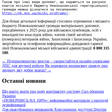
Також про інші види допомог, що надаються за рахунок 
коштів міського бюджету Новокаховської територіальної 
громади можна дізнатися за посиланням: 
https://nk.gov.ua/miski-prohramy/
.
Для більш детальної інформації стосовно отримання з міського
бюджету Новокаховської громади матеріальних допомог,
передбачених у 2025 році для військовослужбовців, осіб з
інвалідністю внаслідок війни, членів сімей загиблих
(померлих) ветеранів війни, Захисників і Захисниць України,
звертайтеся за телефоном інформаційно-довідкової гарячої
лінії Новокаховської міської військової адміністрації:
0 800 335
180
.
Post
←
Підприємництво зростає – скористайтеся онлайн-сервісами
ДПС для зручної роботи
Як пережити неприємну правду про
navigation
людину, яку добре знаєш?
→
Останні новини
Що варто знати про нову контрактну систему Сил оборони
України
«ПОВЕРНИСЬ НА 100%»: інформаційні матеріали з протидії
дезінформації
Для евакуйованих мешканців Херсонщини доступні Центри