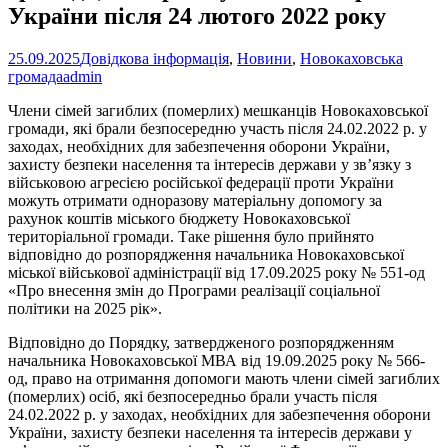
України після 24 лютого 2022 року
25.09.2025
Довідкова інформація
,
Новини
,
Новокаховська
громада
admin
Члени сімей загиблих (померлих) мешканців Новокаховської
громади, які брали безпосередню участь після 24.02.2022 р. у
заходах, необхідних для забезпечення оборони України,
захисту безпеки населення та інтересів держави у зв’язку з
військовою агресією російської федерації проти України
можуть отримати одноразову матеріальну допомогу за
рахунок коштів міського бюджету Новокаховської
територіальної громади. Таке рішення було прийнято
відповідно до розпорядження начальника Новокаховської
міської військової адміністрації від 17.09.2025 року № 551-од
«Про внесення змін до Програми реалізації соціальної
політики на 2025 рік».
Відповідно до Порядку, затвердженого розпорядженням
начальника Новокаховської МВА від 19.09.2025 року № 566-
од, право на отримання допомоги мають члени сімей загиблих
(померлих) осіб, які безпосередньо брали участь після
24.02.2022 р. у заходах, необхідних для забезпечення оборони
України, захисту безпеки населення та інтересів держави у