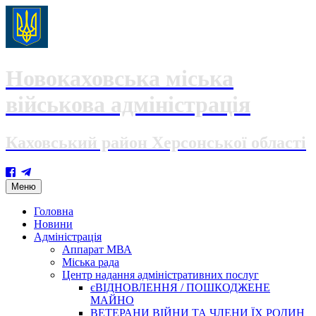
Новокаховська міська
військова адміністрація
Каховський район Херсонської області
Skip
Меню
to
content
Головна
Новини
Адміністрація
Аппарат МВА
Міська рада
Центр надання адміністративних послуг
єВІДНОВЛЕННЯ / ПОШКОДЖЕНЕ
МАЙНО
ВЕТЕРАНИ ВІЙНИ ТА ЧЛЕНИ ЇХ РОДИН