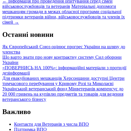
Post
←
Інформація про проведення опитування серед сімей
військовослужбовців та ветеранів
Матеріальні допомоги
navigation
мешканцям громади в межах обласної програми соціальної
підтримки ветеранів війни, військовослужбовців та членів їх
сімей
→
Останні новини
Як Європейський Союз оцінює прогрес України на шляху до
членства
Що варто знати про нову контрактну систему Сил оборони
України
«ПОВЕРНИСЬ НА 100%»: інформаційні матеріали з протидії
дезінформації
Для евакуйованих мешканців Херсонщини доступні Центри
тимчасового перебування у Кривому Розі та Миколаєві
Український ветеранський фонд Мінветеранів компенсує до
20 000 гривень на купівлю предметів та товарів для ведення
ветеранського бізнесу
Важливо
Контакти для Ветеранів з числа ВПО
Підтримка ВПО