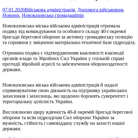
07.01.2026
Військова адміністрація
,
Допомога військовим
,
Новини
,
Новокаховська громада
admin
Новокаховська міська військова адміністрація отримала
подяку від командування та особового складу 40-ї окремої
бригади берегової оборони за активну громадянську позицію
та сприяння у зміцненні матеріально-технічної бази підрозділу.
Отримана подяка є підтвердженням важливості взаємодії
органів влади та Збройних Сил України у спільній справі
протидії збройній агресії та забезпечення обороноздатності
держави.
Новокаховська міська військова адміністрація й надалі
спрямовуватиме свою діяльність на підтримку українських
захисників і захисниць, які щоденно боронять суверенітет і
територіальну цілісність України.
Висловлюємо щиру вдячність 40-й окремій бригаді берегової
оборони та всім підрозділам Сил оборони України за
мужність, стійкість і самовіддану службу на захисті нашої
держави.