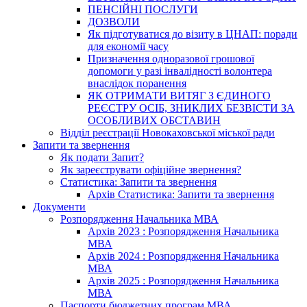
ПЕНСІЙНІ ПОСЛУГИ
ДОЗВОЛИ
Як підготуватися до візиту в ЦНАП: поради
для економії часу
Призначення одноразової грошової
допомоги у разі інвалідності волонтера
внаслідок поранення
ЯК ОТРИМАТИ ВИТЯГ З ЄДИНОГО
РЕЄСТРУ ОСІБ, ЗНИКЛИХ БЕЗВІСТИ ЗА
ОСОБЛИВИХ ОБСТАВИН
Відділ реєстрації Новокаховської міської ради
Запити та звернення
Як подати Запит?
Як зареєструвати офіційне звернення?
Статистика: Запити та звернення
Архів Статистика: Запити та звернення
Документи
Розпорядження Начальника МВА
Архів 2023 : Розпорядження Начальника
МВА
Архів 2024 : Розпорядження Начальника
МВА
Архів 2025 : Розпорядження Начальника
МВА
Паспорти бюджетних програм МВА