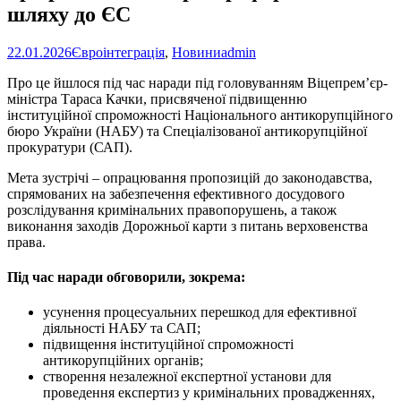
шляху до ЄС
22.01.2026
Євроінтеграція
,
Новини
admin
Про це йшлося під час наради під головуванням Віцепремʼєр-
міністра Тараса Качки, присвяченої підвищенню
інституційної спроможності Національного антикорупційного
бюро України (НАБУ) та Спеціалізованої антикорупційної
прокуратури (САП).
Мета зустрічі – опрацювання пропозицій до законодавства,
спрямованих на забезпечення ефективного досудового
розслідування кримінальних правопорушень, а також
виконання заходів Дорожньої карти з питань верховенства
права.
Під час наради обговорили, зокрема:
усунення процесуальних перешкод для ефективної
діяльності НАБУ та САП;
підвищення інституційної спроможності
антикорупційних органів;
створення незалежної експертної установи для
проведення експертиз у кримінальних провадженнях,