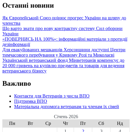
Останні новини
Як Європейський Союз оцінює прогрес України на шляху до
членства
Що варто знати про нову контрактну систему Сил оборони
України
«ПОВЕРНИСЬ НА 100%»: інформаційні матеріали з протидії
дезінформації
Для евакуйованих мешканців Херсонщини доступні Центри
тимчасового перебування у Кривому Розі та Миколаєві
Український ветеранський фонд Мінветеранів компенсує до
20 000 гривень на купівлю предметів та товарів для ведення
ветеранського бізнесу
Важливо
Контакти для Ветеранів з числа ВПО
Підтримка ВПО
Матеріальна допомога ветеранам та членам їх сімей
Січень 2026
Пн
Вт
Ср
Чт
Пт
Сб
Нд
1
2
3
4