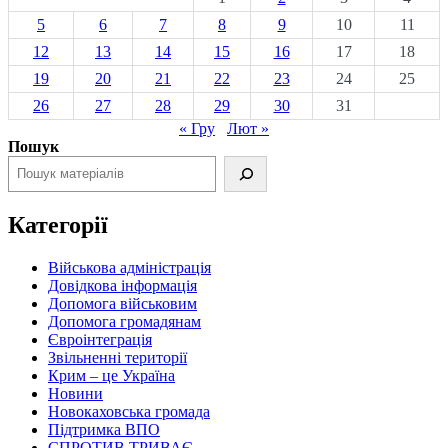
5
6
7
8
9
10
11
12
13
14
15
16
17
18
19
20
21
22
23
24
25
26
27
28
29
30
31
« Гру
Лют »
Пошук
Категорії
Військова адміністрація
Довідкова інформація
Допомога військовим
Допомога громадянам
Євроінтеграція
Звільненні території
Крим – це Україна
Новини
Новокаховська громада
Підтримка ВПО
СПРОТИВ ТРИВАЄ