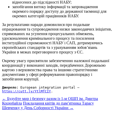
віднесених до підслідності НАБУ;
запобігання витоку інформації та запровадження
окремого порядку доступу до державної таємниці для
окремих категорій працівників НАБУ.
За результатами наради домовилися про подальше
опрацювання та супроводження низки законодавчих ініціатив,
спрямованих на усунення процесуальних обмежень,
удосконалення кримінального процесу та посилення
інституційної спроможності НАБУ і САП, дотримуючись
європейських стандартів та з урахуванням зобов’язань
України в межах переговорного процесу з ЄС.
Окрему увагу присвятили забезпеченню належної подальшої
координації у виконанні заходів, передбачених Дорожньою
картою з верховенства права та іншими стратегічними
документами у сфері реформування правопорядку і
запобігання корупції.
Джерело:
 European integration portal – 
https://cutt.ly/YtlMfCIY
.
Post
←
Будуйте мир і безпеку разом із 1-м ОШП ім. Дмитра
Коцюбайла
Покладання квітів до пам’ятника Тарасу
navigation
Шевченку у День Соборності України
→