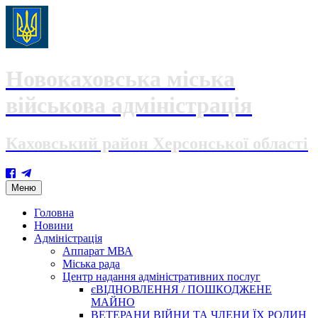
Новокаховська міська
військова адміністрація
Каховський район Херсонської області
Skip
Меню
to
content
Головна
Новини
Адміністрація
Аппарат МВА
Міська рада
Центр надання адміністративних послуг
єВІДНОВЛЕННЯ / ПОШКОДЖЕНЕ
МАЙНО
ВЕТЕРАНИ ВІЙНИ ТА ЧЛЕНИ ЇХ РОДИН