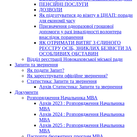
ПЕНСІЙНІ ПОСЛУГИ
ДОЗВОЛИ
Як підготуватися до візиту в ЦНАП: поради
для економії часу
Призначення одноразової грошової
допомоги у разі інвалідності волонтера
внаслідок поранення
ЯК ОТРИМАТИ ВИТЯГ З ЄДИНОГО
РЕЄСТРУ ОСІБ, ЗНИКЛИХ БЕЗВІСТИ ЗА
ОСОБЛИВИХ ОБСТАВИН
Відділ реєстрації Новокаховської міської ради
Запити та звернення
Як подати Запит?
Як зареєструвати офіційне звернення?
Статистика: Запити та звернення
Архів Статистика: Запити та звернення
Документи
Розпорядження Начальника МВА
Архів 2023 : Розпорядження Начальника
МВА
Архів 2024 : Розпорядження Начальника
МВА
Архів 2025 : Розпорядження Начальника
МВА
Паспорти бюджетних програм МВА