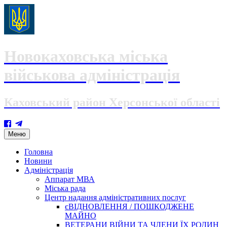
Новокаховська міська
військова адміністрація
Каховський район Херсонської області
Skip
Меню
to
content
Головна
Новини
Адміністрація
Аппарат МВА
Міська рада
Центр надання адміністративних послуг
єВІДНОВЛЕННЯ / ПОШКОДЖЕНЕ
МАЙНО
ВЕТЕРАНИ ВІЙНИ ТА ЧЛЕНИ ЇХ РОДИН