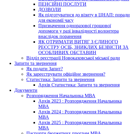
ПЕНСІЙНІ ПОСЛУГИ
ДОЗВОЛИ
Як підготуватися до візиту в ЦНАП: поради
для економії часу
Призначення одноразової грошової
допомоги у разі інвалідності волонтера
внаслідок поранення
ЯК ОТРИМАТИ ВИТЯГ З ЄДИНОГО
РЕЄСТРУ ОСІБ, ЗНИКЛИХ БЕЗВІСТИ ЗА
ОСОБЛИВИХ ОБСТАВИН
Відділ реєстрації Новокаховської міської ради
Запити та звернення
Як подати Запит?
Як зареєструвати офіційне звернення?
Статистика: Запити та звернення
Архів Статистика: Запити та звернення
Документи
Розпорядження Начальника МВА
Архів 2023 : Розпорядження Начальника
МВА
Архів 2024 : Розпорядження Начальника
МВА
Архів 2025 : Розпорядження Начальника
МВА
Паспорти бюджетних програм МВА