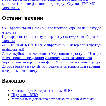
navigation
кандидатів до спеціального підрозділу «Стугна» ГУР МО
України
→
Останні новини
Як Європейський Союз оцінює прогрес України на шляху до
членства
Що варто знати про нову контрактну систему Сил оборони
України
«ПОВЕРНИСЬ НА 100%»: інформаційні матеріали з протидії
дезінформації
Для евакуйованих мешканців Херсонщини доступні Центри
тимчасового перебування у Кривому Розі та Миколаєві
Український ветеранський фонд Мінветеранів компенсує до
20 000 гривень на купівлю предметів та товарів для ведення
ветеранського бізнесу
Важливо
Контакти для Ветеранів з числа ВПО
Підтримка ВПО
Матеріальна допомога ветеранам та членам їх сімей