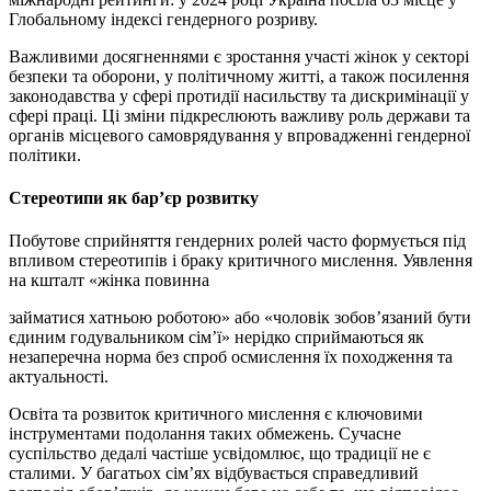
Глобальному індексі гендерного розриву.
Важливими досягненнями є зростання участі жінок у секторі
безпеки та оборони, у політичному житті, а також посилення
законодавства у сфері протидії насильству та дискримінації у
сфері праці. Ці зміни підкреслюють важливу роль держави та
органів місцевого самоврядування у впровадженні гендерної
політики.
Стереотипи як бар’єр розвитку
Побутове сприйняття гендерних ролей часто формується під
впливом стереотипів і браку критичного мислення. Уявлення
на кшталт «жінка повинна
займатися хатньою роботою» або «чоловік зобов’язаний бути
єдиним годувальником сім’ї» нерідко сприймаються як
незаперечна норма без спроб осмислення їх походження та
актуальності.
Освіта та розвиток критичного мислення є ключовими
інструментами подолання таких обмежень. Сучасне
суспільство дедалі частіше усвідомлює, що традиції не є
сталими. У багатьох сім’ях відбувається справедливий