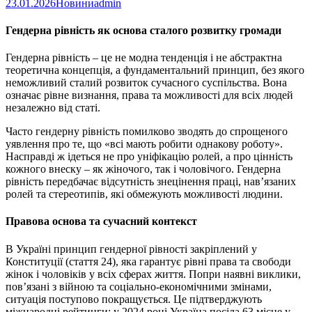
23.01.2026
Новини
admin
Гендерна рівність як основа сталого розвитку громади
Гендерна рівність – це не модна тенденція і не абстрактна
теоретична концепція, а фундаментальний принцип, без якого
неможливий сталий розвиток сучасного суспільства. Вона
означає рівне визнання, права та можливості для всіх людей
незалежно від статі.
Часто гендерну рівність помилково зводять до спрощеного
уявлення про те, що «всі мають робити однакову роботу».
Насправді ж ідеться не про уніфікацію ролей, а про цінність
кожного внеску – як жіночого, так і чоловічого. Гендерна
рівність передбачає відсутність знецінення праці, нав’язаних
ролей та стереотипів, які обмежують можливості людини.
Правова основа та сучасний контекст
В Україні принцип гендерної рівності закріплений у
Конституції (стаття 24), яка гарантує рівні права та свободи
жінок і чоловіків у всіх сферах життя. Попри наявні виклики,
пов’язані з війною та соціально-економічними змінами,
ситуація поступово покращується. Це підтверджують
міжнародні рейтинги: у 2024 році Україна посіла 63 місце у