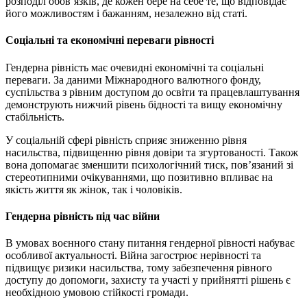
розподіл обов’язків, де кожен бере на себе те, що відповідає
його можливостям і бажанням, незалежно від статі.
Соціальні та економічні переваги рівності
Гендерна рівність має очевидні економічні та соціальні
переваги. За даними Міжнародного валютного фонду,
суспільства з рівним доступом до освіти та працевлаштування
демонструють нижчий рівень бідності та вищу економічну
стабільність.
У соціальній сфері рівність сприяє зниженню рівня
насильства, підвищенню рівня довіри та згуртованості. Також
вона допомагає зменшити психологічний тиск, пов’язаний зі
стереотипними очікуваннями, що позитивно впливає на
якість життя як жінок, так і чоловіків.
Гендерна рівність під час війни
В умовах воєнного стану питання гендерної рівності набуває
особливої актуальності. Війна загострює нерівності та
підвищує ризики насильства, тому забезпечення рівного
доступу до допомоги, захисту та участі у прийнятті рішень є
необхідною умовою стійкості громади.