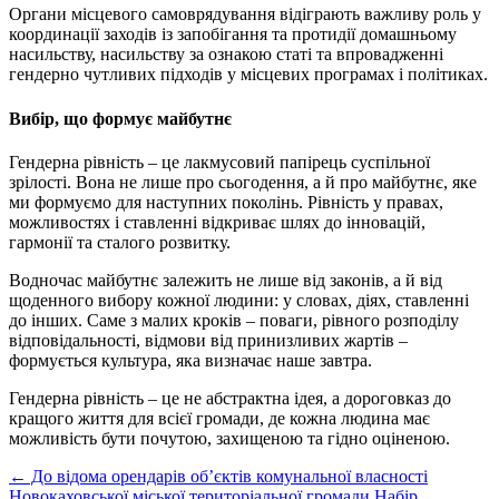
Органи місцевого самоврядування відіграють важливу роль у
координації заходів із запобігання та протидії домашньому
насильству, насильству за ознакою статі та впровадженні
гендерно чутливих підходів у місцевих програмах і політиках.
Вибір, що формує майбутнє
Гендерна рівність – це лакмусовий папірець суспільної
зрілості. Вона не лише про сьогодення, а й про майбутнє, яке
ми формуємо для наступних поколінь. Рівність у правах,
можливостях і ставленні відкриває шлях до інновацій,
гармонії та сталого розвитку.
Водночас майбутнє залежить не лише від законів, а й від
щоденного вибору кожної людини: у словах, діях, ставленні
до інших. Саме з малих кроків – поваги, рівного розподілу
відповідальності, відмови від принизливих жартів –
формується культура, яка визначає наше завтра.
Гендерна рівність – це не абстрактна ідея, а дороговказ до
кращого життя для всієї громади, де кожна людина має
можливість бути почутою, захищеною та гідно оціненою.
Post
←
До відома орендарів об’єктів комунальної власності
Новокаховської міської територіальної громади
Набір