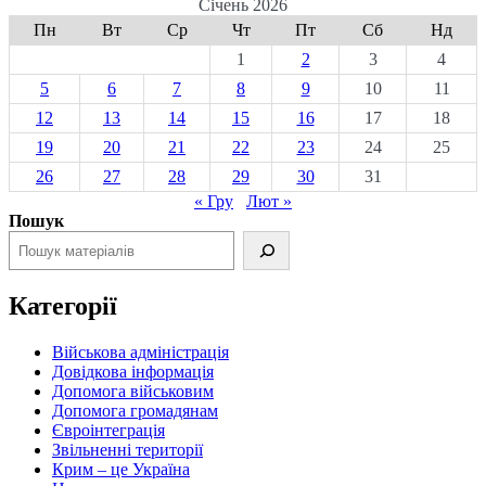
Січень 2026
Пн
Вт
Ср
Чт
Пт
Сб
Нд
1
2
3
4
5
6
7
8
9
10
11
12
13
14
15
16
17
18
19
20
21
22
23
24
25
26
27
28
29
30
31
« Гру
Лют »
Пошук
Категорії
Військова адміністрація
Довідкова інформація
Допомога військовим
Допомога громадянам
Євроінтеграція
Звільненні території
Крим – це Україна