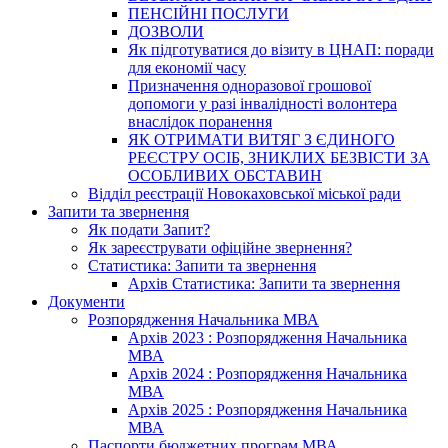
ПЕНСІЙНІ ПОСЛУГИ
ДОЗВОЛИ
Як підготуватися до візиту в ЦНАП: поради
для економії часу
Призначення одноразової грошової
допомоги у разі інвалідності волонтера
внаслідок поранення
ЯК ОТРИМАТИ ВИТЯГ З ЄДИНОГО
РЕЄСТРУ ОСІБ, ЗНИКЛИХ БЕЗВІСТИ ЗА
ОСОБЛИВИХ ОБСТАВИН
Відділ реєстрації Новокаховської міської ради
Запити та звернення
Як подати Запит?
Як зареєструвати офіційне звернення?
Статистика: Запити та звернення
Архів Статистика: Запити та звернення
Документи
Розпорядження Начальника МВА
Архів 2023 : Розпорядження Начальника
МВА
Архів 2024 : Розпорядження Начальника
МВА
Архів 2025 : Розпорядження Начальника
МВА
Паспорти бюджетних програм МВА