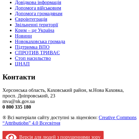
Довідкова інформація
Допомога військовим
Допомога громадянам
Євроінтеграція
Звільненні території
Крим – це Україна
Новини
Новокаховська громада
Підтримка ВПО
СПРОТИВ ТРИВАЄ
Стоп насильство
ЦНАП
Контакти
Херсонська область, Каховський район, м.Нова Каховка,
просп. Дніпровський, 23
mva@nk.gov.ua
0 800 335 180
® Всі матеріали сайту доступні за ліцензією:
Creative Commons
“Attributiobn” 4.0 Всесвітня
Версія для людей з порушеннями зору