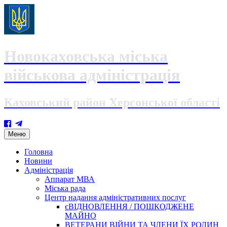
Новокаховська міська
військова адміністрація
Каховський район Херсонської області
Skip
Меню
to
content
Головна
Новини
Адміністрація
Аппарат МВА
Міська рада
Центр надання адміністративних послуг
єВІДНОВЛЕННЯ / ПОШКОДЖЕНЕ
МАЙНО
ВЕТЕРАНИ ВІЙНИ ТА ЧЛЕНИ ЇХ РОДИН