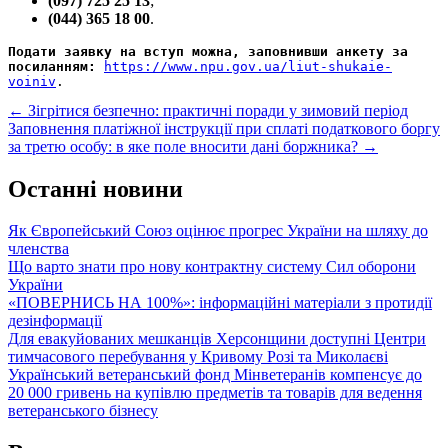
(097) 725 25 13
;
(044) 365 18 00
.
Подати заявку на вступ можна, заповнивши анкету за 
посиланням: 
https://www.npu.gov.ua/liut-shukaie-
voiniv
.
Post
←
Зігрітися безпечно: практичні поради у зимовий період
Заповнення платіжної інструкції при сплаті податкового боргу
navigation
за третю особу: в яке поле вносити дані боржника?
→
Останні новини
Як Європейський Союз оцінює прогрес України на шляху до
членства
Що варто знати про нову контрактну систему Сил оборони
України
«ПОВЕРНИСЬ НА 100%»: інформаційні матеріали з протидії
дезінформації
Для евакуйованих мешканців Херсонщини доступні Центри
тимчасового перебування у Кривому Розі та Миколаєві
Український ветеранський фонд Мінветеранів компенсує до
20 000 гривень на купівлю предметів та товарів для ведення
ветеранського бізнесу